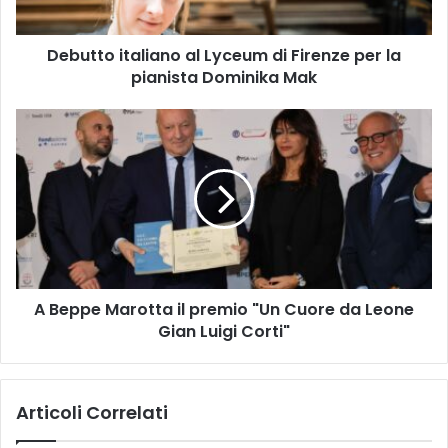
i
t
Debutto italiano al Lyceum di Firenze per la
a
pianista Dominika Mak
l
i
a
A
n
B
o
e
a
p
l
p
L
e
y
M
c
a
e
r
u
A Beppe Marotta il premio "Un Cuore da Leone
o
m
Gian Luigi Corti"
t
d
t
i
a
F
i
Articoli Correlati
i
l
r
p