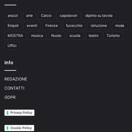
arazzi
arte
Calcio
capolavori
dipinto su tavola
Empoli
eventi
Firenze
fucecchio
istruzione
moda
MOSTRA
musica
Nuoto
scuola
teatro
Turismo
Uffizi
Info
REDAZIONE
CONTATTI
GDPR
Privacy Policy
Cookie Policy