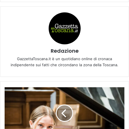
Redazione
GazzettaToscana.it è un quotidiano online di cronaca
indipendente sui fatti che circondano la zona della Toscana.
D
e
b
u
t
t
o