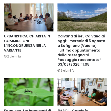
e
r
n
e
z
m
e
i
p
o
e
"
r
U
URBANISTICA, CHIARITA IN
Calvana di ieri, Calvana di
l
n
COMMISSIONE
oggi”, mercoledì 5 agosto
a
C
L’INCONGRUENZA NELLA
a Sofignano (Vaiano)
p
u
VARIANTE
l’ultimo appuntamento
i
o
della rassegna “Il
2 giorni fa
a
r
Paesaggio raccontato”
n
03/08/2026, 11:05
e
i
d
6 giorni fa
s
a
t
L
a
e
D
o
o
n
m
e
i
G
Formiche, tre interventi di
EMPOLI. Carciofo
n