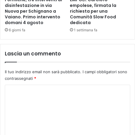
i
disinfestazione in via
empolese, firmata la
i
a
Nuova per Schignano a
richiesta per una
k
n
Vaiano. Primo intervento
Comunità Slow Food
a
L
domani 4 agosto
dedicata
M
u
6 giorni fa
1 settimana fa
a
i
k
g
i
C
Lascia un commento
o
r
t
Il tuo indirizzo email non sarà pubblicato.
I campi obbligatori sono
i
contrassegnati
*
"
C
o
m
m
e
n