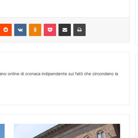
Reddit
VKontakte
Odnoklassniki
Pocket
Condividi via mail
Stampa
ano online di cronaca indipendente sui fatti che circondano la
E
M