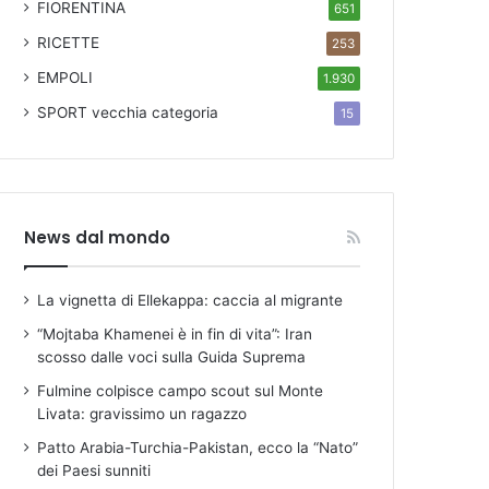
FIORENTINA
651
RICETTE
253
EMPOLI
1.930
SPORT
vecchia categoria
15
News dal mondo
La vignetta di Ellekappa: caccia al migrante
“Mojtaba Khamenei è in fin di vita”: Iran
scosso dalle voci sulla Guida Suprema
Fulmine colpisce campo scout sul Monte
Livata: gravissimo un ragazzo
Patto Arabia-Turchia-Pakistan, ecco la “Nato”
dei Paesi sunniti