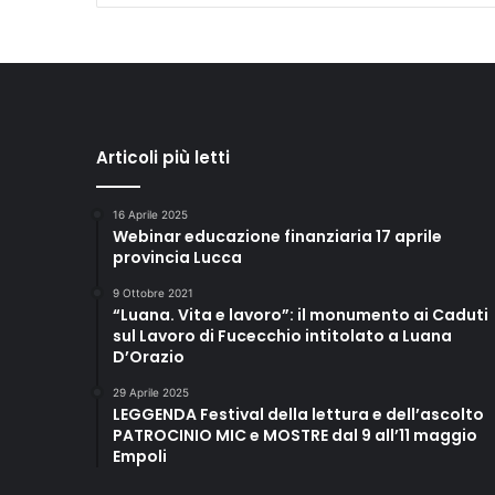
l
l
e
a
r
e
e
Articoli più letti
p
r
i
16 Aprile 2025
Webinar educazione finanziaria 17 aprile
v
provincia Lucca
a
t
9 Ottobre 2021
e
“Luana. Vita e lavoro”: il monumento ai Caduti
sul Lavoro di Fucecchio intitolato a Luana
D’Orazio
29 Aprile 2025
LEGGENDA Festival della lettura e dell’ascolto
PATROCINIO MIC e MOSTRE dal 9 all’11 maggio
Empoli