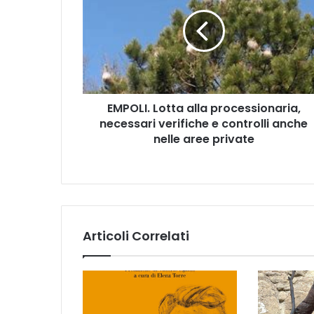
P
O
L
I
.
L
o
EMPOLI. Lotta alla processionaria,
t
necessari verifiche e controlli anche
t
a
nelle aree private
a
l
l
a
p
r
Articoli Correlati
o
c
e
s
s
i