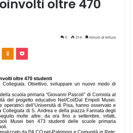
oinvolti oltre 470
0
314
minuto di lettura
ontakte
Odnoklassniki
Pocket
nvolti oltre 470 studenti
 Collegiata. Obiettivo, sviluppare un nuovo modo di
ella scuola primaria “Giovanni Pascoli” di Corniola al
vità del progetto educativo Nel/Col/Dal Empoli Musei.
 operatrici dell’Università di Pisa, hanno osservato e
a Collegiata di S. Andrea e della piazza Farinata degli
guito molte altre: da ora fino a settembre, infatti,
poli Musei ben 473 studenti delle scuole primaria
oli.
 realizzato da PA.CO.net-Patrimoni e Comunità in Rete: