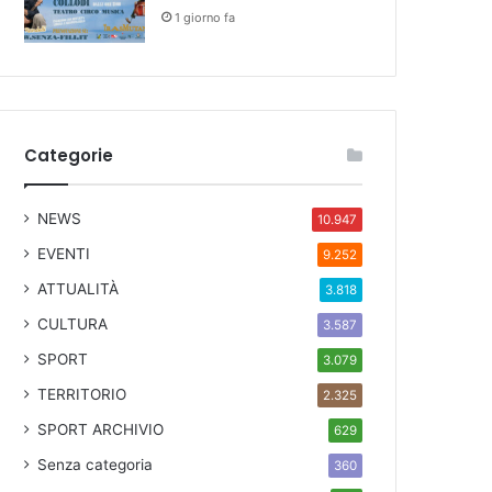
1 giorno fa
Categorie
NEWS
10.947
EVENTI
9.252
ATTUALITÀ
3.818
CULTURA
3.587
SPORT
3.079
TERRITORIO
2.325
SPORT ARCHIVIO
629
Senza categoria
360