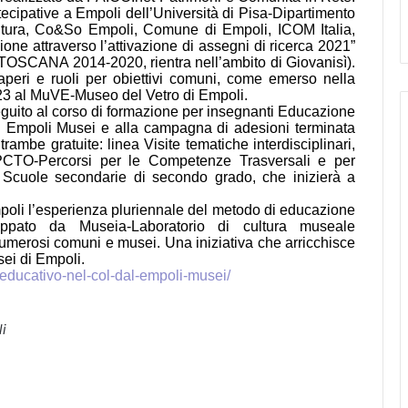
rtecipative a Empoli dell’Università di Pisa-Dipartimento
tura, Co&So Empoli, Comune di Empoli, ICOM Italia,
ione attraverso l’attivazione di assegni di ricerca 2021”
OSCANA 2014-2020, rientra nell’ambito di Giovanisì).
peri e ruoli per obiettivi comuni, come emerso nella
2023 al MuVE-Museo del Vetro di Empoli.
eguito al corso di formazione per insegnanti Educazione
Dal Empoli Musei e alla campagna di adesioni terminata
rambe gratuite: linea Visite tematiche interdisciplinari,
a PCTO-Percorsi per le Competenze Trasversali e per
le Scuole secondarie di secondo grado, che inizierà a
mpoli l’esperienza pluriennale del metodo di educazione
uppato da Museia-Laboratorio di cultura museale
 numerosi comuni e musei. Una iniziativa che arricchisce
usei di Empoli.
to-educativo-nel-col-dal-empoli-musei/
i