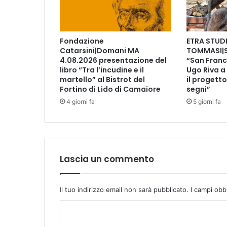
o
n
a
Fondazione
ETRA STUD
r
Catarsini|Domani MA
TOMMASI|S
i
4.08.2026 presentazione del
“San France
a
libro “Tra l’incudine e il
Ugo Riva a
,
martello” al Bistrot del
il progett
n
Fortino di Lido di Camaiore
segni”
e
4 giorni fa
5 giorni fa
c
e
s
s
a
Lascia un commento
r
i
v
Il tuo indirizzo email non sarà pubblicato.
I campi obb
e
r
C
i
f
o