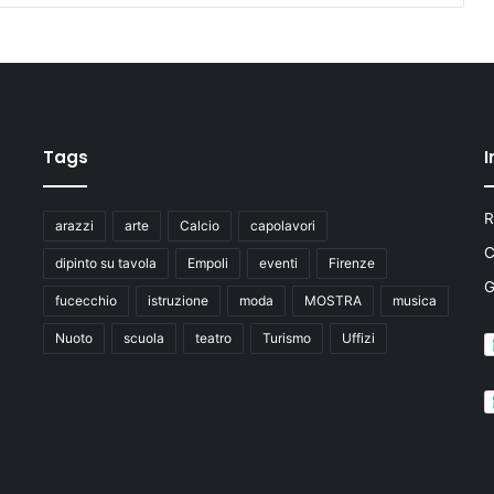
e
S
t
a
r
s
’
Tags
I
d
i
P
R
arazzi
arte
Calcio
capolavori
a
C
l
dipinto su tavola
Empoli
eventi
Firenze
a
fucecchio
istruzione
moda
MOSTRA
musica
z
z
Nuoto
scuola
teatro
Turismo
Uffizi
o
S
t
r
o
z
z