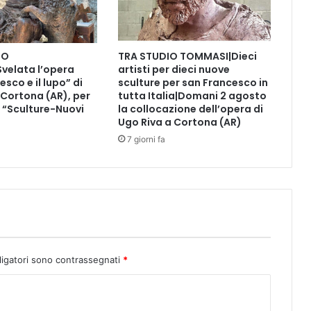
r
à
l
IO
TRA STUDIO TOMMASI|Dieci
a
velata l’opera
artisti per dieci nuove
p
sco e il lupo” di
sculture per san Francesco in
r
 Cortona (AR), per
tutta Italia|Domani 2 agosto
e
o “Sculture-Nuovi
la collocazione dell’opera di
s
Ugo Riva a Cortona (AR)
e
7 giorni fa
n
t
a
z
i
o
n
e
ligatori sono contrassegnati
*
d
e
l
l