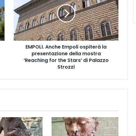
P
O
L
I
.
A
n
EMPOLI. Anche Empoli ospiterà la
c
presentazione della mostra
h
e
‘Reaching for the Stars’ di Palazzo
E
Strozzi
m
p
o
l
i
o
s
p
i
t
e