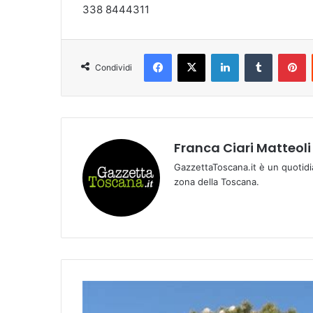
338 8444311
Facebook
X
LinkedIn
Tumblr
Pinterest
Condividi
Franca Ciari Matteoli
GazzettaToscana.it è un quotidi
zona della Toscana.
E
M