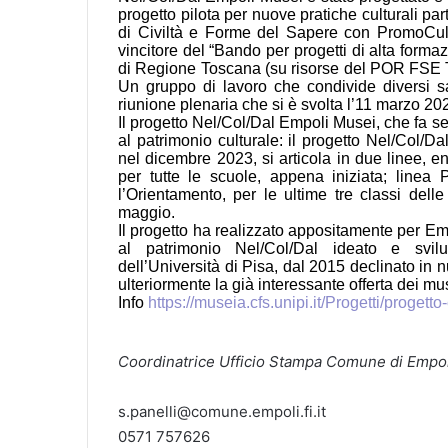
progetto pilota per nuove pratiche culturali pa
di Civiltà e Forme del Sapere con PromoCul
vincitore del “Bando per progetti di alta formaz
di Regione Toscana (su risorse del POR FSE T
Un gruppo di lavoro che condivide diversi sa
riunione plenaria che si è svolta l’11 marzo 
Il progetto Nel/Col/Dal Empoli Musei, che fa s
al patrimonio culturale: il progetto Nel/Col/
nel dicembre 2023, si articola in due linee, ent
per tutte le scuole, appena iniziata; line
l’Orientamento, per le ultime tre classi del
maggio.
Il progetto ha realizzato appositamente per E
al patrimonio Nel/Col/Dal ideato e svil
dell’Università di Pisa, dal 2015 declinato in
ulteriormente la già interessante offerta dei m
Info
https://museia.cfs.unipi.it/Progetti/proget
Coordinatrice Ufficio Stampa Comune di Empol
s.panelli@comune.empoli.fi.it
0571 757626