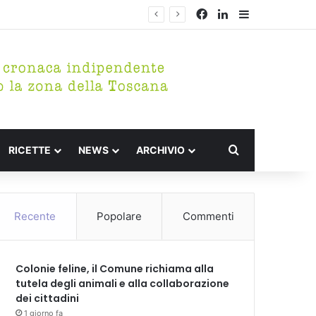
Facebook
LinkedIn
Barra lateral
Cerca per
RICETTE
NEWS
ARCHIVIO
Recente
Popolare
Commenti
Colonie feline, il Comune richiama alla
tutela degli animali e alla collaborazione
dei cittadini
1 giorno fa