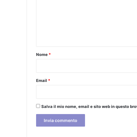
i
m
c
m
h
e
e
e
n
c
o
t
n
o
Nome
*
t
r
*
o
l
Email
*
l
i
a
n
Salva il mio nome, email e sito web in questo b
c
h
e
n
e