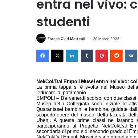
entra nel vivo: c
studenti
Franca Ciari Matteoli
29 Marzo 2023
Facebook
X
LinkedIn
Tumblr
Pinterest
Reddit
VK
Nel/Col/Dal Empoli Musei entra nel vivo: coi
La prima tappa si è svolta nel Museo della
‘educare’ al patrimonio
EMPOLI – Da venerdì scorso, con due classi d
Museo della Collegiata sono iniziate le atti
Quarantasei bambini e bambine, guidate dalle
scoperto opere del museo, della facciata dell
Uberti. A queste prime classi ne faranno se
parteciperanno al Progetto Nel/Col/Dal Em
secondaria di primo e di secondo grado di Emp
Nel/Col/Dal Empoli Musei è stato progettato e