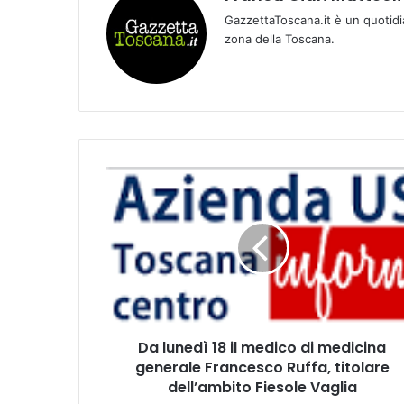
GazzettaToscana.it è un quotidi
zona della Toscana.
D
a
l
u
n
e
d
ì
1
Da lunedì 18 il medico di medicina
8
generale Francesco Ruffa, titolare
i
l
dell’ambito Fiesole Vaglia
m