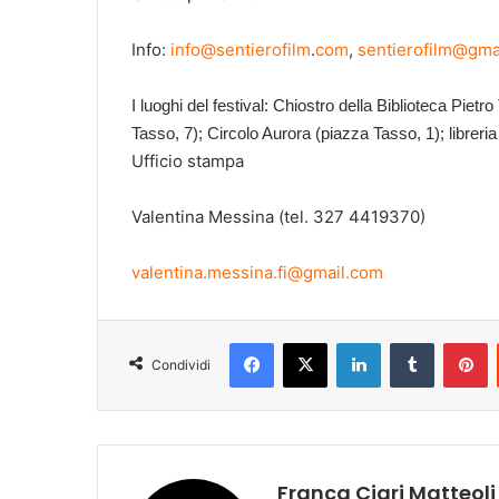
Info:
info@sentierofilm
.
com
,
sentierofilm@gma
I luoghi del festival: Chiostro della Biblioteca Pie
Tasso, 7); Circolo Aurora (piazza Tasso, 1); libreria
Ufficio stampa
Valentina Messina (tel. 327 4419370)
valentina.messina.fi@gmail.com
Facebook
X
LinkedIn
Tumblr
Pinterest
Condividi
Franca Ciari Matteoli