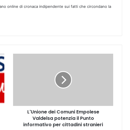
ano online di cronaca indipendente sui fatti che circondano la
L
'
U
n
i
o
n
e
d
L'Unione dei Comuni Empolese
e
Valdelsa potenzia il Punto
i
C
informativo per cittadini stranieri
o