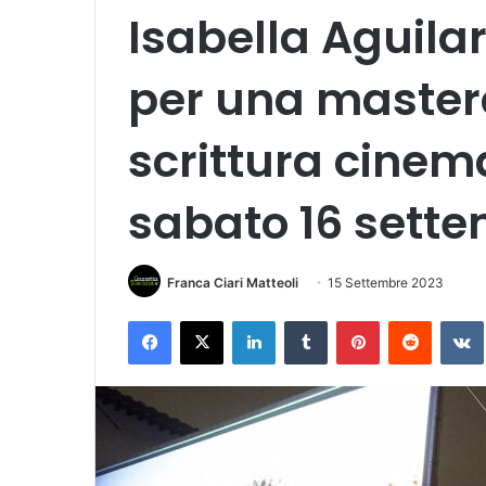
Isabella Aguilar
per una masterc
scrittura cinem
sabato 16 sett
Franca Ciari Matteoli
15 Settembre 2023
Facebook
X
LinkedIn
Tumblr
Pinterest
Reddit
VK