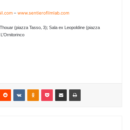
il.com
–
www.sentierofilmlab.com
tro Thouar (piazza Tasso, 3); Sala ex Leopoldine (piazza
 L’Ornitorinco
Reddit
VKontakte
Odnoklassniki
Pocket
Condividi via mail
Stampa