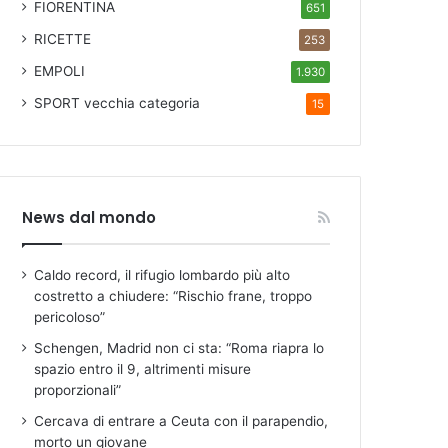
FIORENTINA
651
RICETTE
253
EMPOLI
1.930
SPORT
vecchia categoria
15
News dal mondo
Caldo record, il rifugio lombardo più alto
costretto a chiudere: “Rischio frane, troppo
pericoloso”
Schengen, Madrid non ci sta: “Roma riapra lo
spazio entro il 9, altrimenti misure
proporzionali”
Cercava di entrare a Ceuta con il parapendio,
morto un giovane