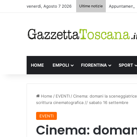
venerdì, Agosto 7 2026
Ultime notizie
Appuntamenti l
HOME
EMPOLI
FIORENTINA
SPORT
Home
/
EVENTI
/
Cinema: domani la sceneggiatrice 
scrittura cinematografica // sabato 16 settembre
EVENTI
Cinema: domani