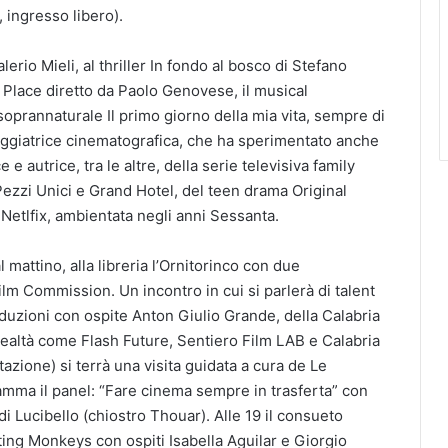
 ingresso libero).
lerio Mieli, al thriller In fondo al bosco di Stefano
 Place diretto da Paolo Genovese, il musical
oprannaturale Il primo giorno della mia vita, sempre di
ggiatrice cinematografica, che ha sperimentato anche
 e autrice, tra le altre, della serie televisiva family
ezzi Unici e Grand Hotel, del teen drama Original
l Netlfix, ambientata negli anni Sessanta.
l mattino, alla libreria l’Ornitorinco con due
lm Commission. Un incontro in cui si parlerà di talent
roduzioni con ospite Anton Giulio Grande, della Calabria
realtà come Flash Future, Sentiero Film LAB e Calabria
azione) si terrà una visita guidata a cura de Le
amma il panel: “Fare cinema sempre in trasferta” con
i Lucibello (chiostro Thouar). Alle 19 il consueto
ing Monkeys con ospiti Isabella Aguilar e Giorgio