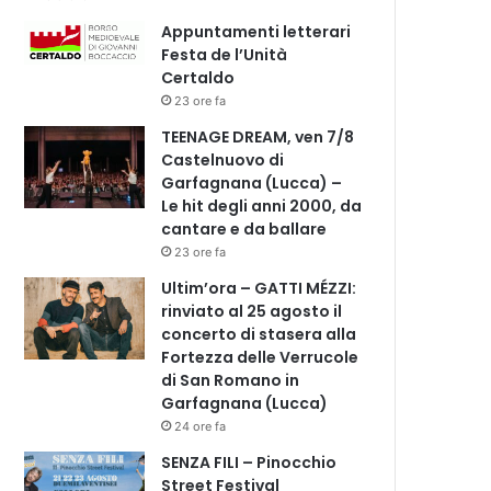
Appuntamenti letterari
Festa de l’Unità
Certaldo
23 ore fa
TEENAGE DREAM, ven 7/8
Castelnuovo di
Garfagnana (Lucca) –
Le hit degli anni 2000, da
cantare e da ballare
23 ore fa
Ultim’ora – GATTI MÉZZI:
rinviato al 25 agosto il
concerto di stasera alla
Fortezza delle Verrucole
di San Romano in
Garfagnana (Lucca)
24 ore fa
SENZA FILI – Pinocchio
Street Festival