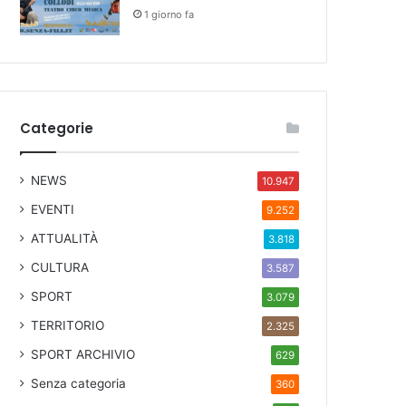
1 giorno fa
Categorie
NEWS
10.947
EVENTI
9.252
ATTUALITÀ
3.818
CULTURA
3.587
SPORT
3.079
TERRITORIO
2.325
SPORT ARCHIVIO
629
Senza categoria
360