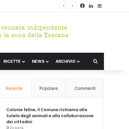
Facebook
LinkedIn
Barra lateral
Cerca per
RICETTE
NEWS
ARCHIVIO
Recente
Popolare
Commenti
Colonie feline, il Comune richiama alla
tutela degli animali e alla collaborazione
dei cittadini
23 ore fa