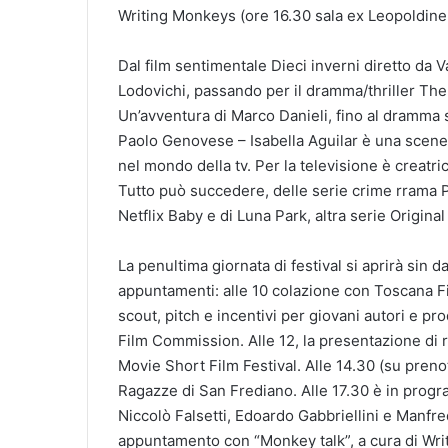
Writing Monkeys (ore 16.30 sala ex Leopoldine,
Dal film sentimentale Dieci inverni diretto da Va
Lodovichi, passando per il dramma/thriller The
Un’avventura di Marco Danieli, fino al dramma s
Paolo Genovese – Isabella Aguilar è una scene
nel mondo della tv. Per la televisione è creatrice
Tutto può succedere, delle serie crime rrama P
Netflix Baby e di Luna Park, altra serie Origina
La penultima giornata di festival si aprirà sin da
appuntamenti: alle 10 colazione con Toscana Fi
scout, pitch e incentivi per giovani autori e p
Film Commission. Alle 12, la presentazione di 
Movie Short Film Festival. Alle 14.30 (su prenot
Ragazze di San Frediano. Alle 17.30 è in progr
Niccolò Falsetti, Edoardo Gabbriellini e Manfred
appuntamento con “Monkey talk”, a cura di Writ