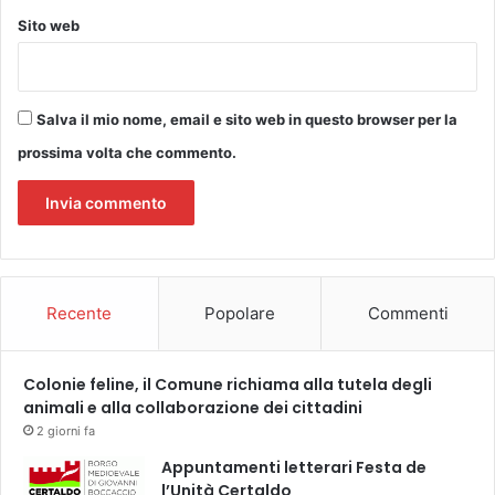
n
Sito web
o
i
n
p
Salva il mio nome, email e sito web in questo browser per la
r
o
prossima volta che commento.
g
r
a
m
m
a
Recente
Popolare
Commenti
d
a
l
Colonie feline, il Comune richiama alla tutela degli
6
animali e alla collaborazione dei cittadini
m
a
2 giorni fa
r
Appuntamenti letterari Festa de
z
l’Unità Certaldo