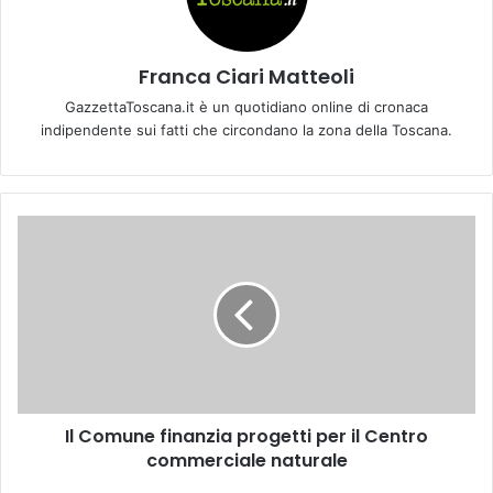
Franca Ciari Matteoli
GazzettaToscana.it è un quotidiano online di cronaca
indipendente sui fatti che circondano la zona della Toscana.
I
l
C
o
m
u
n
e
f
Il Comune finanzia progetti per il Centro
i
commerciale naturale
n
a