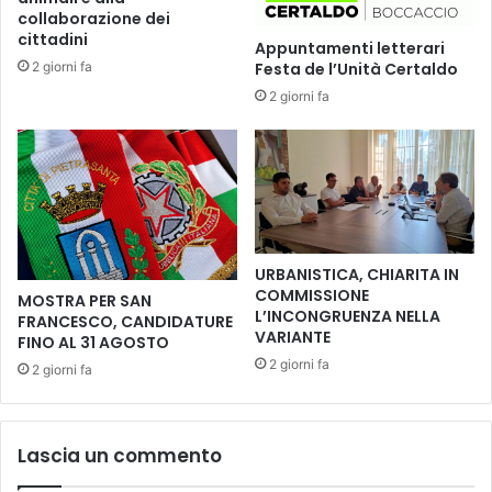
r
e
collaborazione dei
o
n
cittadini
Appuntamenti letterari
c
z
2 giorni fa
Festa de l’Unità Certaldo
o
a
m
2 giorni fa
d
m
e
e
l
r
v
c
i
i
n
a
o
l
c
URBANISTICA, CHIARITA IN
e
o
COMMISSIONE
MOSTRA PER SAN
n
n
L’INCONGRUENZA NELLA
FRANCESCO, CANDIDATURE
a
u
VARIANTE
FINO AL 31 AGOSTO
t
n
2 giorni fa
2 giorni fa
u
a
r
p
a
p
l
o
Lascia un commento
e
s
i