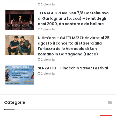
o
2 giorni fa
2
0
TEENAGE DREAM, ven 7/8 Castelnuovo
1
di Garfagnana (Lucca) – Le hit degli
8
anni 2000, da cantare e da ballare
a
2 giorni fa
l
Ultim’ora – GATTI MÉZZI: rinviato al 25
l
agosto il concerto di stasera alla
’
Fortezza delle Verrucole di San
U
Romano in Garfagnana (Lucca)
f
2 giorni fa
f
i
SENZA FILI – Pinocchio Street Festival
c
2 giorni fa
i
o
t
u
r
Categorie
i
s
t