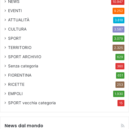
NEWS
10.947
i
EVENTI
9.252
c
o
ATTUALITÀ
3.818
d
CULTURA
i
3.587
C
SPORT
3.079
e
TERRITORIO
r
2.325
r
SPORT ARCHIVIO
629
e
t
Senza categoria
360
o
FIORENTINA
651
G
u
RICETTE
253
i
EMPOLI
1.930
d
i
SPORT
vecchia categoria
15
.
News dal mondo