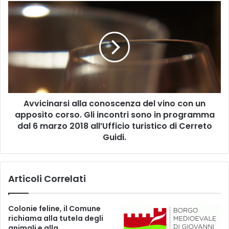
n
A
z
v
i
v
a
i
p
c
r
i
o
n
g
a
e
r
t
Avvicinarsi alla conoscenza del vino con un
s
t
apposito corso. Gli incontri sono in programma
i
i
a
dal 6 marzo 2018 all’Ufficio turistico di Cerreto
p
l
Guidi.
e
l
r
a
i
c
Articoli Correlati
l
o
C
n
e
o
Colonie feline, il Comune
n
s
richiama alla tutela degli
t
c
animali e alla