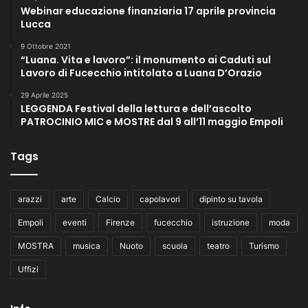
Webinar educazione finanziaria 17 aprile provincia
Lucca
9 Ottobre 2021
“Luana. Vita e lavoro”: il monumento ai Caduti sul
Lavoro di Fucecchio intitolato a Luana D’Orazio
29 Aprile 2025
LEGGENDA Festival della lettura e dell’ascolto
PATROCINIO MIC e MOSTRE dal 9 all’11 maggio Empoli
Tags
arazzi
arte
Calcio
capolavori
dipinto su tavola
Empoli
eventi
Firenze
fucecchio
istruzione
moda
MOSTRA
musica
Nuoto
scuola
teatro
Turismo
Uffizi