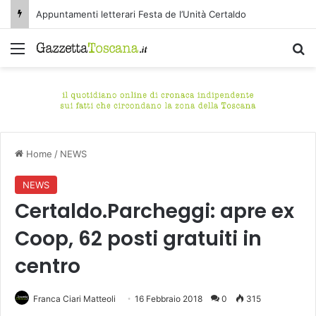
Appuntamenti letterari Festa de l’Unità Certaldo
Menu
C
Home
/
NEWS
NEWS
Certaldo.Parcheggi: apre ex
Coop, 62 posti gratuiti in
centro
Franca Ciari Matteoli
16 Febbraio 2018
0
315