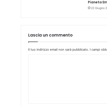
Pianeta Em
g
22 Giugno 
n
o
2
0
0
Lascia un commento
9
o
r
Il tuo indirizzo email non sarà pubblicato.
I campi obb
e
1
C
6
.
o
3
m
0
m
e
n
t