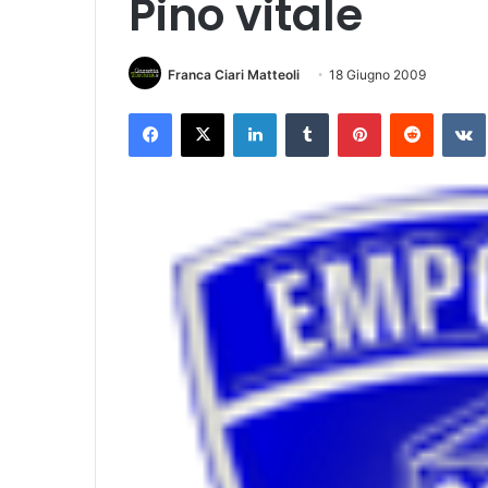
Pino vitale
Franca Ciari Matteoli
18 Giugno 2009
Facebook
X
LinkedIn
Tumblr
Pinterest
Reddit
VK