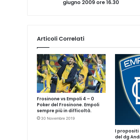
giugno 2009 ore 16.30
s
t
a
m
p
a
Articoli Correlati
E
m
p
o
l
i
f
c
d
Frosinone vs Empoli 4 – 0
e
Poker del Frosinone. Empoli
l
sempre più in difficoltà.
1
30 Novembre 2019
6
g
I propositi
i
del dg And
u