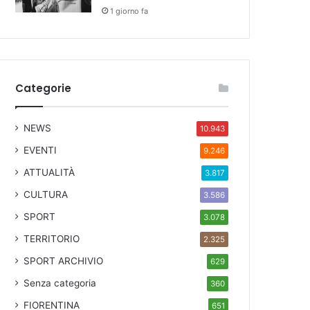
1 giorno fa
Categorie
NEWS
10.943
EVENTI
9.246
ATTUALITÀ
3.817
CULTURA
3.586
SPORT
3.078
TERRITORIO
2.325
SPORT ARCHIVIO
629
Senza categoria
360
FIORENTINA
651