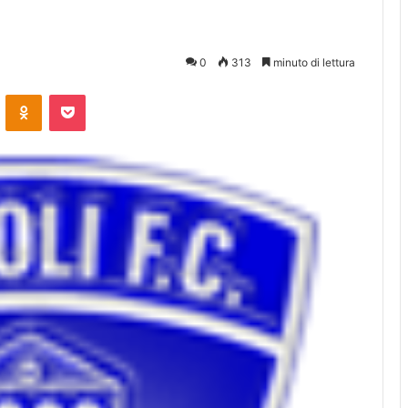
0
313
minuto di lettura
ontakte
Odnoklassniki
Pocket