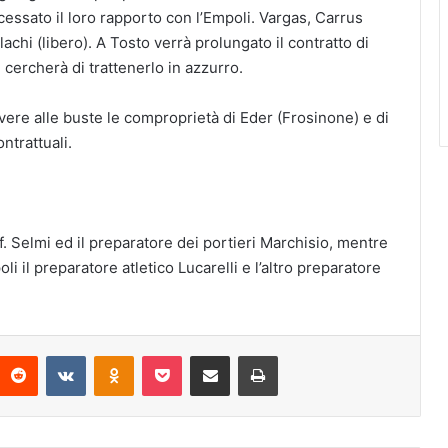
cessato il loro rapporto con l’Empoli. Vargas, Carrus
lachi (libero). A Tosto verrà prolungato il contratto di
cercherà di trattenerlo in azzurro.
vere alle buste le comproprietà di Eder (Frosinone) e di
ontrattuali.
of. Selmi ed il preparatore dei portieri Marchisio, mentre
i il preparatore atletico Lucarelli e l’altro preparatore
Reddit
VKontakte
Odnoklassniki
Pocket
Condividi via mail
Stampa