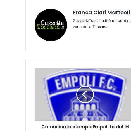
Franca Ciari Matteoli
GazzettaToscana.it è un quotidi
zona della Toscana.
C
o
m
u
n
i
c
a
t
Comunicato stampa Empoli fc del 16
o