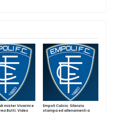
f
i
o
r
i
:
1
0
0
%
E
m
p
o
l
i
f
c
 di mister Vivarini e
Empoli Calcio. Silenzio
rea Butti. Video
stampa ed allenamenti a