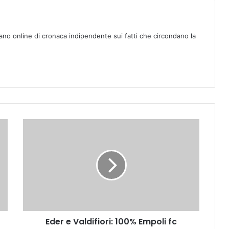
ano online di cronaca indipendente sui fatti che circondano la
E
d
e
r
e
V
a
l
d
Eder e Valdifiori: 100% Empoli fc
i