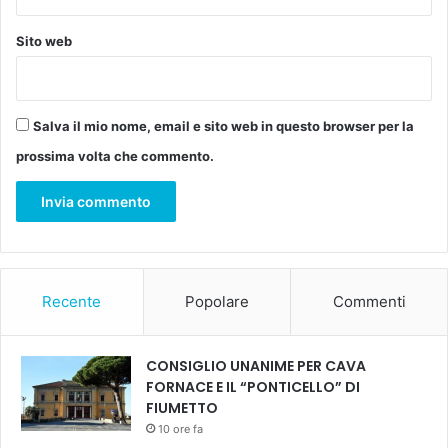
"
U
Sito web
s
c
i
v
Salva il mio nome, email e sito web in questo browser per la
a
prossima volta che commento.
m
o
m
o
l
t
o
Recente
Popolare
Commenti
l
a
n
CONSIGLIO UNANIME PER CAVA
o
FORNACE E IL “PONTICELLO” DI
t
FIUMETTO
t
10 ore fa
e