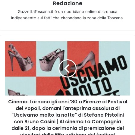
Redazione
GazzettaToscana.it è un quotidiano online di cronaca
indipendente sui fatti che circondano la zona della Toscana.
C
i
n
e
m
a
:
t
o
Cinema: tornano gli anni '80 a Firenze al Festival
r
dei Popoli, domani l'anteprima assoluta di
n
a
"Uscivamo molto la notte" di Stefano Pistolini
n
con Bruno Casini | Al cinema La Compagnia
o
dalle 21, dopo la cerimonia di premiazione dei
g
vincitori della 66a edizione del festival