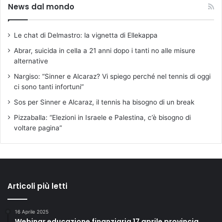
News dal mondo
a
C
o
Le chat di Delmastro: la vignetta di Ellekappa
m
p
Abrar, suicida in cella a 21 anni dopo i tanti no alle misure
a
alternative
g
Nargiso: “Sinner e Alcaraz? Vi spiego perché nel tennis di oggi
n
ci sono tanti infortuni”
i
a
Sos per Sinner e Alcaraz, il tennis ha bisogno di un break
d
Pizzaballa: “Elezioni in Israele e Palestina, c’è bisogno di
a
voltare pagina”
l
l
e
2
1
,
Articoli più letti
d
o
16 Aprile 2025
p
Webinar educazione finanziaria 17 aprile provincia