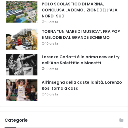
"
POLO SCOLASTICO DI MARINA,
d
CONCLUSA LA DEMOLIZIONE DELL’ALA
i
NORD-SUD
S
10 ore fa
t
TORNA “UN MARE DI MUSICA”, FRA POP
e
E MELODIE DAL GRANDE SCHERMO
f
10 ore fa
a
n
o
Lorenzo Carlotti è la prima new entry
P
dell’Abc Solettificio Manetti
i
10 ore fa
s
t
All’insegna della castellanità, Lorenzo
o
Rosi torna a casa
l
10 ore fa
i
n
i
c
Categorie
o
n