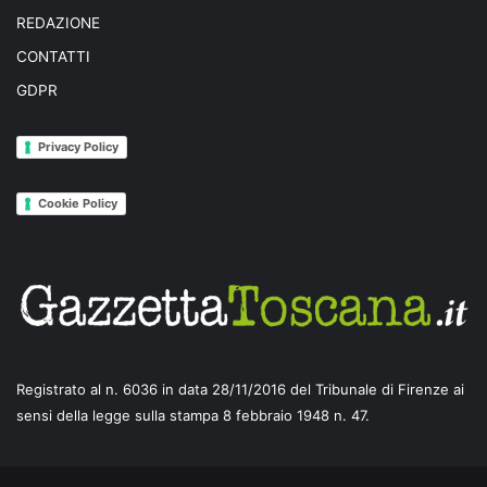
o
REDAZIONE
n
CONTATTI
e
GDPR
d
e
i
Privacy Policy
v
i
Cookie Policy
n
c
i
t
o
r
i
d
e
Registrato al n. 6036 in data 28/11/2016 del Tribunale di Firenze ai
l
sensi della legge sulla stampa 8 febbraio 1948 n. 47.
l
a
6