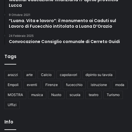
o
Lucca
l
a
9 Ottobre 2021
“Luana. Vita e lavoro”: il monumento ai Caduti sul
c
Lavoro di Fucecchio intitolato a Luana D’Orazio
e
r
24 Febbraio 2025
i
Convocazione Consiglio comunale di Cerreto Guidi
m
o
Tags
n
i
a
arazzi
arte
Calcio
capolavori
dipinto su tavola
d
i
Empoli
eventi
Firenze
fucecchio
istruzione
moda
p
r
MOSTRA
musica
Nuoto
scuola
teatro
Turismo
e
Uffizi
m
i
a
Info
z
i