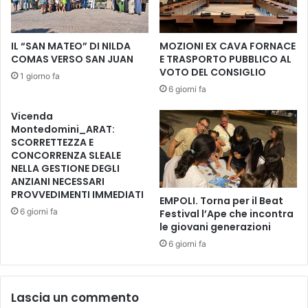
s
e
t
p
i
o
IL “SAN MATEO” DI NILDA
MOZIONI EX CAVA FORNACE
v
p
COMAS VERSO SAN JUAN
E TRASPORTO PUBBLICO AL
a
o
VOTO DEL CONSIGLIO
1 giorno fa
l
l
6 giorni fa
d
a
e
r
Vicenda
i
i
Montedomini_ARAT:
P
,
SCORRETTEZZA E
o
v
CONCORRENZA SLEALE
p
NELLA GESTIONE DEGLI
i
o
ANZIANI NECESSARI
a
l
PROVVEDIMENTI IMMEDIATI
a
EMPOLI. Torna per il Beat
i
l
6 giorni fa
Festival l’Ape che incontra
,
l
le giovani generazioni
d
e
6 giorni fa
o
d
m
o
a
m
n
Lascia un commento
a
i