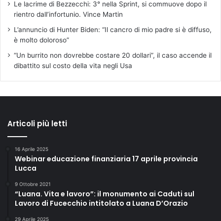
Le lacrime di Bezzecchi: 3° nella Sprint, si commuove dopo il
rientro dall’infortunio. Vince Martin
L’annuncio di Hunter Biden: “Il cancro di mio padre si è diffuso,
è molto doloroso”
“Un burrito non dovrebbe costare 20 dollari”, il caso accende il
dibattito sul costo della vita negli Usa
Articoli più letti
16 Aprile 2025
Webinar educazione finanziaria 17 aprile provincia
Lucca
9 Ottobre 2021
“Luana. Vita e lavoro”: il monumento ai Caduti sul
Lavoro di Fucecchio intitolato a Luana D’Orazio
29 Aprile 2025