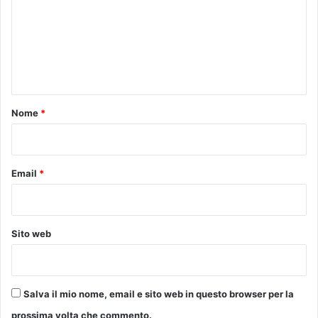
m
i
m
o
a
e
S
n
e
s
t
t
o
Nome
*
o
s
*
u
l
Email
*
l
a
R
i
c
Sito web
h
a
r
d
Salva il mio nome, email e sito web in questo browser per la
G
prossima volta che commento.