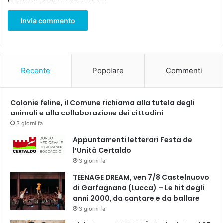
i
n
o
r
i
Recente
Popolare
Commenti
Colonie feline, il Comune richiama alla tutela degli
animali e alla collaborazione dei cittadini
3 giorni fa
Appuntamenti letterari Festa de
l’Unità Certaldo
3 giorni fa
TEENAGE DREAM, ven 7/8 Castelnuovo
di Garfagnana (Lucca) – Le hit degli
anni 2000, da cantare e da ballare
3 giorni fa