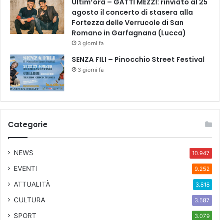
Ultim’ora – GATTI MÉZZI: rinviato al 25
agosto il concerto di stasera alla
Fortezza delle Verrucole di San
Romano in Garfagnana (Lucca)
3 giorni fa
SENZA FILI – Pinocchio Street Festival
3 giorni fa
Categorie
NEWS
10.947
EVENTI
9.252
ATTUALITÀ
3.818
CULTURA
3.587
SPORT
3.079