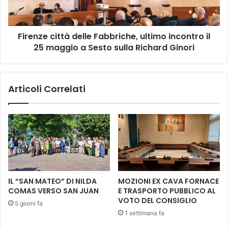
a
e
l
c
e
i
Firenze città delle Fabbriche, ultimo incontro il
d
t
e
25 maggio a Sesto sulla Richard Ginori
t
l
à
l
d
'
e
Articoli Correlati
i
l
s
l
t
e
r
F
u
a
z
b
i
b
o
r
n
i
IL “SAN MATEO” DI NILDA
MOZIONI EX CAVA FORNACE
e
c
COMAS VERSO SAN JUAN
E TRASPORTO PUBBLICO AL
h
VOTO DEL CONSIGLIO
5 giorni fa
e
1 settimana fa
,
u