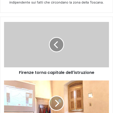
indipendente sui fatti che circondano la zona della Toscana.
F
i
r
e
n
z
e
t
o
Firenze torna capitale dell'istruzione
r
n
a
F
c
i
a
r
p
e
i
n
t
z