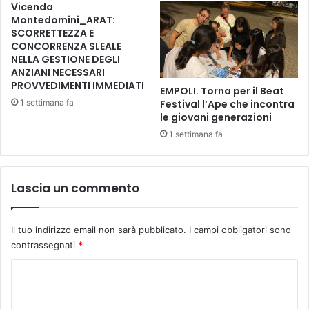
Vicenda
l
Montedomini_ARAT:
t
SCORRETTEZZA E
i
CONCORRENZA SLEALE
NELLA GESTIONE DEGLI
m
ANZIANI NECESSARI
o
PROVVEDIMENTI IMMEDIATI
i
EMPOLI. Torna per il Beat
n
1 settimana fa
Festival l’Ape che incontra
c
le giovani generazioni
o
1 settimana fa
n
t
r
Lascia un commento
o
i
l
Il tuo indirizzo email non sarà pubblicato.
I campi obbligatori sono
2
contrassegnati
*
5
m
C
a
g
o
g