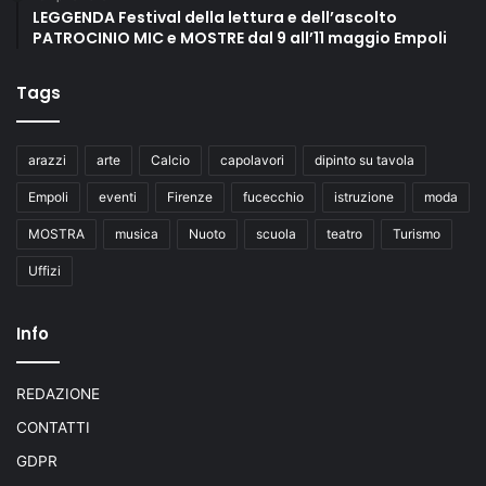
LEGGENDA Festival della lettura e dell’ascolto
PATROCINIO MIC e MOSTRE dal 9 all’11 maggio Empoli
Tags
arazzi
arte
Calcio
capolavori
dipinto su tavola
Empoli
eventi
Firenze
fucecchio
istruzione
moda
MOSTRA
musica
Nuoto
scuola
teatro
Turismo
Uffizi
Info
REDAZIONE
CONTATTI
GDPR