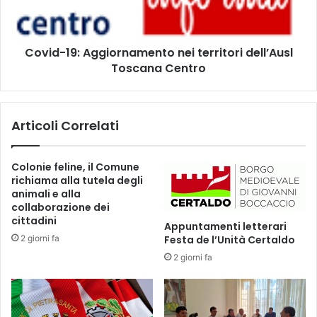
l
1
e
9
v
:
i
Covid-19: Aggiornamento nei territori dell’Ausl
A
t
Toscana Centro
g
t
g
i
i
m
o
Articoli Correlati
e
r
d
n
e
a
Colonie feline, il Comune
l
m
richiama alla tutela degli
V
e
animali e alla
i
n
collaborazione dei
r
t
cittadini
Appuntamenti letterari
u
o
2 giorni fa
Festa de l’Unità Certaldo
s
n
,
2 giorni fa
e
i
i
l
t
s
e
i