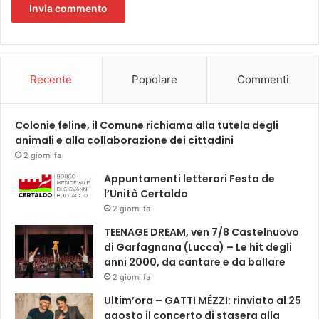
r
i
m
a
n
Recente
Popolare
Commenti
e
n
d
Colonie feline, il Comune richiama alla tutela degli
o
animali e alla collaborazione dei cittadini
i
n
2 giorni fa
c
Appuntamenti letterari Festa de
a
l’Unità Certaldo
s
2 giorni fa
a
,
TEENAGE DREAM, ven 7/8 Castelnuovo
d
di Garfagnana (Lucca) – Le hit degli
i
anni 2000, da cantare e da ballare
s
2 giorni fa
t
Ultim’ora – GATTI MÉZZI: rinviato al 25
a
agosto il concerto di stasera alla
n