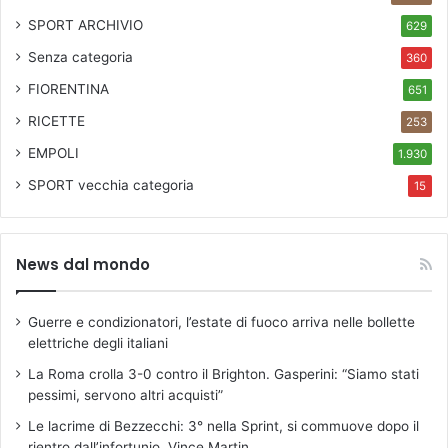
SPORT ARCHIVIO
629
Senza categoria
360
FIORENTINA
651
RICETTE
253
EMPOLI
1.930
SPORT
vecchia categoria
15
News dal mondo
Guerre e condizionatori, l’estate di fuoco arriva nelle bollette
elettriche degli italiani
La Roma crolla 3-0 contro il Brighton. Gasperini: “Siamo stati
pessimi, servono altri acquisti”
Le lacrime di Bezzecchi: 3° nella Sprint, si commuove dopo il
rientro dall’infortunio. Vince Martin