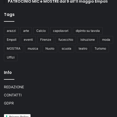
PATROCINIO MIC e MOSTRE dal 9 all’11 maggio Empoli
Tags
arazzi
arte
Calcio
capolavori
dipinto su tavola
Empoli
eventi
Firenze
fucecchio
istruzione
moda
MOSTRA
musica
Nuoto
scuola
teatro
Turismo
Uffizi
Info
REDAZIONE
CONTATTI
GDPR
Privacy Policy