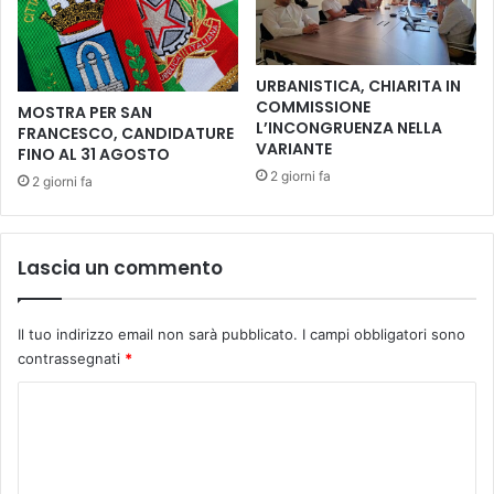
r
n
r
d
i
a
t
URBANISTICA, CHIARITA IN
c
o
COMMISSIONE
MOSTRA PER SAN
o
r
L’INCONGRUENZA NELLA
FRANCESCO, CANDIDATURE
B
i
VARIANTE
FINO AL 31 AGOSTO
r
d
2 giorni fa
2 giorni fa
e
e
n
l
d
l
a
’
Lascia un commento
B
A
a
u
r
s
Il tuo indirizzo email non sarà pubblicato.
I campi obbligatori sono
n
l
contrassegnati
*
i
T
n
o
C
i
s
o
:
c
«
m
a
P
n