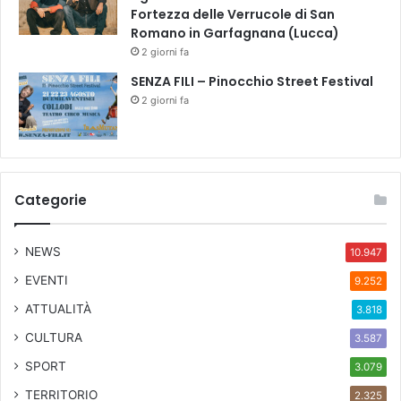
Fortezza delle Verrucole di San
t
Romano in Garfagnana (Lucca)
i
2 giorni fa
,
i
SENZA FILI – Pinocchio Street Festival
s
2 giorni fa
o
l
a
t
i
Categorie
»
NEWS
10.947
EVENTI
9.252
ATTUALITÀ
3.818
CULTURA
3.587
SPORT
3.079
TERRITORIO
2.325