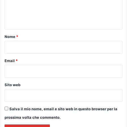
m
o
a
e
s
C
s
e
n
i
n
t
a
t
m
r
o
Nome
*
o
o
*
c
o
m
Email
*
b
a
t
t
Sito web
e
r
e
s
Salva il mio nome, email e sito web in questo browser per la
o
l
prossima volta che commento.
o