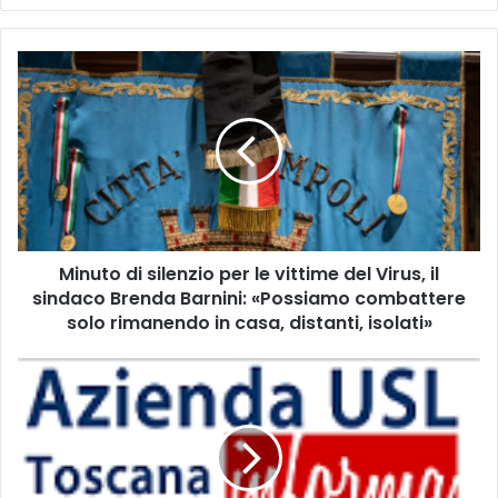
M
i
n
u
t
o
d
i
s
Minuto di silenzio per le vittime del Virus, il
i
sindaco Brenda Barnini: «Possiamo combattere
l
e
solo rimanendo in casa, distanti, isolati»
n
z
C
i
o
o
v
p
i
e
d
r
-