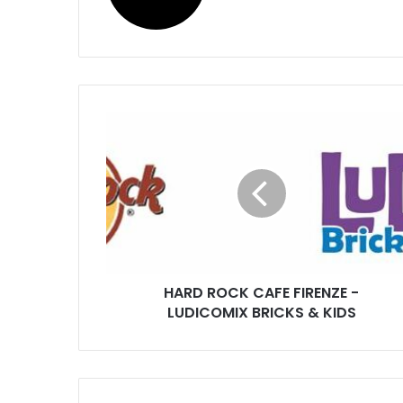
H
A
R
D
R
O
C
K
C
HARD ROCK CAFE FIRENZE -
A
LUDICOMIX BRICKS & KIDS
F
E
F
I
R