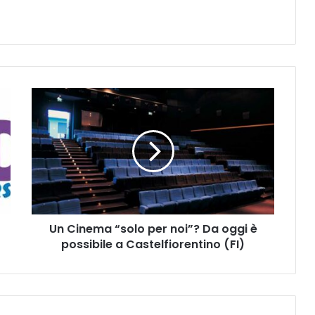
U
n
C
i
n
e
m
a
“
Un Cinema “solo per noi”? Da oggi è
s
possibile a Castelfiorentino (FI)
o
l
o
p
e