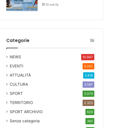
10 ore fa
Categorie
NEWS
10.947
EVENTI
9.252
ATTUALITÀ
3.818
CULTURA
3.587
SPORT
3.079
TERRITORIO
2.325
SPORT ARCHIVIO
629
Senza categoria
360