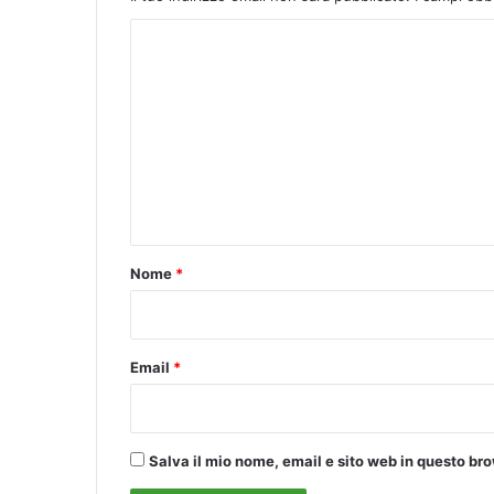
I
C
D
S
o
m
m
e
n
t
o
Nome
*
*
Email
*
Salva il mio nome, email e sito web in questo b