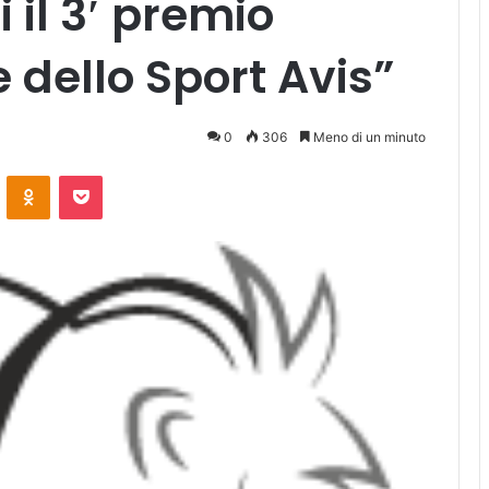
il 3′ premio
 dello Sport Avis”
0
306
Meno di un minuto
ontakte
Odnoklassniki
Pocket