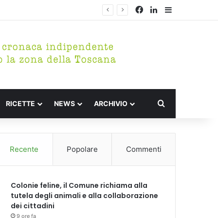
Facebook
LinkedIn
Barra lateral
Cerca per
RICETTE
NEWS
ARCHIVIO
Recente
Popolare
Commenti
Colonie feline, il Comune richiama alla
tutela degli animali e alla collaborazione
dei cittadini
9 ore fa