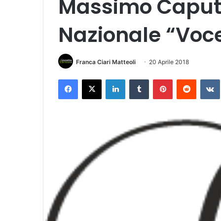
Massimo Caputi 
Nazionale “Voce
Franca Ciari Matteoli
20 Aprile 2018
Facebook
X
LinkedIn
Tumblr
Pinterest
Reddit
VK