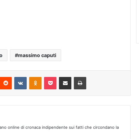
o
massimo caputi
Reddit
VKontakte
Odnoklassniki
Pocket
Condividi via mail
Stampa
ano online di cronaca indipendente sui fatti che circondano la