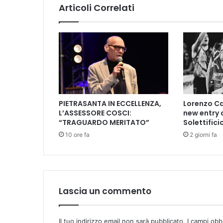
E
Articoli Correlati
N
Z
E
-
L
U
D
I
C
PIETRASANTA IN ECCELLENZA,
Lorenzo Ca
O
L’ASSESSORE COSCI:
new entry 
M
“TRAGUARDO MERITATO”
Solettifici
I
10 ore fa
2 giorni fa
X
B
R
I
C
K
Lascia un commento
S
&
K
Il tuo indirizzo email non sarà pubblicato.
I campi obb