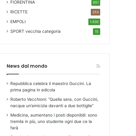
FIORENTINA
651
RICETTE
253
EMPOLI
1.930
SPORT
vecchia categoria
15
News dal mondo
Repubblica celebra il maestro Guccini. La
prima pagina in edicola
Roberto Vecchioni: “Quella sera, con Guccini,
nacque un’amicizia davanti a due bottiglie”
Medicina, aumentano i posti disponibili: sono
tremila in più, uno studente ogni due ce la
farà