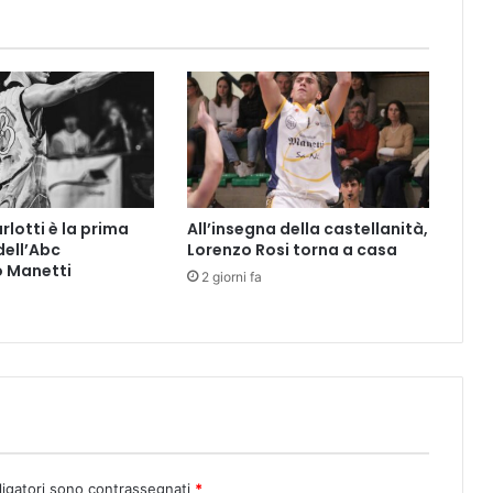
r
n
o
i
”
?
D
a
o
g
rlotti è la prima
All’insegna della castellanità,
g
dell’Abc
Lorenzo Rosi torna a casa
i
o Manetti
2 giorni fa
è
p
o
s
s
i
b
i
l
e
ligatori sono contrassegnati
*