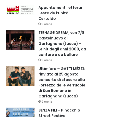
Appuntamenti letterari
Festa de l’Unità
Certaldo
9 ore fa
TEENAGE DREAM, ven 7/8
Castelnuovo di
Garfagnana (Lucca) –
Le hit degli anni 2000, da
cantare e da ballare
9 ore fa
Ultim’ora – GATTI MÉZZI:
rinviato al 25 agosto il
concerto di stasera alla
Fortezza delle Verrucole
di San Romano in
Garfagnana (Lucca)
9 ore fa
SENZA FILI – Pinocchio
Street Festival