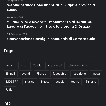
16 Aprile 2025
Webinar educazione finanziaria 17 aprile provincia
Lucca
9 Ottobre 2021
“Luana. Vita e lavoro”: il monumento ai Caduti sul
Lavoro di Fucecchio intitolato a Luana D’Orazio
24 Febbraio 2025
Convocazione Consiglio comunale di Cerreto Guidi
Tags
arazzi
arte
Calcio
capolavori
dipinto su tavola
Empoli
eventi
Firenze
fucecchio
istruzione
moda
MOSTRA
musica
Nuoto
scuola
teatro
Turismo
Uffizi
Info