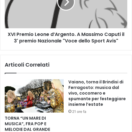
r
r
i
e
n
m
a
i
T
o
r
XVI Premio Leone d’Argento. A Massimo Caputi il
L
o
3' premio Nazionale "Voce dello Sport Avis"
e
m
o
b
n
e
e
Articoli Correlati
t
d
t
’
i
A
Vaiano, torna il Brindisi di
,
r
Ferragosto: musica dal
i
g
vivo, cocomero e
s
e
spumante per festeggiare
u
n
insieme l’estate
o
t
21 ore fa
i
o
TORNA “UN MARE DI
v
.
MUSICA”, FRA POP E
e
A
MELODIE DAL GRANDE