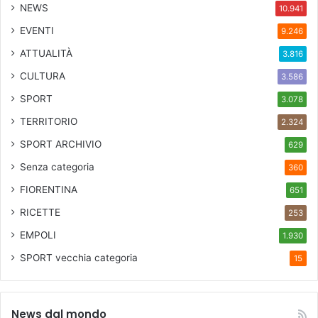
NEWS
10.941
EVENTI
9.246
ATTUALITÀ
3.816
CULTURA
3.586
SPORT
3.078
TERRITORIO
2.324
SPORT ARCHIVIO
629
Senza categoria
360
FIORENTINA
651
RICETTE
253
EMPOLI
1.930
SPORT
vecchia categoria
15
News dal mondo