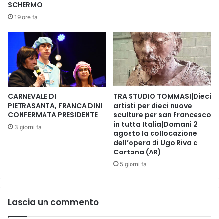
r
M
SCHERMO
s
a
19 ore fa
i
s
e
s
l
i
'
m
a
o
r
C
p
a
a
p
CARNEVALE DI
TRA STUDIO TOMMASI|Dieci
d
u
PIETRASANTA, FRANCA DINI
artisti per dieci nuove
i
CONFERMATA PRESIDENTE
sculture per san Francesco
t
in tutta Italia|Domani 2
A
i
3 giorni fa
agosto la collocazione
n
i
dell’opera di Ugo Riva a
t
l
Cortona (AR)
o
3
5 giorni fa
n
'
e
p
l
r
l
e
Lascia un commento
a
m
N
i