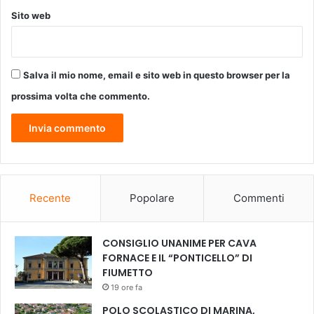
p
Sito web
o
r
t
A
Salva il mio nome, email e sito web in questo browser per la
v
i
prossima volta che commento.
s
"
Recente
Popolare
Commenti
CONSIGLIO UNANIME PER CAVA
FORNACE E IL “PONTICELLO” DI
FIUMETTO
19 ore fa
POLO SCOLASTICO DI MARINA,