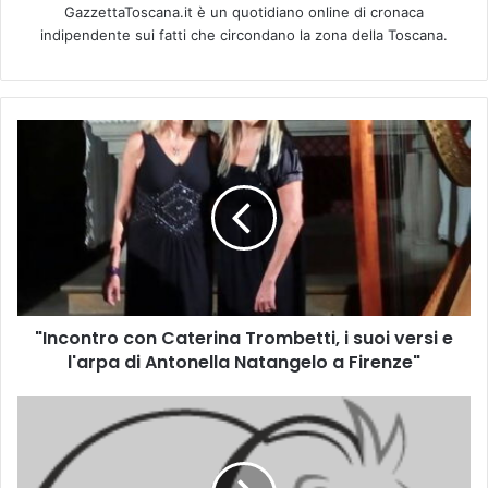
GazzettaToscana.it è un quotidiano online di cronaca
indipendente sui fatti che circondano la zona della Toscana.
"
I
n
c
o
n
t
r
o
"Incontro con Caterina Trombetti, i suoi versi e
c
l'arpa di Antonella Natangelo a Firenze"
o
n
C
X
a
V
t
I
e
P