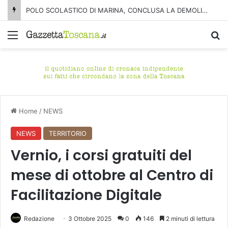
POLO SCOLASTICO DI MARINA, CONCLUSA LA DEMOLIZIONE DELL’ALA NORD-SUD
Menu
C
Home
/
NEWS
NEWS
TERRITORIO
Vernio, i corsi gratuiti del
mese di ottobre al Centro di
Facilitazione Digitale
Redazione
3 Ottobre 2025
0
146
2 minuti di lettura