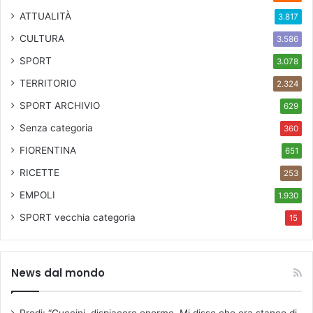
ATTUALITÀ
3.817
CULTURA
3.586
SPORT
3.078
TERRITORIO
2.324
SPORT ARCHIVIO
629
Senza categoria
360
FIORENTINA
651
RICETTE
253
EMPOLI
1.930
SPORT
vecchia categoria
15
News dal mondo