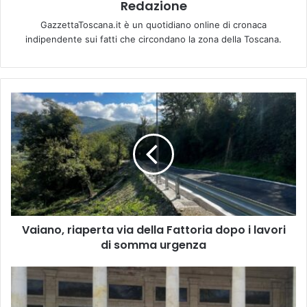
Redazione
GazzettaToscana.it è un quotidiano online di cronaca
indipendente sui fatti che circondano la zona della Toscana.
V
a
i
a
n
o
,
r
i
Vaiano, riaperta via della Fattoria dopo i lavori
a
di somma urgenza
p
e
r
A
t
N
a
N