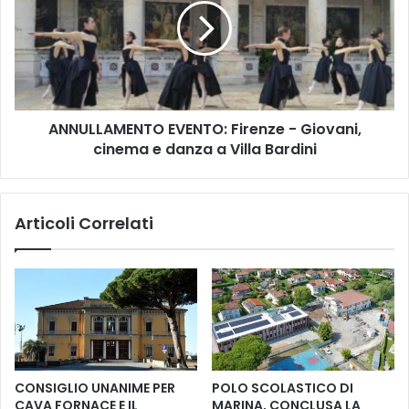
v
U
i
L
a
L
d
A
e
M
l
E
l
ANNULLAMENTO EVENTO: Firenze - Giovani,
N
a
cinema e danza a Villa Bardini
T
F
O
a
E
t
V
Articoli Correlati
t
E
o
N
r
T
i
O
a
:
d
F
o
i
p
r
o
e
CONSIGLIO UNANIME PER
POLO SCOLASTICO DI
i
n
CAVA FORNACE E IL
MARINA, CONCLUSA LA