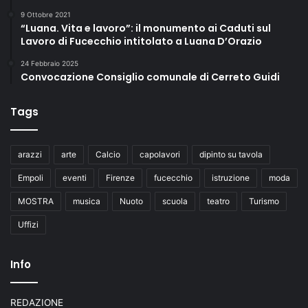
9 Ottobre 2021
“Luana. Vita e lavoro”: il monumento ai Caduti sul
Lavoro di Fucecchio intitolato a Luana D’Orazio
24 Febbraio 2025
Convocazione Consiglio comunale di Cerreto Guidi
Tags
arazzi
arte
Calcio
capolavori
dipinto su tavola
Empoli
eventi
Firenze
fucecchio
istruzione
moda
MOSTRA
musica
Nuoto
scuola
teatro
Turismo
Uffizi
Info
REDAZIONE