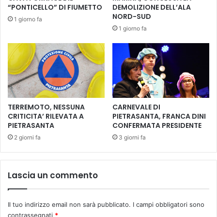
l
z
“PONTICELLO” DI FIUMETTO
DEMOLIZIONE DELL’ALA
a
e
NORD-SUD
1 giorno fa
v
-
1 giorno fa
o
G
r
i
i
o
d
v
i
a
s
n
o
i
m
,
TERREMOTO, NESSUNA
CARNEVALE DI
m
c
CRITICITA’ RILEVATA A
PIETRASANTA, FRANCA DINI
a
PIETRASANTA
CONFERMATA PRESIDENTE
i
u
n
2 giorni fa
3 giorni fa
r
e
g
m
e
a
Lascia un commento
n
e
z
d
a
a
Il tuo indirizzo email non sarà pubblicato.
I campi obbligatori sono
n
contrassegnati
*
z