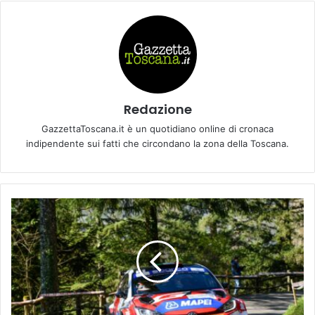
Redazione
GazzettaToscana.it è un quotidiano online di cronaca
indipendente sui fatti che circondano la zona della Toscana.
T
o
y
o
t
a
G
a