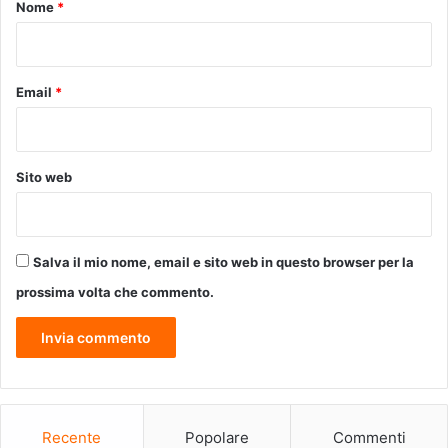
o
Nome
*
e
*
c
o
c
Email
*
e
c
o
n
Sito web
s
e
n
t
Salva il mio nome, email e sito web in questo browser per la
e
i
prossima volta che commento.
n
t
e
r
v
e
n
Recente
Popolare
Commenti