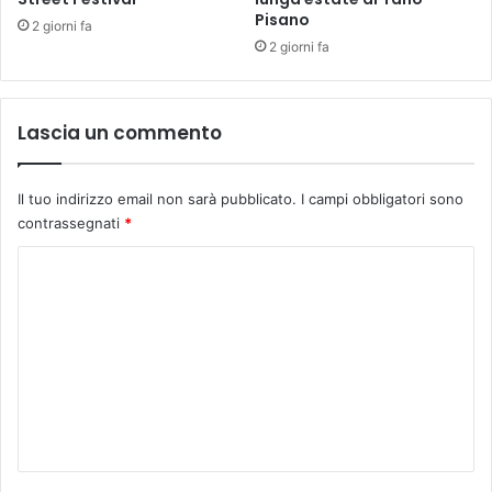
Pisano
a
n
2 giorni fa
.
z
2 giorni fa
i
o
n
Lascia un commento
a
l
i
Il tuo indirizzo email non sarà pubblicato.
I campi obbligatori sono
,
contrassegnati
*
l
a
C
d
o
i
a
m
g
m
n
o
e
s
n
i
t
p
r