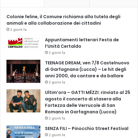
t
i
e
Colonie feline, il Comune richiama alla tutela degli
f
animali e alla collaborazione dei cittadini
f
2 giorni fa
i
Appuntamenti letterari Festa de
c
l’Unità Certaldo
a
2 giorni fa
c
i
TEENAGE DREAM, ven 7/8 Castelnuovo
di Garfagnana (Lucca) – Le hit degli
anni 2000, da cantare e da ballare
2 giorni fa
Ultim’ora – GATTI MÉZZI: rinviato al 25
agosto il concerto di stasera alla
Fortezza delle Verrucole di San
Romano in Garfagnana (Lucca)
2 giorni fa
SENZA FILI – Pinocchio Street Festival
2 giorni fa