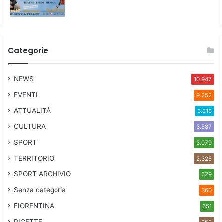
Categorie
NEWS
10.947
EVENTI
9.252
ATTUALITÀ
3.818
CULTURA
3.587
SPORT
3.079
TERRITORIO
2.325
SPORT ARCHIVIO
629
Senza categoria
360
FIORENTINA
651
RICETTE