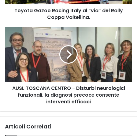
z
Toyota Gazoo Racing Italy al “via” del Rally
o
Coppa Valtellina.
o
R
a
A
c
U
i
S
n
L
g
T
I
O
t
S
a
C
l
A
y
AUSL TOSCANA CENTRO - Disturbi neurologici
N
a
funzionali, la diagnosi precoce consente
A
l
C
interventi efficaci
“
E
v
N
i
T
Articoli Correlati
a
R
”
O