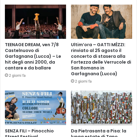
d
-
e
D
l
i
R
s
a
t
l
u
l
r
TEENAGE DREAM, ven 7/8
Ultim’ora – GATTI MÉZZI:
y
b
Castelnuovo di
rinviato al 25 agosto il
C
i
Garfagnana (Lucca) – Le
concerto di stasera alla
o
n
hit degli anni 2000, da
Fortezza delle Verrucole di
p
e
cantare e da ballare
San Romano in
p
u
Garfagnana (Lucca)
2 giorni fa
a
r
2 giorni fa
V
o
a
l
l
o
t
g
e
i
l
c
l
i
i
SENZA FILI – Pinocchio
Da Pietrasanta a Pisa: la
f
Street Festival
lunga estate di Tano
n
u