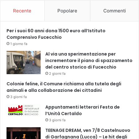
o
m
Recente
Popolare
Commenti
a
n
i
Per i suoi 60 anni dona 1500 euro all’Istituto
g
Comprensivo Fucecchio
i
1 giorno fa
o
v
Al via una sperimentazione per
e
incrementare il piano di spazzamento
d
del centro storico di Fucecchio
ì
2 giorni fa
7
Colonie feline, il Comune richiama alla tutela degli
m
animali e alla collaborazione dei cittadini
a
3 giorni fa
g
g
Appuntamenti letterari Festa de
i
l’Unità Certaldo
o
3 giorni fa
TEENAGE DREAM, ven 7/8 Castelnuovo
di Garfagnana (Lucca) – Le hit degli