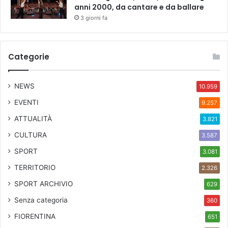
anni 2000, da cantare e da ballare
3 giorni fa
Categorie
NEWS
10.959
EVENTI
9.257
ATTUALITÀ
3.821
CULTURA
3.587
SPORT
3.081
TERRITORIO
2.326
SPORT ARCHIVIO
629
Senza categoria
360
FIORENTINA
651