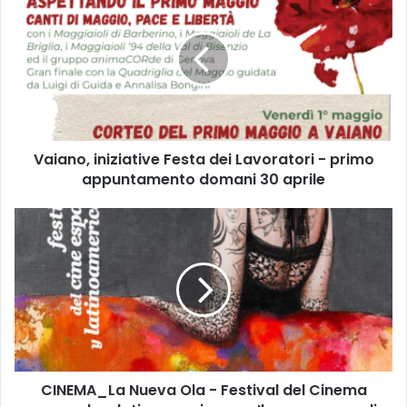
a
i
a
n
o
,
i
n
Vaiano, iniziative Festa dei Lavoratori - primo
i
appuntamento domani 30 aprile
z
i
a
C
t
I
i
N
v
E
e
M
F
A
e
_
s
L
t
a
a
CINEMA_La Nueva Ola - Festival del Cinema
N
d