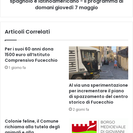
spagnolo e latinoamericano - Il programma di
u
e
e
domani giovedì 7 maggio
i
v
L
a
a
O
Articoli Correlati
v
l
o
a
r
-
Per i suoi 60 anni dona
a
F
1500 euro all’Istituto
t
e
Comprensivo Fucecchio
o
s
1 giorno fa
r
t
i
i
-
v
Al via una sperimentazione
p
a
per incrementare il piano
r
l
di spazzamento del centro
i
d
storico di Fucecchio
m
e
2 giorni fa
o
l
a
C
Colonie feline, il Comune
p
i
richiama alla tutela degli
p
n
animali e alla