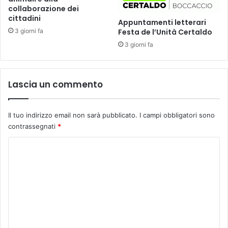
u
e
collaborazione dei
n
cittadini
m
Appuntamenti letterari
t
a
3 giorni fa
Festa de l’Unità Certaldo
a
s
3 giorni fa
m
p
e
a
n
g
t
n
Lascia un commento
o
o
d
l
o
o
Il tuo indirizzo email non sarà pubblicato.
I campi obbligatori sono
m
e
contrassegnati
*
a
l
C
n
a
i
t
o
3
i
m
0
n
a
o
m
p
a
e
r
m
i
n
e