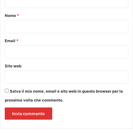
l
r
t
e
i
o
c
Nome
*
a
*
n
o
-
Email
*
I
l
p
r
Sito web
o
g
r
a
Salva il mio nome, email e sito web in questo browser per la
m
prossima volta che commento.
m
a
d
i
d