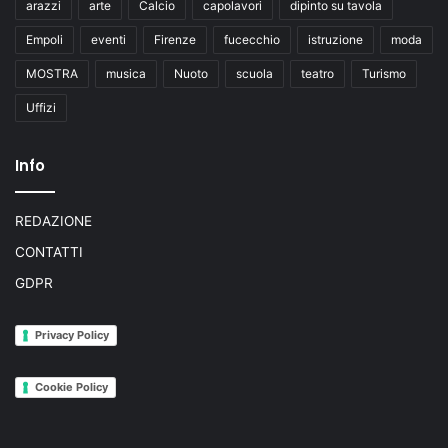
arazzi
arte
Calcio
capolavori
dipinto su tavola
Empoli
eventi
Firenze
fucecchio
istruzione
moda
MOSTRA
musica
Nuoto
scuola
teatro
Turismo
Uffizi
Info
REDAZIONE
CONTATTI
GDPR
Privacy Policy
Cookie Policy