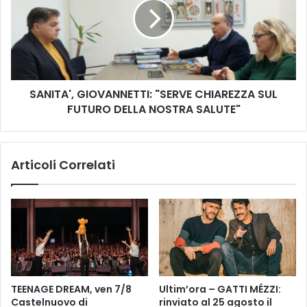
o
I
i
T
l
A
b
'
i
,
l
G
a
SANITA', GIOVANNETTI: "SERVE CHIAREZZA SUL
I
n
FUTURO DELLA NOSTRA SALUTE"
O
c
V
i
A
o
N
Articoli Correlati
p
N
r
E
e
T
v
T
e
I
n
:
t
"
i
S
v
E
TEENAGE DREAM, ven 7/8
Ultim’ora – GATTI MÉZZI:
o
R
Castelnuovo di
rinviato al 25 agosto il
2