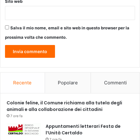
Sito web
d
o
s
u
Salva il mio nome, email e sito web in questo browser per la
i
n
prossima volta che commento.
v
e
s
t
i
m
e
Recente
Popolare
Commenti
n
t
i
Colonie feline, il Comune richiama alla tutela degli
e
animali e alla collaborazione dei cittadini
s
7 ore fa
t
Appuntamenti letterari Festa de
a
l’Unità Certaldo
b
i
7 ore fa