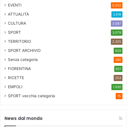
,
EVENTI
9.252
1
ATTUALITÀ
3.818
2
:
CULTURA
3.587
5
SPORT
3.079
8
TERRITORIO
2.325
SPORT ARCHIVIO
629
Senza categoria
360
FIORENTINA
651
RICETTE
253
EMPOLI
1.930
SPORT
vecchia categoria
15
News dal mondo