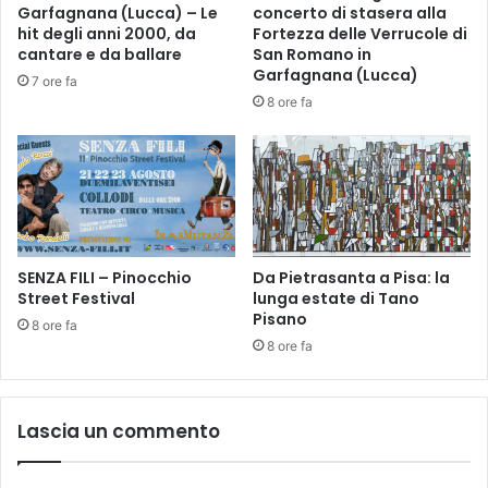
V
Garfagnana (Lucca) – Le
concerto di stasera alla
0
E
hit degli anni 2000, da
Fortezza delle Verrucole di
2
C
cantare e da ballare
San Romano in
4
H
Garfagnana (Lucca)
7 ore fa
-
I
8 ore fa
2
A
0
R
2
E
6
Z
:
Z
C
A
e
S
r
SENZA FILI – Pinocchio
Da Pietrasanta a Pisa: la
U
t
Street Festival
lunga estate di Tano
L
Pisano
a
F
8 ore fa
l
U
8 ore fa
d
T
o
U
c
R
Lascia un commento
h
O
i
D
u
E