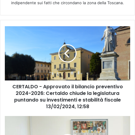
indipendente sui fatti che circondano la zona della Toscana.
C
E
R
T
A
L
D
O
-
CERTALDO - Approvato il bilancio preventivo
A
2024-2026: Certaldo chiude la legislatura
p
p
puntando su investimenti e stabilità fiscale
r
13/02/2024, 12:58
o
v
S
a
A
t
N