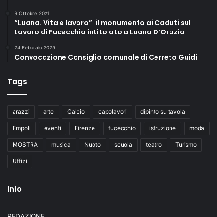
9 Ottobre 2021
“Luana. Vita e lavoro”: il monumento ai Caduti sul
Lavoro di Fucecchio intitolato a Luana D’Orazio
24 Febbraio 2025
Convocazione Consiglio comunale di Cerreto Guidi
Tags
arazzi
arte
Calcio
capolavori
dipinto su tavola
Empoli
eventi
Firenze
fucecchio
istruzione
moda
MOSTRA
musica
Nuoto
scuola
teatro
Turismo
Uffizi
Info
REDAZIONE