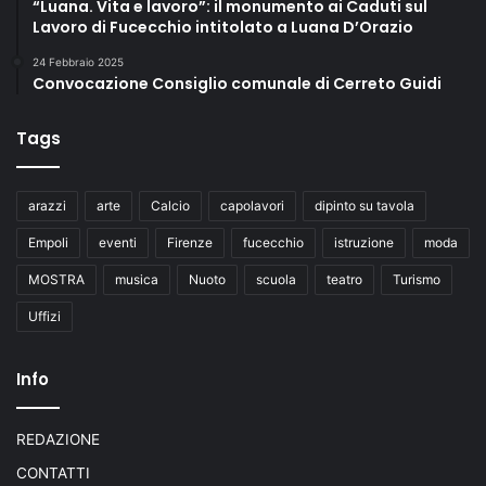
“Luana. Vita e lavoro”: il monumento ai Caduti sul
o
Lavoro di Fucecchio intitolato a Luana D’Orazio
v
e
24 Febbraio 2025
m
Convocazione Consiglio comunale di Cerreto Guidi
b
r
Tags
e
o
r
arazzi
arte
Calcio
capolavori
dipinto su tavola
e
2
Empoli
eventi
Firenze
fucecchio
istruzione
moda
1
MOSTRA
musica
Nuoto
scuola
teatro
Turismo
.
0
Uffizi
0
Info
REDAZIONE
CONTATTI