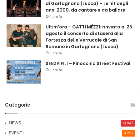
d
di Garfagnana (Lucca) – Le hit degli
i
anni 2000, da cantare e da ballare
F
4 ore fa
i
Ultim’ora – GATTI MÉZZI: rinviato al 25
r
agosto il concerto di stasera alla
e
Fortezza delle Verrucole di San
n
Romano in Garfagnana (Lucca)
z
5 ore fa
e
/
SENZA FILI – Pinocchio Street Festival
/
6 ore fa
L
o
s
p
e
Categorie
t
t
a
NEWS
10.947
c
EVENTI
o
9.252
l