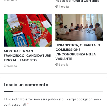
4 ore fa
Festa de l’Unità Certaldo
l
e
a
t
4 ore fa
C
t
a
e
l
r
v
e
a
a
n
B
a
e
URBANISTICA, CHIARITA IN
:
r
COMMISSIONE
MOSTRA PER SAN
d
n
L’INCONGRUENZA NELLA
FRANCESCO, CANDIDATURE
o
i
VARIANTE
FINO AL 31 AGOSTO
m
n
6 ore fa
e
6 ore fa
i
n
”
i
d
c
e
Lascia un commento
a
l
1
T
6
e
Il tuo indirizzo email non sarà pubblicato.
I campi obbligatori sono
n
a
contrassegnati
*
o
t