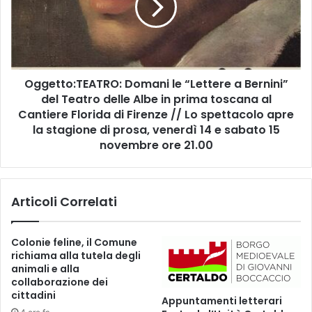
r
t
p
t
i
o
r
:
a
T
m
Oggetto:TEATRO: Domani le “Lettere a Bernini”
E
p
del Teatro delle Albe in prima toscana al
A
i
T
Cantiere Florida di Firenze // Lo spettacolo apre
c
R
la stagione di prosa, venerdì 14 e sabato 15
o
O
novembre ore 21.00
n
:
i
D
l
o
T
Articoli Correlati
m
r
a
a
n
Colonie feline, il Comune
i
i
richiama alla tutela degli
l
l
animali e alla
d
e
collaborazione dei
e
“
cittadini
Appuntamenti letterari
l
L