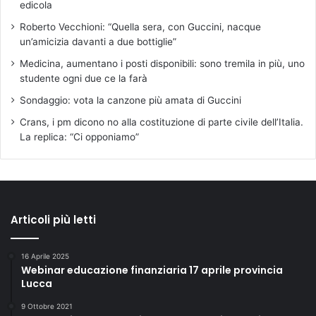
edicola
a
,
Roberto Vecchioni: “Quella sera, con Guccini, nacque
v
un’amicizia davanti a due bottiglie”
e
Medicina, aumentano i posti disponibili: sono tremila in più, uno
n
studente ogni due ce la farà
e
r
Sondaggio: vota la canzone più amata di Guccini
d
Crans, i pm dicono no alla costituzione di parte civile dell’Italia.
ì
La replica: “Ci opponiamo”
1
4
e
s
a
b
Articoli più letti
a
t
16 Aprile 2025
o
Webinar educazione finanziaria 17 aprile provincia
1
Lucca
5
n
9 Ottobre 2021