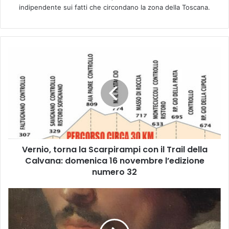
indipendente sui fatti che circondano la zona della Toscana.
V
e
r
n
i
o
,
t
o
Vernio, torna la Scarpirampi con il Trail della
r
Calvana: domenica 16 novembre l’edizione
n
a
numero 32
l
a
O
S
g
c
g
a
e