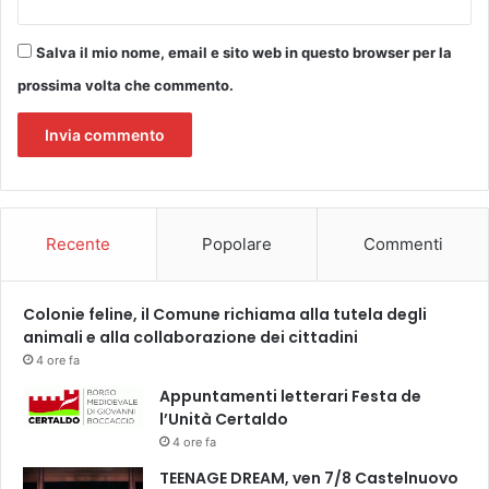
o
c
3
a
Salva il mio nome, email e sito web in questo browser per la
2
n
a
prossima volta che commento.
a
l
C
a
n
t
Recente
Popolare
Commenti
i
e
r
Colonie feline, il Comune richiama alla tutela degli
e
animali e alla collaborazione dei cittadini
F
l
4 ore fa
o
Appuntamenti letterari Festa de
r
l’Unità Certaldo
i
4 ore fa
d
a
TEENAGE DREAM, ven 7/8 Castelnuovo