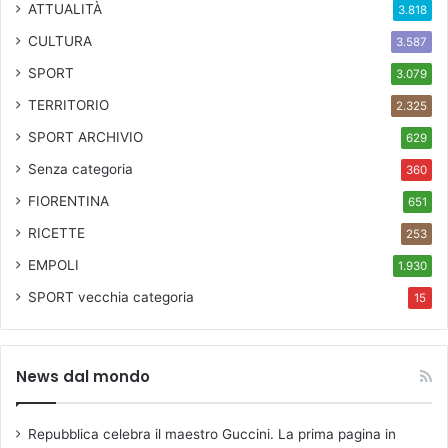
ATTUALITÀ
3.818
o
CULTURA
a
3.587
p
SPORT
3.079
r
e
TERRITORIO
2.325
l
SPORT ARCHIVIO
629
a
s
Senza categoria
360
t
FIORENTINA
651
a
g
RICETTE
253
i
EMPOLI
1.930
o
n
SPORT
vecchia categoria
15
e
d
i
News dal mondo
p
r
o
Repubblica celebra il maestro Guccini. La prima pagina in
s