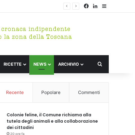
Facebook
LinkedIn
Barra lateral
Cerca per
RICETTE
NEWS
ARCHIVIO
Recente
Popolare
Commenti
Colonie feline, il Comune richiama alla
tutela degli animali e alla collaborazione
dei cittadini
20 ore fa