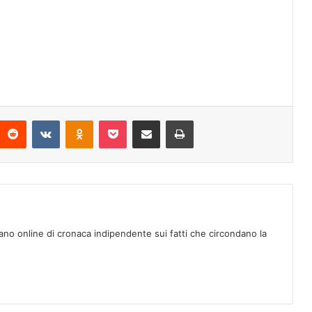
Reddit
VKontakte
Odnoklassniki
Pocket
Condividi via mail
Stampa
ano online di cronaca indipendente sui fatti che circondano la