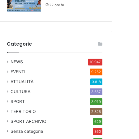
22 ore fa
Categorie
NEWS
10.947
EVENTI
9.252
ATTUALITÀ
3.818
CULTURA
3.587
SPORT
3.079
TERRITORIO
2.325
SPORT ARCHIVIO
629
Senza categoria
360