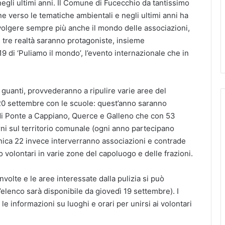
negli ultimi anni. Il Comune di Fucecchio da tantissimo
e verso le tematiche ambientali e negli ultimi anni ha
olgere sempre più anche il mondo delle associazioni,
e tre realtà saranno protagoniste, insieme
9 di ‘Puliamo il mondo’, l’evento internazionale che in
e guanti, provvederanno a ripulire varie aree del
ì 20 settembre con le scuole: quest’anno saranno
 di Ponte a Cappiano, Querce e Galleno che con 53
orni sul territorio comunale (ogni anno partecipano
nica 22 invece interverranno associazioni e contrade
 volontari in varie zone del capoluogo e delle frazioni.
volte e le aree interessate dalla pulizia si può
’elenco sarà disponibile da giovedì 19 settembre). I
e informazioni su luoghi e orari per unirsi ai volontari