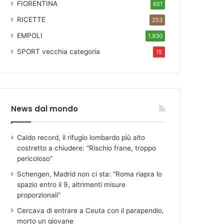
FIORENTINA
651
RICETTE
253
EMPOLI
1.930
SPORT
vecchia categoria
15
News dal mondo
Caldo record, il rifugio lombardo più alto
costretto a chiudere: “Rischio frane, troppo
pericoloso”
Schengen, Madrid non ci sta: “Roma riapra lo
spazio entro il 9, altrimenti misure
proporzionali”
Cercava di entrare a Ceuta con il parapendio,
morto un giovane