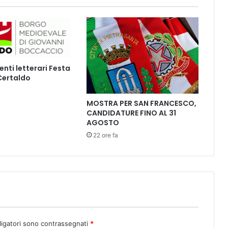
t
i
n
t
o
r
ti letterari Festa
i
 Certaldo
P
o
n
MOSTRA PER SAN FRANCESCO,
CANDIDATURE FINO AL 31
t
AGOSTO
e
d
22 ore fa
e
r
a
ligatori sono contrassegnati
*