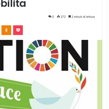
bilita
0
272
2 minuti di lettura
ontakte
Odnoklassniki
Pocket