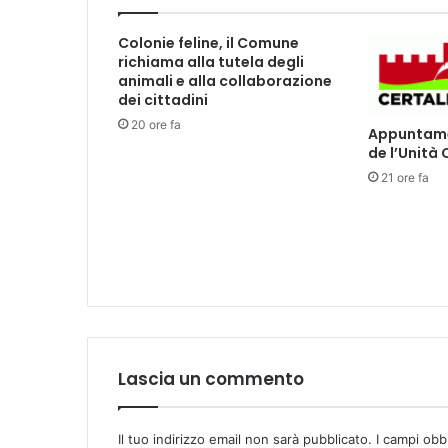
e
n
Colonie feline, il Comune
t
richiama alla tutela degli
i
animali e alla collaborazione
n
dei cittadini
o
20 ore fa
Appuntamen
-
de l’Unità
F
21 ore fa
e
r
n
a
n
d
o
C
o
r
Lascia un commento
t
e
z
Il tuo indirizzo email non sarà pubblicato.
I campi obb