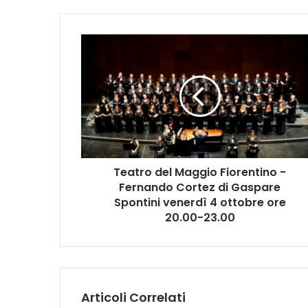
T
e
a
t
r
o
d
e
l
Teatro del Maggio Fiorentino -
M
Fernando Cortez di Gaspare
a
g
Spontini venerdì 4 ottobre ore
g
20.00-23.00
i
o
F
i
o
Articoli Correlati
r