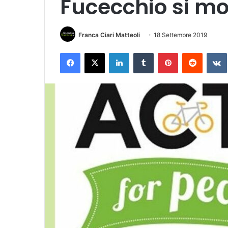
Fucecchio si mo
Franca Ciari Matteoli
18 Settembre 2019
Facebook
X
LinkedIn
Tumblr
Pinterest
Reddit
VK