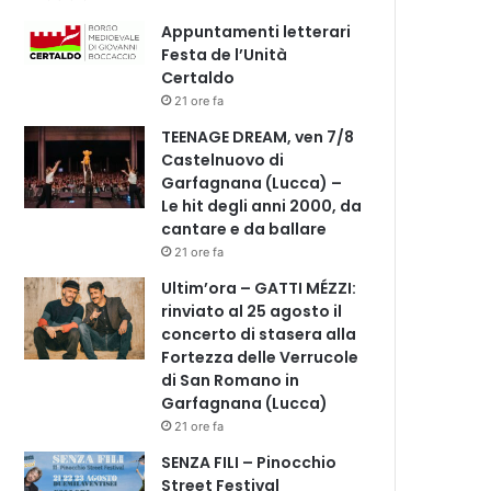
Appuntamenti letterari
Festa de l’Unità
Certaldo
21 ore fa
TEENAGE DREAM, ven 7/8
Castelnuovo di
Garfagnana (Lucca) –
Le hit degli anni 2000, da
cantare e da ballare
21 ore fa
Ultim’ora – GATTI MÉZZI:
rinviato al 25 agosto il
concerto di stasera alla
Fortezza delle Verrucole
di San Romano in
Garfagnana (Lucca)
21 ore fa
SENZA FILI – Pinocchio
Street Festival