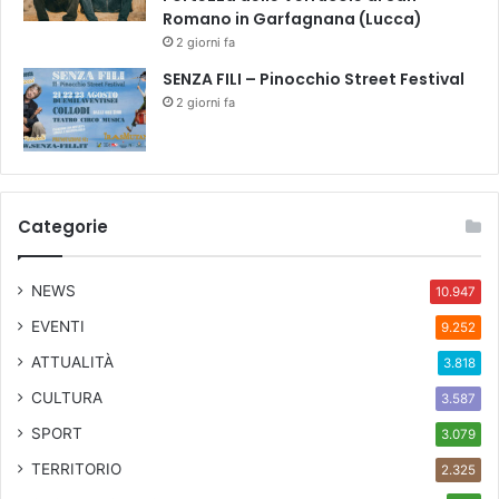
Romano in Garfagnana (Lucca)
2 giorni fa
SENZA FILI – Pinocchio Street Festival
2 giorni fa
Categorie
NEWS
10.947
EVENTI
9.252
ATTUALITÀ
3.818
CULTURA
3.587
SPORT
3.079
TERRITORIO
2.325