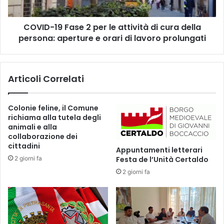
r
9
o
F
s
COVID-19 Fase 2 per le attività di cura della
a
e
persona: aperture e orari di lavoro prolungati
s
g
e
u
2
o
p
Articoli Correlati
n
e
o
r
g
l
Colonie feline, il Comune
l
e
richiama alla tutela degli
i
a
animali e alla
a
t
collaborazione dei
p
t
cittadini
Appuntamenti letterari
p
i
2 giorni fa
Festa de l’Unità Certaldo
u
v
2 giorni fa
n
i
t
t
a
à
m
d
e
i