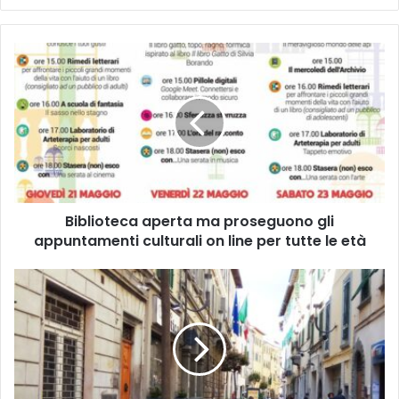
B
i
b
l
i
o
t
e
c
Biblioteca aperta ma proseguono gli
a
appuntamenti culturali on line per tutte le età
a
p
e
C
r
O
t
V
a
I
m
D
a
-
p
1