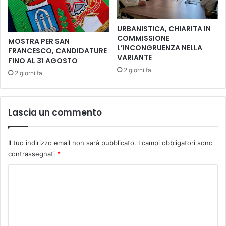
n
c
t
u
i
r
URBANISTICA, CHIARITA IN
c
a
COMMISSIONE
MOSTRA PER SAN
u
d
L’INCONGRUENZA NELLA
FRANCESCO, CANDIDATURE
l
e
VARIANTE
FINO AL 31 AGOSTO
t
l
2 giorni fa
2 giorni fa
u
l
r
a
a
p
l
e
Lascia un commento
i
r
o
s
n
o
Il tuo indirizzo email non sarà pubblicato.
I campi obbligatori sono
l
n
contrassegnati
*
i
a
n
:
C
e
a
o
p
p
e
m
e
r
r
m
t
t