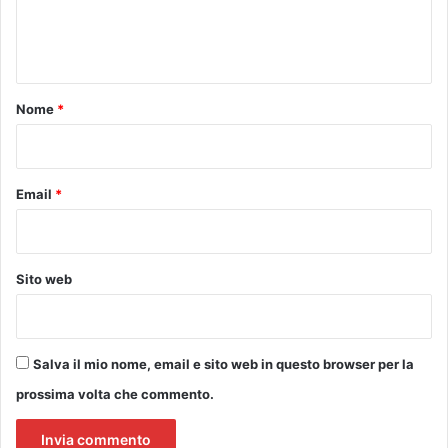
e
u
u
t
r
n
t
e
t
e
e
l
o
o
Nome
*
e
r
*
e
a
t
r
à
i
Email
*
d
i
l
a
Sito web
v
o
r
o
Salva il mio nome, email e sito web in questo browser per la
p
prossima volta che commento.
r
o
l