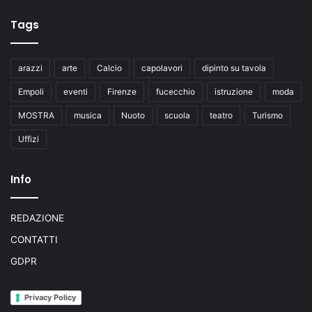
Tags
arazzi
arte
Calcio
capolavori
dipinto su tavola
Empoli
eventi
Firenze
fucecchio
istruzione
moda
MOSTRA
musica
Nuoto
scuola
teatro
Turismo
Uffizi
Info
REDAZIONE
CONTATTI
GDPR
Privacy Policy