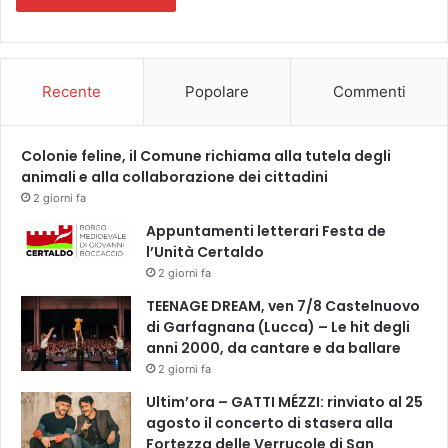
u
n
g
a
Recente
Popolare
Commenti
t
i
Colonie feline, il Comune richiama alla tutela degli
animali e alla collaborazione dei cittadini
2 giorni fa
Appuntamenti letterari Festa de
l’Unità Certaldo
2 giorni fa
TEENAGE DREAM, ven 7/8 Castelnuovo
di Garfagnana (Lucca) – Le hit degli
anni 2000, da cantare e da ballare
2 giorni fa
Ultim’ora – GATTI MÉZZI: rinviato al 25
agosto il concerto di stasera alla
Fortezza delle Verrucole di San