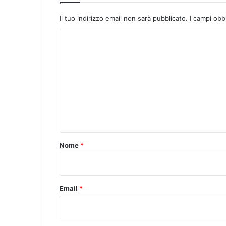
t
o
Il tuo indirizzo email non sarà pubblicato.
I campi obb
M
C
u
z
o
z
m
i
m
e
n
t
o
Nome
*
*
Email
*