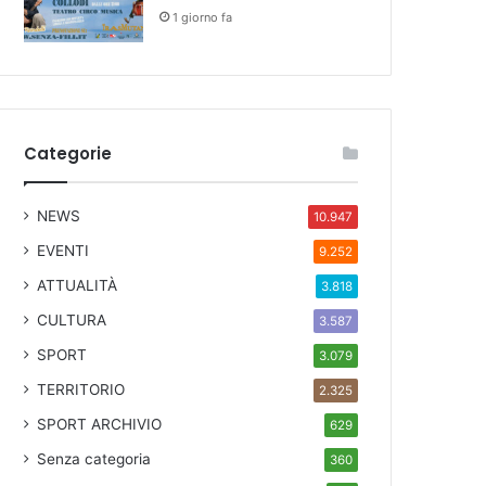
1 giorno fa
Categorie
NEWS
10.947
EVENTI
9.252
ATTUALITÀ
3.818
CULTURA
3.587
SPORT
3.079
TERRITORIO
2.325
SPORT ARCHIVIO
629
Senza categoria
360