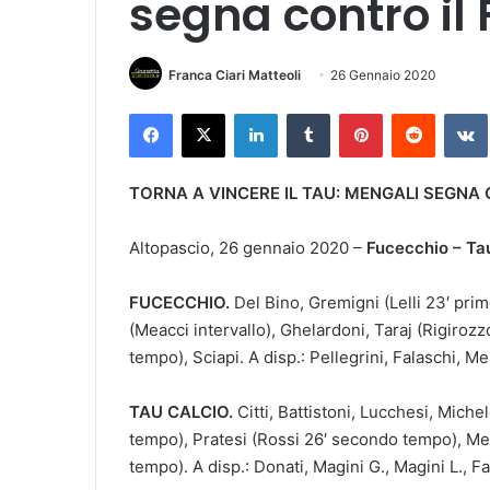
segna contro il
Franca Ciari Matteoli
26 Gennaio 2020
Facebook
X
LinkedIn
Tumblr
Pinterest
Reddit
VK
TORNA A VINCERE IL TAU: MENGALI SEGNA
Altopascio, 26 gennaio 2020 –
Fucecchio – Tau
FUCECCHIO.
Del Bino, Gremigni (Lelli 23′ prim
(Meacci intervallo), Ghelardoni, Taraj (Rigiroz
tempo), Sciapi. A disp.: Pellegrini, Falaschi, M
TAU CALCIO.
Citti, Battistoni, Lucchesi, Miche
tempo), Pratesi (Rossi 26′ secondo tempo), Me
tempo). A disp.: Donati, Magini G., Magini L., Fa