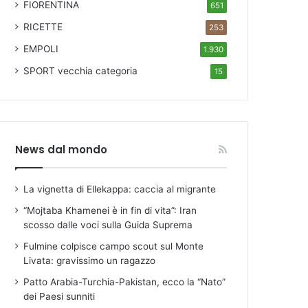
FIORENTINA
651
RICETTE
253
EMPOLI
1.930
SPORT
vecchia categoria
15
News dal mondo
La vignetta di Ellekappa: caccia al migrante
“Mojtaba Khamenei è in fin di vita”: Iran
scosso dalle voci sulla Guida Suprema
Fulmine colpisce campo scout sul Monte
Livata: gravissimo un ragazzo
Patto Arabia-Turchia-Pakistan, ecco la “Nato”
dei Paesi sunniti