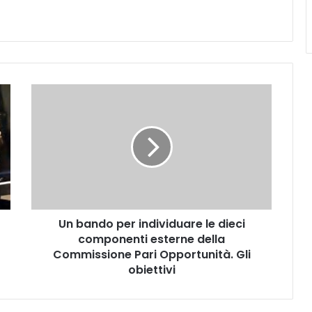
U
n
b
a
n
d
o
p
e
Un bando per individuare le dieci
r
componenti esterne della
i
n
Commissione Pari Opportunità. Gli
d
obiettivi
i
v
i