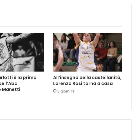
d
u
a
r
e
l
e
d
i
e
c
rlotti è la prima
All’insegna della castellanità,
i
dell’Abc
Lorenzo Rosi torna a casa
c
o Manetti
o
3 giorni fa
m
p
o
n
e
n
t