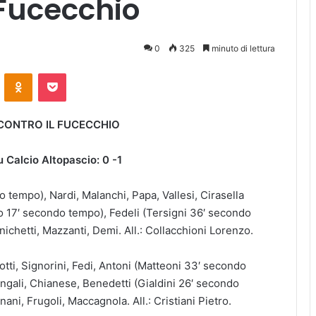
 Fucecchio
0
325
minuto di lettura
ontakte
Odnoklassniki
Pocket
 CONTRO IL FUCECCHIO
 Calcio Altopascio: 0 -1
o tempo), Nardi, Malanchi, Papa, Vallesi, Cirasella
zo 17′ secondo tempo), Fedeli (Tersigni 36′ secondo
enichetti, Mazzanti, Demi. All.: Collacchioni Lorenzo.
lotti, Signorini, Fedi, Antoni (Matteoni 33′ secondo
ngali, Chianese, Benedetti (Gialdini 26′ secondo
nani, Frugoli, Maccagnola. All.: Cristiani Pietro.