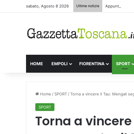
sabato, Agosto 8 2026
Ultime notizie
Appuntamenti le
HOME
EMPOLI
FIORENTINA
SPORT
Home
/
SPORT
/
Torna a vincere il Tau: Mengali se
SPORT
Torna a vincere 