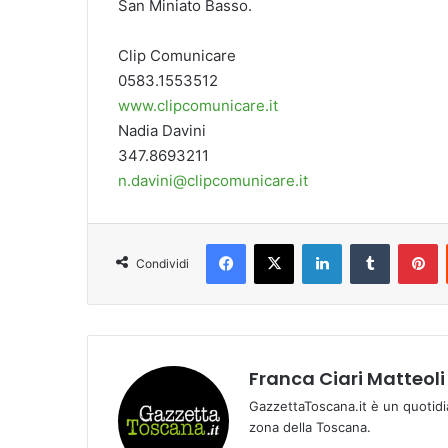
San Miniato Basso.
Clip Comunicare
0583.1553512
www.clipcomunicare.it
Nadia Davini
347.8693211
n.davini@clipcomunicare.it
Facebook
X
LinkedIn
Tumblr
Pinterest
Condividi
Franca Ciari Matteoli
GazzettaToscana.it è un quotidi
zona della Toscana.