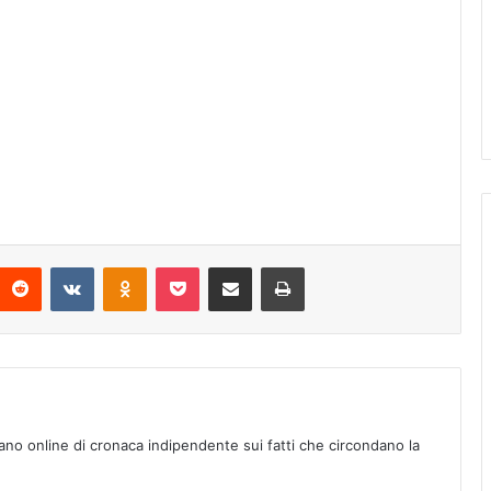
Reddit
VKontakte
Odnoklassniki
Pocket
Condividi via mail
Stampa
ano online di cronaca indipendente sui fatti che circondano la