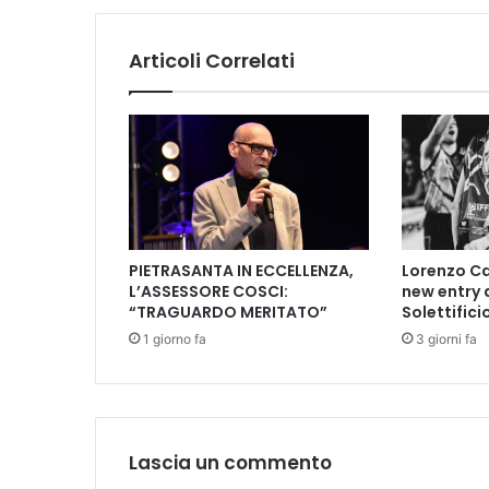
C
a
Articoli Correlati
l
c
i
o
:
e
s
o
n
PIETRASANTA IN ECCELLENZA,
Lorenzo Ca
e
L’ASSESSORE COSCI:
new entry 
r
“TRAGUARDO MERITATO”
Solettifici
a
1 giorno fa
3 giorni fa
t
o
R
o
b
e
Lascia un commento
r