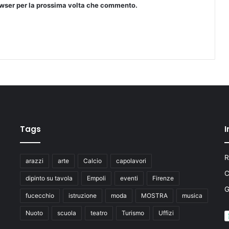
o
rowser per la prossima volta che commento.
n
e
P
a
r
i
O
p
p
o
r
Tags
I
t
u
n
R
arazzi
arte
Calcio
capolavori
i
C
t
dipinto su tavola
Empoli
eventi
Firenze
à
.
fucecchio
istruzione
moda
MOSTRA
musica
G
Nuoto
scuola
teatro
Turismo
Uffizi
l
i