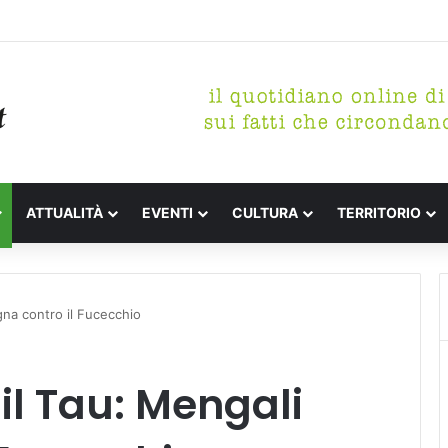
tterari Festa de l’Unità Certaldo
ATTUALITÀ
EVENTI
CULTURA
TERRITORIO
gna contro il Fucecchio
il Tau: Mengali