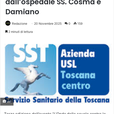
dall’ospedale SS. Cosma e
Damiano
Redazione
20 Novembre 2025
0
159
2 minuti di lettura
usl
Terza edizione dell’evento “L’Onda delle scuole contro la