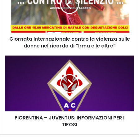
n
a
t
a
I
Giornata Internazionale contro la violenza sulle
n
donne nel ricordo di “Irma e le altre”
t
e
r
F
n
I
a
O
z
R
i
E
o
N
n
T
a
I
l
N
e
FIORENTINA – JUVENTUS: INFORMAZIONI PER I
A
c
TIFOSI
–
o
J
n
U