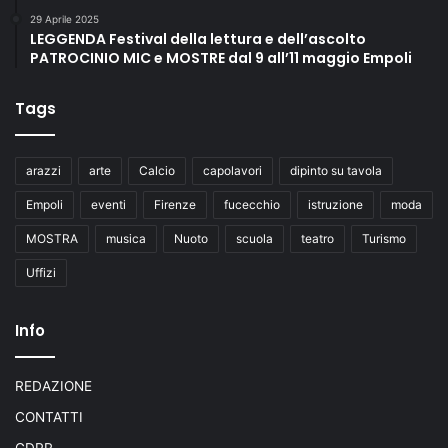
29 Aprile 2025
LEGGENDA Festival della lettura e dell’ascolto
PATROCINIO MIC e MOSTRE dal 9 all’11 maggio Empoli
Tags
arazzi
arte
Calcio
capolavori
dipinto su tavola
Empoli
eventi
Firenze
fucecchio
istruzione
moda
MOSTRA
musica
Nuoto
scuola
teatro
Turismo
Uffizi
Info
REDAZIONE
CONTATTI