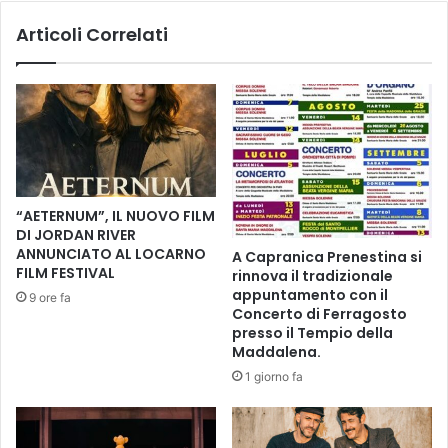
t
V
Articoli Correlati
r
E
o
N
l
T
a
U
v
S
i
:
o
I
l
N
e
F
“AETERNUM”, IL NUOVO FILM
n
O
DI JORDAN RIVER
z
R
ANNUNCIATO AL LOCARNO
A Capranica Prenestina si
a
M
FILM FESTIVAL
rinnova il tradizionale
s
A
appuntamento con il
9 ore fa
u
Z
Concerto di Ferragosto
l
I
presso il Tempio della
l
O
Maddalena.
e
N
1 giorno fa
d
I
o
P
n
E