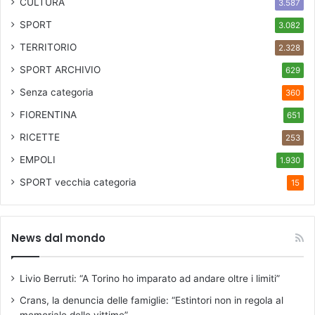
CULTURA
3.587
SPORT
3.082
TERRITORIO
2.328
SPORT ARCHIVIO
629
Senza categoria
360
FIORENTINA
651
RICETTE
253
EMPOLI
1.930
SPORT
vecchia categoria
15
News dal mondo
Livio Berruti: “A Torino ho imparato ad andare oltre i limiti”
Crans, la denuncia delle famiglie: “Estintori non in regola al