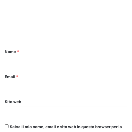
a
m
l
m
t
e
r
e
n
”
t
o
Nome
*
*
Email
*
Sito web
Salva il mio nome, email e sito web in questo browser per la