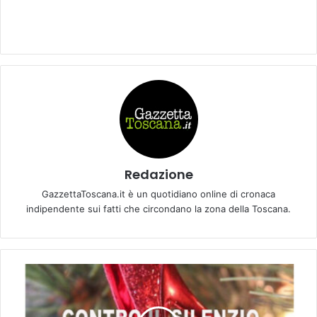
Redazione
GazzettaToscana.it è un quotidiano online di cronaca
indipendente sui fatti che circondano la zona della Toscana.
G
i
o
r