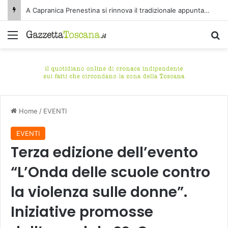
A Capranica Prenestina si rinnova il tradizionale appuntamento con il Concerto di Ferragosto presso il Tempio della Maddalena.
Menu
C
Home
/
EVENTI
EVENTI
Terza edizione dell’evento
“L’Onda delle scuole contro
la violenza sulle donne”.
Iniziative promosse