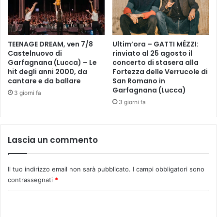
n
R
e
I
n
T
e
I
l
TEENAGE DREAM, ven 7/8
Ultim’ora – GATTI MÉZZI:
F
Castelnuovo di
rinviato al 25 agosto il
r
O
Garfagnana (Lucca) – Le
concerto di stasera alla
i
S
hit degli anni 2000, da
Fortezza delle Verrucole di
c
I
cantare e da ballare
San Romano in
o
Garfagnana (Lucca)
3 giorni fa
r
3 giorni fa
d
o
d
i
Lascia un commento
“
I
r
Il tuo indirizzo email non sarà pubblicato.
I campi obbligatori sono
m
contrassegnati
*
a
e
C
l
o
e