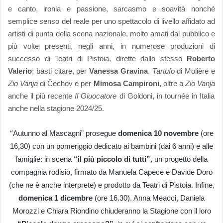
e canto, ironia e passione, sarcasmo e soavità nonché
semplice senso del reale per uno
spettacolo di livello affidato ad
artisti di punta della scena nazionale, molto amati dal pubblico e
più volte presenti, negli anni, in numerose produzioni di
successo di Teatri di Pistoia, dirette dallo stesso
Roberto
Valerio
; basti citare, per
Vanessa Gravina
,
Tartufo
di Molière e
Zio Vanja
di
Č
echov e per
Mimosa Campironi,
oltre a
Zio Vanja
anche il più recente
Il Giuocatore
di Goldoni, in tournée in Italia
anche nella stagione 2024/25.
“
Autunno al Mascagni” prosegue
domenica 10 novembre
(ore
16,30) con un pomeriggio dedicato ai bambini (dai 6 anni) e alle
famiglie: in scena
“il più piccolo di tutti”
, un progetto della
compagnia rodisio, firmato da Manuela Capece e Davide Doro
(che ne è anche interprete) e prodotto da Teatri di Pistoia. Infine,
domenica 1 dicembre
(ore 16.30). Anna Meacci, Daniela
Morozzi e Chiara Riondino chiuderanno la Stagione con il loro