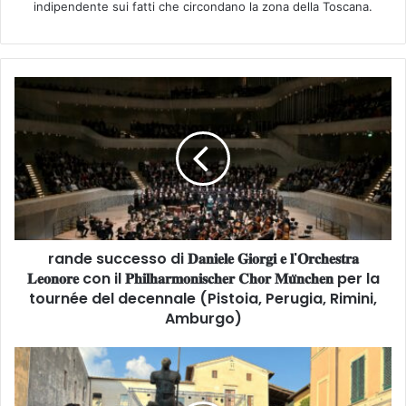
indipendente sui fatti che circondano la zona della Toscana.
r
a
n
d
e
s
u
c
c
rande successo di 𝐃𝐚𝐧𝐢𝐞𝐥𝐞 𝐆𝐢𝐨𝐫𝐠𝐢 𝐞 𝐥'𝐎𝐫𝐜𝐡𝐞𝐬𝐭𝐫𝐚
e
𝐋𝐞𝐨𝐧𝐨𝐫𝐞 con il 𝐏𝐡𝐢𝐥𝐡𝐚𝐫𝐦𝐨𝐧𝐢𝐬𝐜𝐡𝐞𝐫 𝐂𝐡𝐨𝐫 𝐌𝐮̈𝐧𝐜𝐡𝐞𝐧 per la
s
s
tournée del decennale (Pistoia, Perugia, Rimini,
o
Amburgo)
d
i
P
𝐃
I
𝐚
E