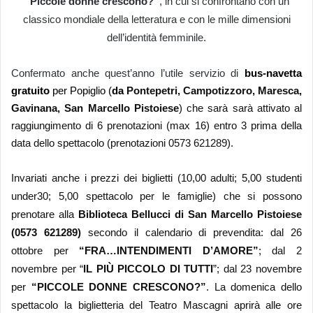
“Piccole donne crescono?”
, in cui si confrontano con un
classico mondiale della letteratura
e con le mille dimensioni
dell’identità femminile.
Confermato anche quest’anno l’utile servizio di
bus-navetta
gratuito
per Popiglio
(
da
Pontepetri, Campotizzoro, Maresca,
Gavinana, San Marcello Pistoiese
) che sarà sarà
attivato al
raggiungimento di 6 prenotazioni (max 16) entro 3 prima della
data dello spettacolo (prenotazioni 0573 621289).
Invariati anche i prezzi dei biglietti (10,00 adulti; 5,00 studenti
under30; 5,00 spettacolo per le famiglie) che si
possono
prenotare
alla
Biblioteca Bellucci di San Marcello Pistoiese
(0573 621289)
secondo il calendario di prevendita: dal 26
ottobre per
“FRA…INTENDIMENTI D’AMORE”
; dal 2
novembre per “
IL PI
Ù
PICCOLO DI TUTTI
”; dal 23 novembre
per
“PICCOLE DONNE CRESCONO?”
. La domenica dello
spettacolo la biglietteria del Teatro Mascagni aprirà alle ore