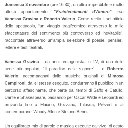
domenica 3 novembre
(ore 16,30), un altro imperdibile e molto
atteso appuntamento:
“Fraintendimenti d’Amore”
con
Vanessa Gravina e Roberto Valerio
. Come recita il sottotitolo
dello spettacolo, “un viaggio tragi/comico attraverso le mille
sfaccettature del sentimento più controverso ed inevitabile”,
raccontate attraverso un’ampia selezione di poesie, pensieri,
lettere e testi teatrali.
Vanessa Gravina
–
da anni protagonista, in TV, di una delle
serie più popolari, “Il paradiso delle signore” – e
Roberto
Valerio
, accompagnati dalle musiche originali di
Mimosa
Campironi,
da lei stessa eseguite, condurranno il pubblico in un
percorso affascinante, che parte dai tempi di Saffo e Catullo,
Dante e Shakespeare, passando per Oscar Wilde e Leopardi ed
arrivando fino a Flaiano, Gozzano, Trilussa, Prévert e ai
contemporanei Woody Allen e Stefano Benni.
Un equilibrato mix di parole e musica eseguite dal vivo, di gesto