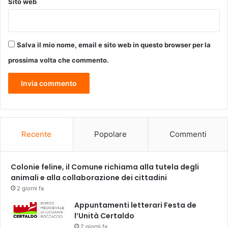
Sito web
r
l
a
t
Salva il mio nome, email e sito web in questo browser per la
o
u
prossima volta che commento.
r
n
é
e
d
e
l
Recente
Popolare
Commenti
d
e
c
Colonie feline, il Comune richiama alla tutela degli
e
animali e alla collaborazione dei cittadini
n
2 giorni fa
n
Appuntamenti letterari Festa de
a
l’Unità Certaldo
l
e
2 giorni fa