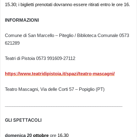
15.30; i biglietti prenotati dovranno essere ritirati entro le ore 16.
INFORMAZIONI
Comune di San Marcello – Piteglio / Biblioteca Comunale 0573
621289
Teatri di Pistoia 0573 991609-27112
https://www.teatridipistoia.it/spazi/teatro-mascagni/
Teatro Mascagni, Via delle Corti 57 – Popiglio (PT)
________________________________________________
GLI SPETTACOLI
d
omenica
2
0
ottobre
ore
16.30