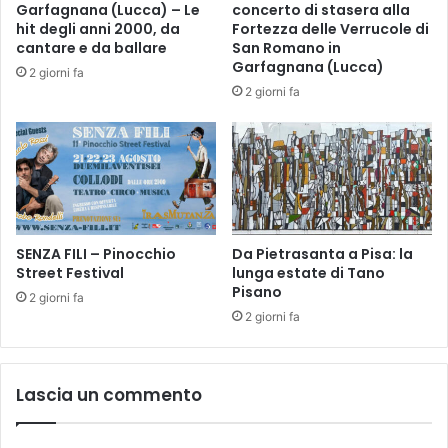
G
Garfagnana (Lucca) – Le
concerto di stasera alla
𝐚
G
hit degli anni 2000, da
Fortezza delle Verrucole di
𝐋
I
cantare e da ballare
San Romano in
𝐞
A
Garfagnana (Lucca)
2 giorni fa
𝐨
T
2 giorni fa
𝐧
A
𝐨
P
𝐫
E
𝐞
R
c
I
o
P
n
I
i
SENZA FILI – Pinocchio
Da Pietrasanta a Pisa: la
Ù
l
Street Festival
lunga estate di Tano
P
Pisano
𝐏
I
2 giorni fa
𝐡
C
2 giorni fa
𝐢
C
𝐥
O
𝐡
L
Lascia un commento
𝐚
I
𝐫
N
𝐦
E