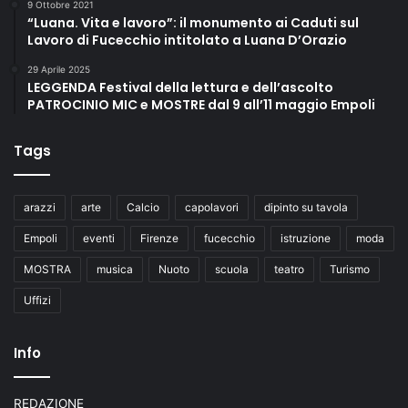
9 Ottobre 2021
“Luana. Vita e lavoro”: il monumento ai Caduti sul
Lavoro di Fucecchio intitolato a Luana D’Orazio
29 Aprile 2025
LEGGENDA Festival della lettura e dell’ascolto
PATROCINIO MIC e MOSTRE dal 9 all’11 maggio Empoli
Tags
arazzi
arte
Calcio
capolavori
dipinto su tavola
Empoli
eventi
Firenze
fucecchio
istruzione
moda
MOSTRA
musica
Nuoto
scuola
teatro
Turismo
Uffizi
Info
REDAZIONE