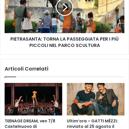
𝐧
T
𝐢
R
𝐞
A
𝐥
S
𝐞
A
𝐆
N
𝐢
PIETRASANTA: TORNA LA PASSEGGIATA PER I PIÙ
T
𝐨
PICCOLI NEL PARCO SCULTURA
A
𝐫
:
𝐠
T
𝐢
O
Articoli Correlati
𝐞
R
𝐥
N
'
A
𝐎
L
𝐫
A
𝐜
P
𝐡
A
𝐞
S
𝐬
S
TEENAGE DREAM, ven 7/8
Ultim’ora – GATTI MÉZZI:
𝐭
E
Castelnuovo di
rinviato al 25 agosto il
𝐫