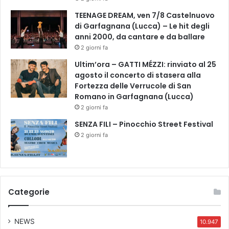
(
TEENAGE DREAM, ven 7/8 Castelnuovo
P
di Garfagnana (Lucca) – Le hit degli
i
anni 2000, da cantare e da ballare
s
2 giorni fa
t
o
Ultim’ora – GATTI MÉZZI: rinviato al 25
i
agosto il concerto di stasera alla
a
Fortezza delle Verrucole di San
,
Romano in Garfagnana (Lucca)
P
2 giorni fa
e
SENZA FILI – Pinocchio Street Festival
r
2 giorni fa
u
g
i
a
,
Categorie
R
i
m
NEWS
10.947
i