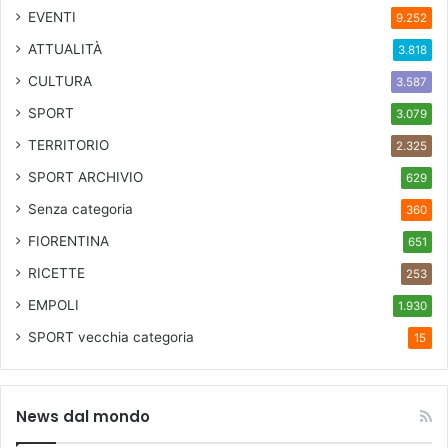
n
EVENTI
9.252
i
ATTUALITÀ
3.818
,
A
CULTURA
3.587
m
SPORT
3.079
b
u
TERRITORIO
2.325
r
SPORT ARCHIVIO
629
g
o
Senza categoria
360
)
FIORENTINA
651
RICETTE
253
EMPOLI
1.930
SPORT
vecchia categoria
15
News dal mondo