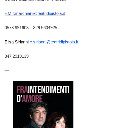
F.M.f.marchiani@teatridipistoia.it
0573 991608 – 329 5604925
Elisa Sirianni
e.sirianni@teatridipistoia.it
347 2919139
—