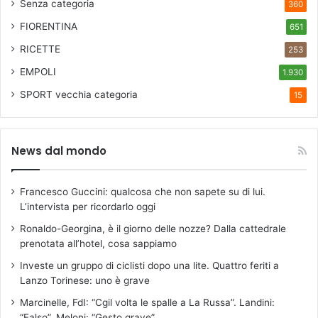
Senza categoria
360
FIORENTINA
651
RICETTE
253
EMPOLI
1.930
SPORT
vecchia categoria
15
News dal mondo
Francesco Guccini: qualcosa che non sapete su di lui.
L’intervista per ricordarlo oggi
Ronaldo-Georgina, è il giorno delle nozze? Dalla cattedrale
prenotata all’hotel, cosa sappiamo
Investe un gruppo di ciclisti dopo una lite. Quattro feriti a
Lanzo Torinese: uno è grave
Marcinelle, FdI: “Cgil volta le spalle a La Russa”. Landini:
“Falso”. Meloni: “Gesto grave”