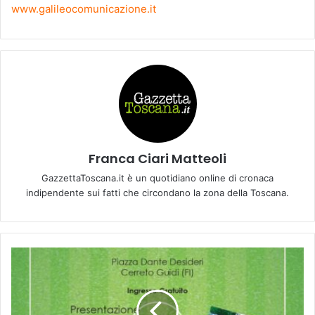
www.galileocomunicazione.it
Franca Ciari Matteoli
GazzettaToscana.it è un quotidiano online di cronaca
indipendente sui fatti che circondano la zona della Toscana.
S
e
r
a
t