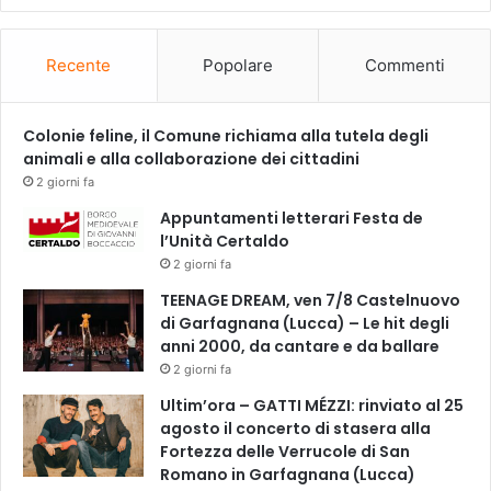
d
o
n
Recente
Popolare
Commenti
a
t
o
Colonie feline, il Comune richiama alla tutela degli
r
animali e alla collaborazione dei cittadini
i
2 giorni fa
d
Appuntamenti letterari Festa de
i
l’Unità Certaldo
p
2 giorni fa
l
a
TEENAGE DREAM, ven 7/8 Castelnuovo
s
di Garfagnana (Lucca) – Le hit degli
m
anni 2000, da cantare e da ballare
a
2 giorni fa
a
Ultim’ora – GATTI MÉZZI: rinviato al 25
u
agosto il concerto di stasera alla
t
Fortezza delle Verrucole di San
o
Romano in Garfagnana (Lucca)
i