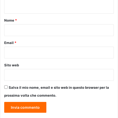
n
g
t
e
t
o
Nome
*
t
*
o
T
s
Email
*
u
n
a
m
Sito web
i
c
o
n
Salva il mio nome, email e sito web in questo browser per la
i
p
prossima volta che commento.
r
i
m
i