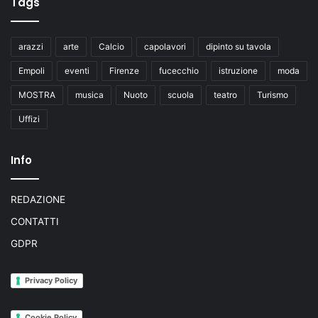
Tags
arazzi
arte
Calcio
capolavori
dipinto su tavola
Empoli
eventi
Firenze
fucecchio
istruzione
moda
MOSTRA
musica
Nuoto
scuola
teatro
Turismo
Uffizi
Info
REDAZIONE
CONTATTI
GDPR
Privacy Policy
Cookie Policy