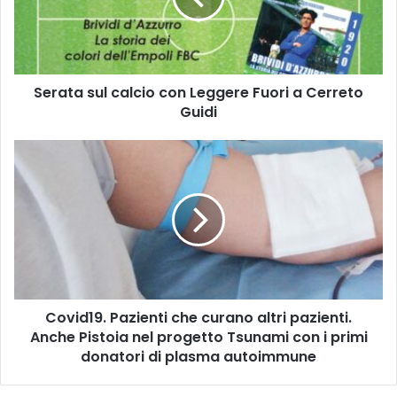
a
s
u
l
Serata sul calcio con Leggere Fuori a Cerreto
c
Guidi
a
l
c
C
i
o
o
v
c
i
o
d
n
1
L
9
e
.
g
P
g
Covid19. Pazienti che curano altri pazienti.
a
e
Anche Pistoia nel progetto Tsunami con i primi
z
r
i
donatori di plasma autoimmune
e
e
F
n