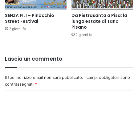
n
t
SENZA FILI – Pinocchio
Da Pietrasanta a Pisa: la
i
Street Festival
lunga estate di Tano
.
Pisano
A
2 giorni fa
n
2 giorni fa
c
h
e
Lascia un commento
P
i
s
Il tuo indirizzo email non sarà pubblicato.
I campi obbligatori sono
t
contrassegnati
*
o
i
C
a
o
n
e
m
l
m
p
r
e
o