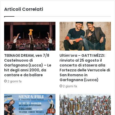
u
t
Articoli Correlati
o
i
r
c
i
h
a
e
C
c
e
u
r
r
r
a
e
n
TEENAGE DREAM, ven 7/8
Ultim’ora – GATTI MÉZZI:
t
o
Castelnuovo di
rinviato al 25 agosto il
o
a
Garfagnana (Lucca) – Le
concerto di stasera alla
G
l
hit degli anni 2000, da
Fortezza delle Verrucole di
u
t
cantare e da ballare
San Romano in
i
r
Garfagnana (Lucca)
2 giorni fa
d
i
2 giorni fa
i
p
a
z
i
e