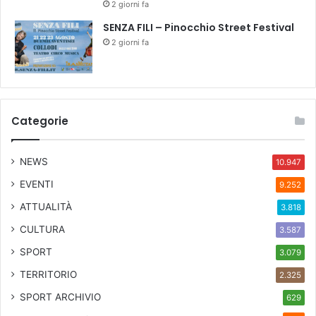
m
2 giorni fa
m
SENZA FILI – Pinocchio Street Festival
u
2 giorni fa
n
e
Categorie
NEWS
10.947
EVENTI
9.252
ATTUALITÀ
3.818
CULTURA
3.587
SPORT
3.079
TERRITORIO
2.325
SPORT ARCHIVIO
629