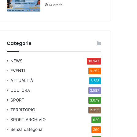
14 ore fa
Categorie
NEWS
10.947
EVENTI
9.252
ATTUALITÀ
3.818
CULTURA
3.587
SPORT
3.079
TERRITORIO
2.325
SPORT ARCHIVIO
629
Senza categoria
360