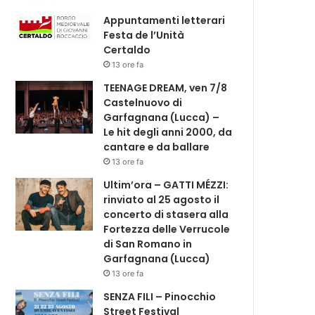
Appuntamenti letterari
Festa de l’Unità
Certaldo
13 ore fa
TEENAGE DREAM, ven 7/8
Castelnuovo di
Garfagnana (Lucca) –
Le hit degli anni 2000, da
cantare e da ballare
13 ore fa
Ultim’ora – GATTI MÉZZI:
rinviato al 25 agosto il
concerto di stasera alla
Fortezza delle Verrucole
di San Romano in
Garfagnana (Lucca)
13 ore fa
SENZA FILI – Pinocchio
Street Festival