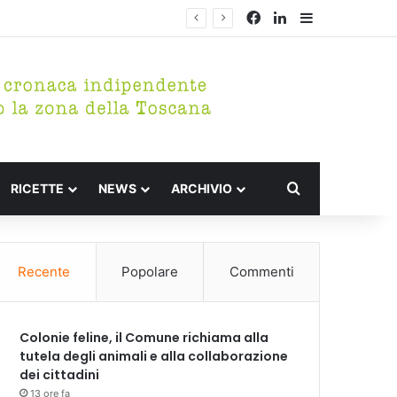
Facebook
LinkedIn
Barra lateral
Cerca per
RICETTE
NEWS
ARCHIVIO
Recente
Popolare
Commenti
Colonie feline, il Comune richiama alla
tutela degli animali e alla collaborazione
dei cittadini
13 ore fa