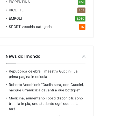
FIORENTINA
651
RICETTE
253
EMPOLI
1.930
SPORT
vecchia categoria
15
News dal mondo
Repubblica celebra il maestro Guccini. La
prima pagina in edicola
Roberto Vecchioni: “Quella sera, con Guccini,
nacque un’amicizia davanti a due bottiglie”
Medicina, aumentano i posti disponibili: sono
tremila in più, uno studente ogni due ce la
farà