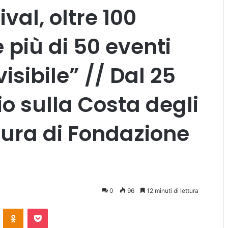
ival, oltre 100
 e più di 50 eventi
visibile” // Dal 25
io sulla Costa degli
 cura di Fondazione
0
96
12 minuti di lettura
ontakte
Odnoklassniki
Pocket