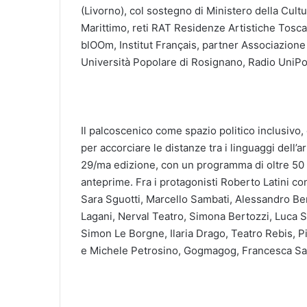
(Livorno), col sostegno di Ministero della Cu
Marittimo, reti RAT Residenze Artistiche Tosc
blOOm, Institut Français, partner Associazione
Università Popolare di Rosignano, Radio UniPo
Il palcoscenico come spazio politico inclusivo,
per accorciare le distanze tra i linguaggi dell’
29/ma edizione, con un programma di oltre 50 az
anteprime. Fra i protagonisti Roberto Latini con
Sara Sguotti, Marcello Sambati, Alessandro Ben
Lagani, Nerval Teatro, Simona Bertozzi, Luca Sc
Simon Le Borgne, Ilaria Drago, Teatro Rebis, 
e Michele Petrosino, Gogmagog, Francesca Sant