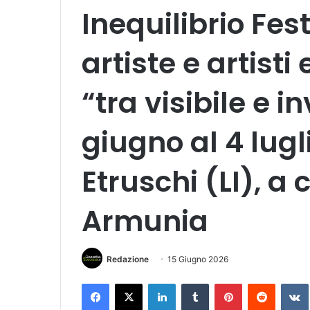
Inequilibrio Fest
artiste e artisti
“tra visibile e in
giugno al 4 lugl
Etruschi (LI), a
Armunia
Redazione
15 Giugno 2026
Facebook
X
LinkedIn
Tumblr
Pinterest
Reddit
VK