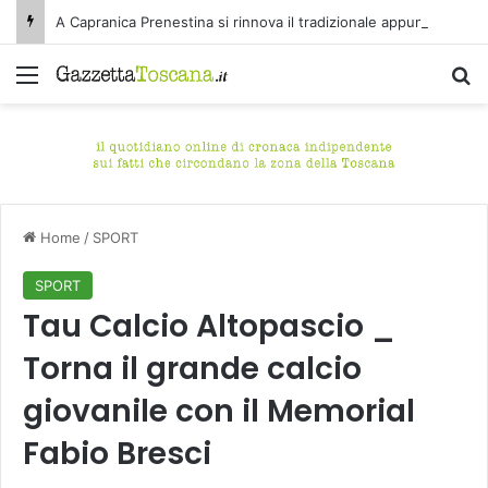
A Capranica Prenestina si rinnova il tradizionale appuntamento con il Concerto di Ferragosto presso il Tempio della Maddalena.
Menu
C
Home
/
SPORT
SPORT
Tau Calcio Altopascio _
Torna il grande calcio
giovanile con il Memorial
Fabio Bresci