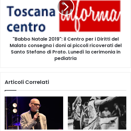
h
b
i
b
e
o
d
N
i
a
C
t
"Babbo Natale 2019": il Centro per i Diritti del
a
a
s
Malato consegna i doni ai piccoli ricoverati del
l
t
e
Santo Stefano di Prato. Lunedì la cerimonia in
e
2
pediatria
l
0
u
1
c
9
Articoli Correlati
c
"
i
:
o
i
c
l
o
C
n
e
s
n
a
t
l
r