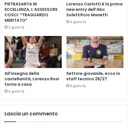
PIETRASANTA IN
Lorenzo Carlotti è la prima
c
o
ECCELLENZA, L’ASSESSORE
new entry dell’Abc
i
p
COSCI: “TRAGUARDO
Solettificio Manetti
c
e
MERITATO”
4 giorni fa
c
r
3 giorni fa
e
i
.
D
i
r
i
t
t
i
All’insegna della
Settore giovanile, ecco lo
d
castellanità, Lorenzo Rosi
staff tecnico 26/27
e
torna a casa
6 giorni fa
l
4 giorni fa
M
a
l
Lascia un commento
a
t
o