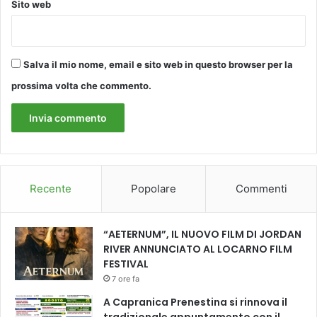
i
Sito web
r
i
c
o
Salva il mio nome, email e sito web in questo browser per la
v
prossima volta che commento.
e
r
a
t
i
d
e
Recente
Popolare
Commenti
l
S
a
“AETERNUM”, IL NUOVO FILM DI JORDAN
n
RIVER ANNUNCIATO AL LOCARNO FILM
t
FESTIVAL
o
7 ore fa
S
A Capranica Prenestina si rinnova il
t
e