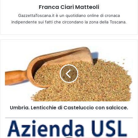
Franca Ciari Matteoli
GazzettaToscana.it è un quotidiano online di cronaca
indipendente sui fatti che circondano la zona della Toscana.
U
m
b
r
i
a
.
L
e
Umbria. Lenticchie di Casteluccio con salcicce.
n
t
i
"
c
B
c
a