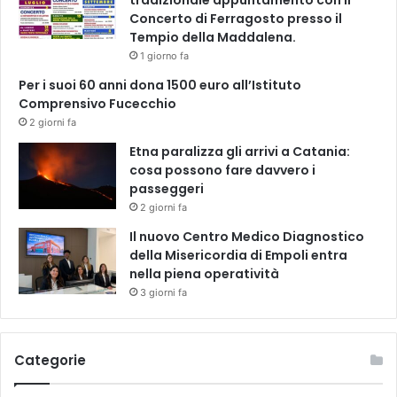
tradizionale appuntamento con il
Concerto di Ferragosto presso il
f
Tempio della Maddalena.
a
n
1 giorno fa
o
Per i suoi 60 anni dona 1500 euro all’Istituto
d
Comprensivo Fucecchio
i
2 giorni fa
P
r
Etna paralizza gli arrivi a Catania:
a
cosa possono fare davvero i
t
passeggeri
o
2 giorni fa
.
Il nuovo Centro Medico Diagnostico
L
della Misericordia di Empoli entra
u
nella piena operatività
n
3 giorni fa
e
d
ì
l
Categorie
a
c