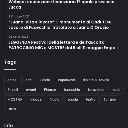
Webinar educazione finanziaria 17 aprile provincia
Lucca
9 Ottobre 2021
“Luana. Vita e lavoro”: il monumento ai Caduti sul
Lavoro di Fucecchio intitolato a Luana D’Orazio
29 Aprile 2025
LEGGENDA Festival della lettura e dell’ascolto
PATROCINIO MIC e MOSTRE dal 9 all’11 maggio Empoli
Tags
arazzi
arte
Calcio
capolavori
dipinto su tavola
Empoli
eventi
Firenze
fucecchio
istruzione
moda
MOSTRA
musica
Nuoto
scuola
teatro
Turismo
Uffizi
Info