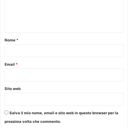
m
d
i
e
l
n
e
t
o
Nome
*
*
Email
*
Sito web
Salva il mio nome, email e sito web in questo browser per la
prossima volta che commento.