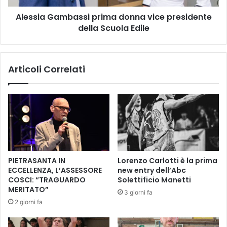
a
a
Alessia Gambassi prima donna vice presidente
a
m
D
della Scuola Edile
b
o
a
n
s
D
s
Articoli Correlati
o
i
n
p
a
r
t
i
o
m
A
a
g
d
o
o
s
n
PIETRASANTA IN
Lorenzo Carlotti è la prima
t
n
ECCELLENZA, L’ASSESSORE
new entry dell’Abc
i
a
COSCI: “TRAGUARDO
Solettificio Manetti
n
v
MERITATO”
3 giorni fa
e
i
2 giorni fa
l
c
l
e