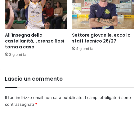
i
p
r
e
s
i
d
All’insegna della
Settore giovanile, ecco lo
e
castellanità, Lorenzo Rosi
staff tecnico 26/27
torna a casa
n
4 giorni fa
t
3 giorni fa
e
d
e
Lascia un commento
l
l
a
Il tuo indirizzo email non sarà pubblicato.
I campi obbligatori sono
S
contrassegnati
*
c
u
C
o
o
l
a
m
E