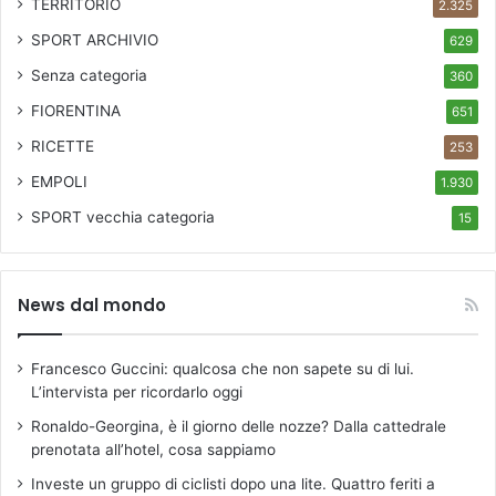
TERRITORIO
2.325
SPORT ARCHIVIO
629
Senza categoria
360
FIORENTINA
651
RICETTE
253
EMPOLI
1.930
SPORT
vecchia categoria
15
News dal mondo
Francesco Guccini: qualcosa che non sapete su di lui.
L’intervista per ricordarlo oggi
Ronaldo-Georgina, è il giorno delle nozze? Dalla cattedrale
prenotata all’hotel, cosa sappiamo
Investe un gruppo di ciclisti dopo una lite. Quattro feriti a