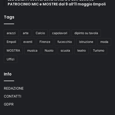
PATROCINIO MIC e MOSTRE dal 9 all’11 maggio Empoli
Tags
arazzi
arte
Calcio
capolavori
dipinto su tavola
Empoli
eventi
Firenze
fucecchio
istruzione
moda
MOSTRA
musica
Nuoto
scuola
teatro
Turismo
Uffizi
Info
REDAZIONE
CONTATTI
GDPR