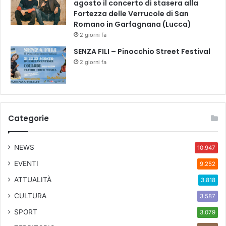
agosto il concerto di stasera alla
Fortezza delle Verrucole di San
Romano in Garfagnana (Lucca)
2 giorni fa
SENZA FILI – Pinocchio Street Festival
2 giorni fa
Categorie
NEWS
10.947
EVENTI
9.252
ATTUALITÀ
3.818
CULTURA
3.587
SPORT
3.079