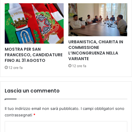
o
d
l
r
i
e
a
m
a
L
URBANISTICA, CHIARITA IN
a
COMMISSIONE
MOSTRA PER SAN
m
L’INCONGRUENZA NELLA
FRANCESCO, CANDIDATURE
p
VARIANTE
FINO AL 31 AGOSTO
o
12 ore fa
12 ore fa
r
e
c
c
Lascia un commento
h
i
o
Il tuo indirizzo email non sarà pubblicato.
I campi obbligatori sono
p
contrassegnati
*
e
r
C
u