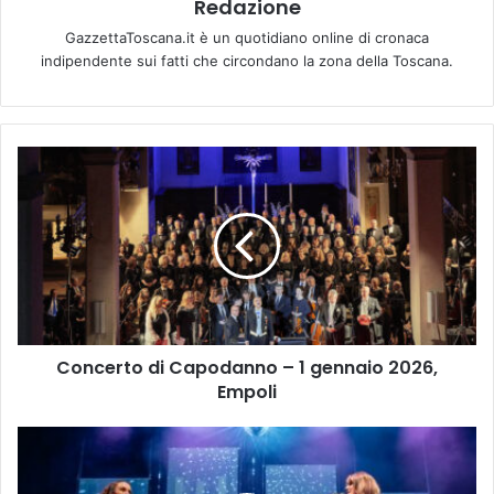
Redazione
GazzettaToscana.it è un quotidiano online di cronaca
indipendente sui fatti che circondano la zona della Toscana.
C
o
n
c
e
r
t
o
d
Concerto di Capodanno – 1 gennaio 2026,
i
Empoli
C
a
p
P
o
r
d
o