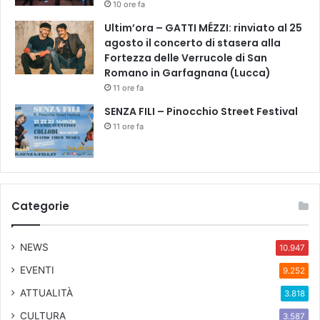
10 ore fa
Ultim’ora – GATTI MÉZZI: rinviato al 25
agosto il concerto di stasera alla
Fortezza delle Verrucole di San
Romano in Garfagnana (Lucca)
11 ore fa
SENZA FILI – Pinocchio Street Festival
11 ore fa
Categorie
NEWS
10.947
EVENTI
9.252
ATTUALITÀ
3.818
CULTURA
3.587