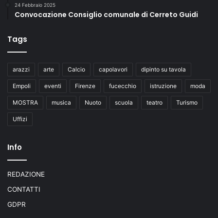
24 Febbraio 2025
Convocazione Consiglio comunale di Cerreto Guidi
Tags
arazzi
arte
Calcio
capolavori
dipinto su tavola
Empoli
eventi
Firenze
fucecchio
istruzione
moda
MOSTRA
musica
Nuoto
scuola
teatro
Turismo
Uffizi
Info
REDAZIONE
CONTATTI
GDPR