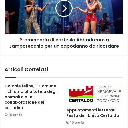
a
m
n
e
n
m
o
o
–
r
1
i
g
Promemoria di cortesia Abbadream a
a
e
Lamporecchio per un capodanno da ricordare
d
n
i
n
c
a
o
Articoli Correlati
i
r
o
t
2
e
Colonie feline, il Comune
0
s
richiama alla tutela degli
2
i
animali e alla
6
a
collaborazione dei
,
A
cittadini
Appuntamenti letterari
E
b
10 ore fa
Festa de l’Unità Certaldo
m
b
10 ore fa
p
a