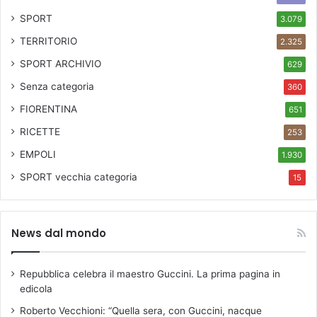
SPORT
3.079
TERRITORIO
2.325
SPORT ARCHIVIO
629
Senza categoria
360
FIORENTINA
651
RICETTE
253
EMPOLI
1.930
SPORT
vecchia categoria
15
News dal mondo
Repubblica celebra il maestro Guccini. La prima pagina in
edicola
Roberto Vecchioni: “Quella sera, con Guccini, nacque