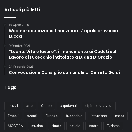
Articoli più letti
16 Aprile 2025
Webinar educazione finanziaria 17 aprile provincia
Lucca
9 Ottobre 2021
“Luana. Vita e lavoro”: il monumento ai Caduti sul
Lavoro di Fucecchio intitolato a Luana D’Orazio
24 Febbraio 2025
Convocazione Consiglio comunale di Cerreto Guidi
Tags
arazzi
arte
Calcio
capolavori
dipinto su tavola
Empoli
eventi
Firenze
fucecchio
istruzione
moda
MOSTRA
musica
Nuoto
scuola
teatro
Turismo