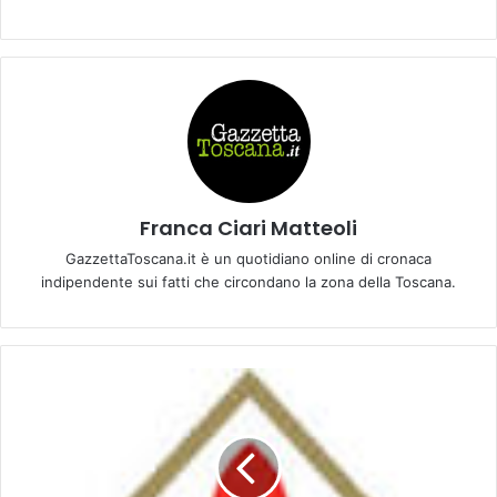
Franca Ciari Matteoli
GazzettaToscana.it è un quotidiano online di cronaca
indipendente sui fatti che circondano la zona della Toscana.
F
i
o
r
e
n