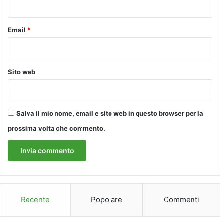
'
c
a
Email
*
t
e
g
o
Sito web
r
i
a
'
Salva il mio nome, email e sito web in questo browser per la
prossima volta che commento.
Recente
Popolare
Commenti