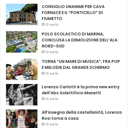
CONSIGLIO UNANIME PER CAVA
FORNACE E IL “PONTICELLO” DI
FIUMETTO
12 ore fa
POLO SCOLASTICO DI MARINA,
CONCLUSA LA DEMOLIZIONE DELL’ALA
NORD-SUD
13 ore fa
TORNA “UN MARE DI MUSICA”, FRA POP
E MELODIE DAL GRANDE SCHERMO
13 ore fa
Lorenzo Carlotti è la prima new entry
dell’Abc Solettificio Manetti
13 ore fa
All’insegna della castellanità, Lorenzo
Rosi torna a casa
13 ore fa