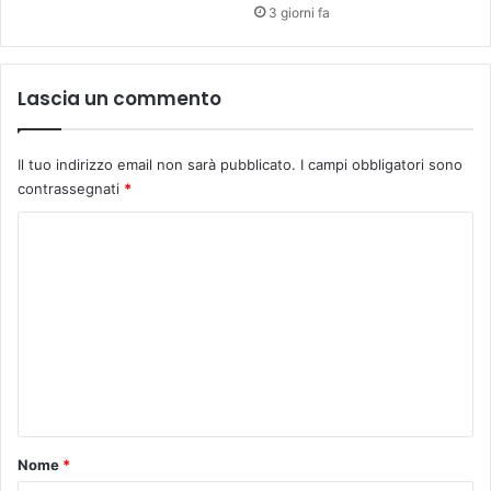
u
3 giorni fa
t
i
r
Lascia un commento
e
g
i
Il tuo indirizzo email non sarà pubblicato.
I campi obbligatori sono
o
contrassegnati
*
n
a
C
l
o
i
i
m
n
m
v
e
e
r
n
n
a
t
l
o
Nome
*
i
*