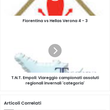
t
i
n
Fiorentina vs Hellas Verona 4 - 3
a
v
s
T
H
.
e
N
l
.
l
T
a
.
s
E
V
m
e
p
T.N.T. Empoli: Viareggio campionati assoluti
r
o
o
regionali invernali 'categoria'
l
n
i
a
:
4
V
Articoli Correlati
-
i
3
a