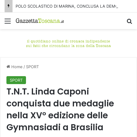
POLO SCOLASTICO DI MARINA, CONCLUSA LA DEMOLIZIONE DELL’ALA NORD-SUD
Menu
C
Home
/
SPORT
SPORT
T.N.T. Linda Caponi
conquista due medaglie
nella XV° edizione delle
Gymnasiadi a Brasilia