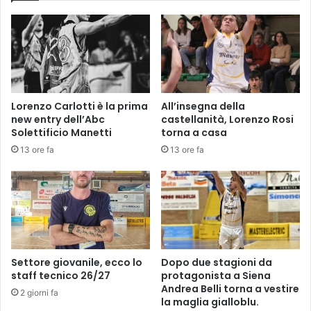
r
e
g
g
i
o
c
Lorenzo Carlotti è la prima
All’insegna della
a
new entry dell’Abc
castellanità, Lorenzo Rosi
m
Solettificio Manetti
torna a casa
p
13 ore fa
13 ore fa
i
o
n
a
t
i
a
s
Settore giovanile, ecco lo
Dopo due stagioni da
s
staff tecnico 26/27
protagonista a Siena
o
Andrea Belli torna a vestire
2 giorni fa
la maglia gialloblu.
l