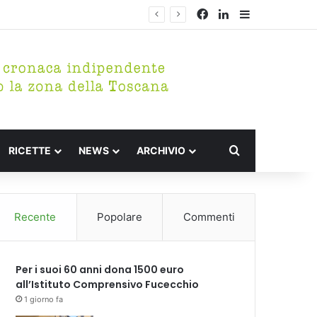
Facebook
LinkedIn
Barra lateral
rico di Fucecchio
Cerca per
RICETTE
NEWS
ARCHIVIO
Recente
Popolare
Commenti
Per i suoi 60 anni dona 1500 euro
all’Istituto Comprensivo Fucecchio
1 giorno fa