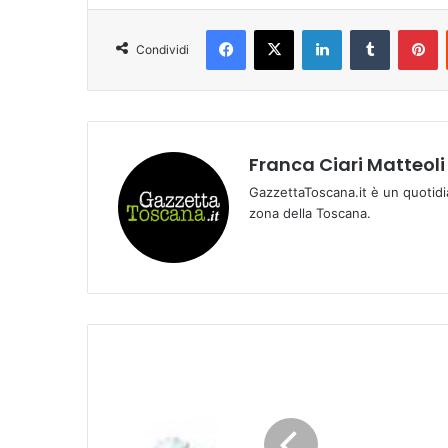
Facebook
X
LinkedIn
Tumblr
Pinterest
Condividi
Franca Ciari Matteoli
GazzettaToscana.it è un quotidi
zona della Toscana.
T
.
N
.