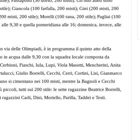
ile); Passaponti (50 dorso, 200 misti). Gli otto atleti sono
stile); Giancola (100 farfalla, 200 misti); Gini (200 misti, 200
200 misti, 200 stile); Morelli (100 rana, 200 stile); Pagliai (100
ia alle 9,30 e quella pomeridiana alle 16; domenica, invece, alle
via delle Olimpiadi, è in programma il quinto atto della
no in acqua dalle 9,30 con la squadra locale composta da
 Cerbioni, Fiaschi, Iula, Lupi, Viola Masotti, Mencherini, Anita
alucci, Giulio Borrelli, Cecchi, Cerri, Cortini, Lisi, Gianmarco
ntuno si cimentano nei 100 misti, mentre la Bagnoli e Cecchi
 piccoli, tutti sui 200 stile: le sette ragazzine Beatrice Borrelli,
ragazzini Carli, Dini, Moriello, Parilla, Taddei e Testi.