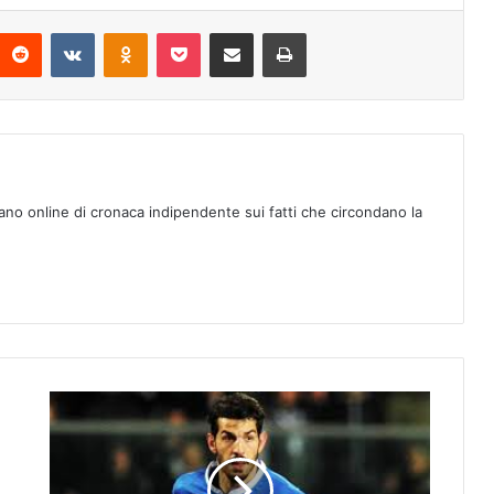
Reddit
VKontakte
Odnoklassniki
Pocket
Condividi via mail
Stampa
ano online di cronaca indipendente sui fatti che circondano la
A
t
a
l