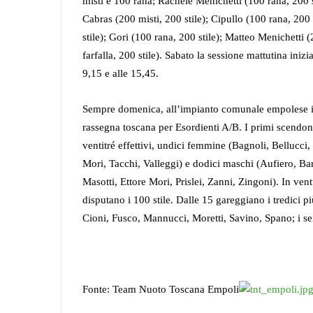
misti e 100 rana; Rachele Menichetti (100 rana, 200 st
Cabras (200 misti, 200 stile); Cipullo (100 rana, 200 
stile); Gori (100 rana, 200 stile); Matteo Menichetti (
farfalla, 200 stile). Sabato la sessione mattutina iniz
9,15 e alle 15,45.
Sempre domenica, all’impianto comunale empolese in 
rassegna toscana per Esordienti A/B. I primi scendo
ventitré effettivi, undici femmine (Bagnoli, Bellucci,
Mori, Tacchi, Valleggi) e dodici maschi (Aufiero, Bart
Masotti, Ettore Mori, Prislei, Zanni, Zingoni). In ve
disputano i 100 stile. Dalle 15 gareggiano i tredici più
Cioni, Fusco, Mannucci, Moretti, Savino, Spano; i sei 
Fonte: Team Nuoto Toscana Empoli