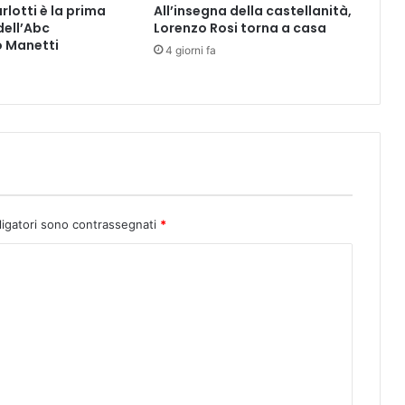
rlotti è la prima
All’insegna della castellanità,
f
dell’Abc
Lorenzo Rosi torna a casa
o
o Manetti
4 giorni fa
n
d
a
m
e
n
t
a
l
e
ligatori sono contrassegnati
*
n
e
l
p
r
i
m
o
t