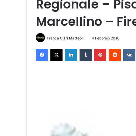
Regionale – Pis
Marcellino – Fi
Franca Ciari Matteoli
4 Febbraio 2016
Facebook
X
LinkedIn
Tumblr
Pinterest
Reddit
VK