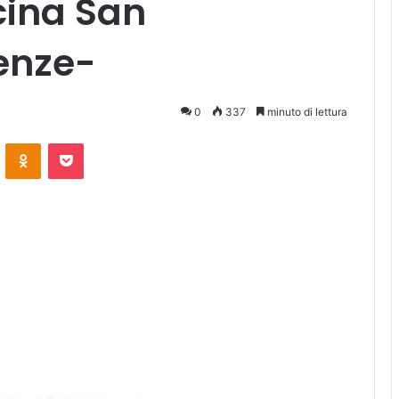
cina San
renze-
0
337
minuto di lettura
ontakte
Odnoklassniki
Pocket