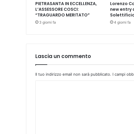
PIETRASANTA IN ECCELLENZA,
Lorenzo Ca
d
L’ASSESSORE COSCI:
new entry 
i
“TRAGUARDO MERITATO”
Solettifici
S
3 giorni fa
4 giorni fa
a
s
s
u
o
l
Lascia un commento
o
Il tuo indirizzo email non sarà pubblicato.
I campi obb
C
o
m
m
e
n