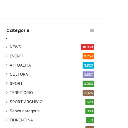
Categorie
NEWS
10.958
EVENTI
9.254
ATTUALITÀ
3.820
CULTURA
3.587
SPORT
3.080
TERRITORIO
2.326
SPORT ARCHIVIO
629
Senza categoria
360
FIORENTINA
651