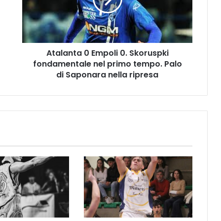
a
n
t
a
0
Atalanta 0 Empoli 0. Skoruspki
E
fondamentale nel primo tempo. Palo
m
p
di Saponara nella ripresa
o
l
i
0
.
S
k
o
r
u
s
p
k
i