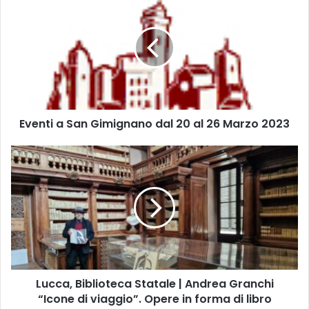
v
e
n
t
i
a
S
a
Eventi a San Gimignano dal 20 al 26 Marzo 2023
n
G
i
L
m
u
i
c
g
c
n
a
a
,
n
B
o
i
d
b
Lucca, Biblioteca Statale | Andrea Granchi
a
l
l
“Icone di viaggio”. Opere in forma di libro
i