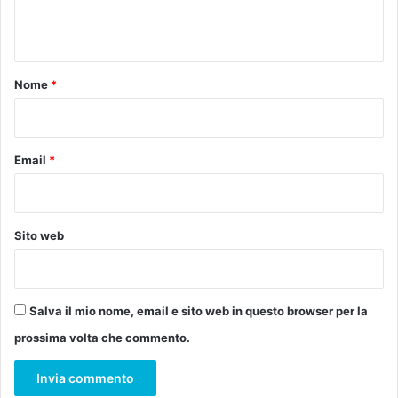
O
n
p
e
t
r
o
e
Nome
*
i
*
n
f
o
Email
*
r
m
a
d
Sito web
i
l
i
b
Salva il mio nome, email e sito web in questo browser per la
r
prossima volta che commento.
o
d
’