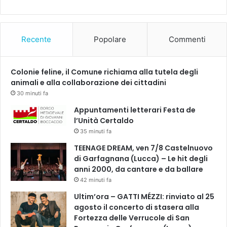
a
r
t
i
Recente
Popolare
Commenti
s
t
a
Colonie feline, il Comune richiama alla tutela degli
|
animali e alla collaborazione dei cittadini
g
30 minuti fa
i
o
Appuntamenti letterari Festa de
v
l’Unità Certaldo
e
35 minuti fa
d
TEENAGE DREAM, ven 7/8 Castelnuovo
ì
di Garfagnana (Lucca) – Le hit degli
2
anni 2000, da cantare e da ballare
3
42 minuti fa
f
i
Ultim’ora – GATTI MÉZZI: rinviato al 25
n
agosto il concerto di stasera alla
i
Fortezza delle Verrucole di San
s