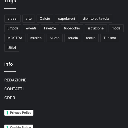
Tags
arazzi
arte
Calcio
capolavori
dipinto su tavola
Empoli
eventi
Firenze
fucecchio
istruzione
moda
MOSTRA
musica
Nuoto
scuola
teatro
Turismo
Uffizi
Info
REDAZIONE
CONTATTI
GDPR
Privacy Policy
Cookie Policy