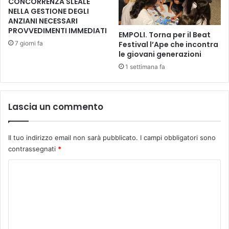
CONCORRENZA SLEALE
n
NELLA GESTIONE DEGLI
ANZIANI NECESSARI
c
PROVVEDIMENTI IMMEDIATI
h
EMPOLI. Torna per il Beat
i
7 giorni fa
Festival l’Ape che incontra
“
le giovani generazioni
I
1 settimana fa
c
o
n
Lascia un commento
e
d
i
Il tuo indirizzo email non sarà pubblicato.
I campi obbligatori sono
v
i
contrassegnati
*
a
C
g
g
o
i
m
o
”
m
.
e