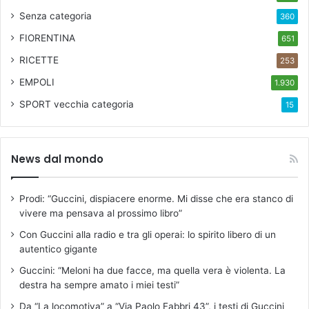
i
Senza categoria
360
s
t
FIORENTINA
651
a
RICETTE
253
EMPOLI
1.930
SPORT
vecchia categoria
15
News dal mondo
Prodi: “Guccini, dispiacere enorme. Mi disse che era stanco di
vivere ma pensava al prossimo libro”
Con Guccini alla radio e tra gli operai: lo spirito libero di un
autentico gigante
Guccini: “Meloni ha due facce, ma quella vera è violenta. La
destra ha sempre amato i miei testi”
Da “La locomotiva” a “Via Paolo Fabbri 43”, i testi di Guccini