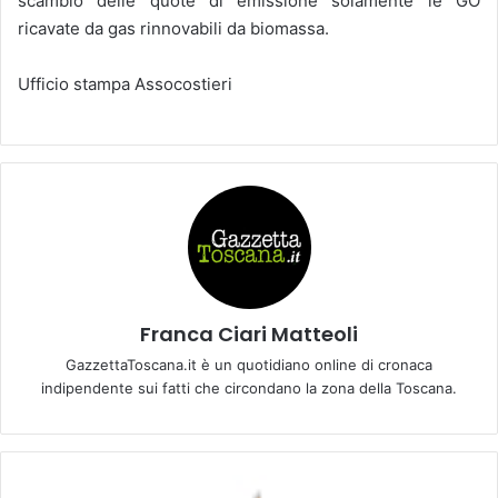
scambio delle quote di emissione solamente le GO
ricavate da gas rinnovabili da biomassa.
Ufficio stampa Assocostieri
Franca Ciari Matteoli
GazzettaToscana.it è un quotidiano online di cronaca
indipendente sui fatti che circondano la zona della Toscana.
E