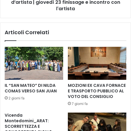
2
o
d’artista | giovedì 23 finissage e incontro con
0
t
l'artista
a
e
l
c
2
a
Articoli Correlati
6
S
M
t
a
a
r
t
z
a
o
l
2
e
0
|
2
A
IL “SAN MATEO” DI NILDA
MOZIONI EX CAVA FORNACE
3
n
COMAS VERSO SAN JUAN
E TRASPORTO PUBBLICO AL
d
VOTO DEL CONSIGLIO
2 giorni fa
r
7 giorni fa
e
a
Vicenda
G
Montedomini_ARAT:
r
SCORRETTEZZA E
a