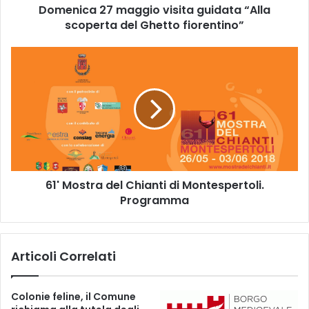
Domenica 27 maggio visita guidata “Alla
7
scoperta del Ghetto fiorentino”
m
a
g
6
g
1
i
'
o
M
v
o
i
s
s
t
i
r
t
a
a
61' Mostra del Chianti di Montespertoli.
d
g
Programma
e
u
l
i
C
d
h
Articoli Correlati
a
i
t
a
a
n
Colonie feline, il Comune
“
t