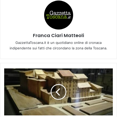
Franca Ciari Matteoli
GazzettaToscana.it è un quotidiano online di cronaca
indipendente sui fatti che circondano la zona della Toscana.
D
o
m
e
n
i
c
a
2