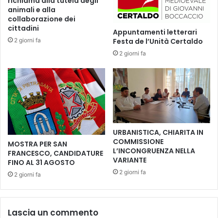
richiama alla tutela degli
A
i
animali e alla
l
d
collaborazione dei
l
i
cittadini
Appuntamenti letterari
a
M
2 giorni fa
Festa de l’Unità Certaldo
s
o
2 giorni fa
c
n
o
t
p
e
e
s
r
p
t
e
a
r
d
t
URBANISTICA, CHIARITA IN
e
o
COMMISSIONE
MOSTRA PER SAN
l
l
L’INCONGRUENZA NELLA
FRANCESCO, CANDIDATURE
G
i
VARIANTE
FINO AL 31 AGOSTO
h
.
2 giorni fa
2 giorni fa
e
P
t
r
t
o
o
g
Lascia un commento
f