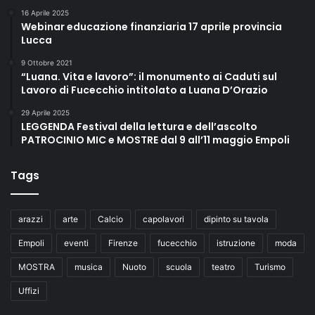
16 Aprile 2025
Webinar educazione finanziaria 17 aprile provincia
Lucca
9 Ottobre 2021
“Luana. Vita e lavoro”: il monumento ai Caduti sul
Lavoro di Fucecchio intitolato a Luana D’Orazio
29 Aprile 2025
LEGGENDA Festival della lettura e dell’ascolto
PATROCINIO MIC e MOSTRE dal 9 all’11 maggio Empoli
Tags
arazzi
arte
Calcio
capolavori
dipinto su tavola
Empoli
eventi
Firenze
fucecchio
istruzione
moda
MOSTRA
musica
Nuoto
scuola
teatro
Turismo
Uffizi