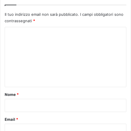
r
i
a
o
m
Il tuo indirizzo email non sarà pubblicato.
I campi obbligatori sono
r
m
contrassegnati
*
e
a
n
C
t
o
i
n
m
o
m
”
e
n
t
o
Nome
*
*
Email
*