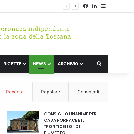
Facebook
LinkedIn
Barra lateral
Cerca per
RICETTE
NEWS
ARCHIVIO
Recente
Popolare
Commenti
CONSIGLIO UNANIME PER
CAVA FORNACE E IL
“PONTICELLO” DI
FIUMETTO