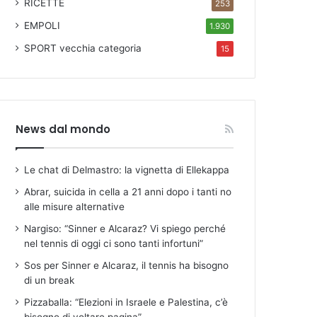
RICETTE
253
EMPOLI
1.930
SPORT
vecchia categoria
15
News dal mondo
Le chat di Delmastro: la vignetta di Ellekappa
Abrar, suicida in cella a 21 anni dopo i tanti no
alle misure alternative
Nargiso: “Sinner e Alcaraz? Vi spiego perché
nel tennis di oggi ci sono tanti infortuni”
Sos per Sinner e Alcaraz, il tennis ha bisogno
di un break
Pizzaballa: “Elezioni in Israele e Palestina, c’è
bisogno di voltare pagina”