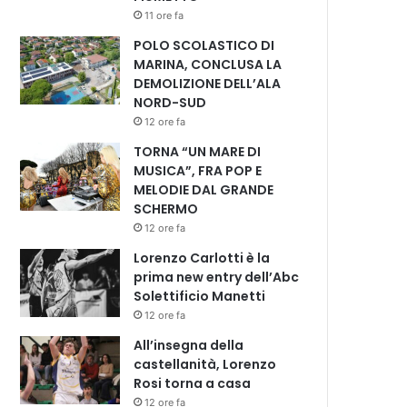
11 ore fa
POLO SCOLASTICO DI
MARINA, CONCLUSA LA
DEMOLIZIONE DELL’ALA
NORD-SUD
12 ore fa
TORNA “UN MARE DI
MUSICA”, FRA POP E
MELODIE DAL GRANDE
SCHERMO
12 ore fa
Lorenzo Carlotti è la
prima new entry dell’Abc
Solettificio Manetti
12 ore fa
All’insegna della
castellanità, Lorenzo
Rosi torna a casa
12 ore fa