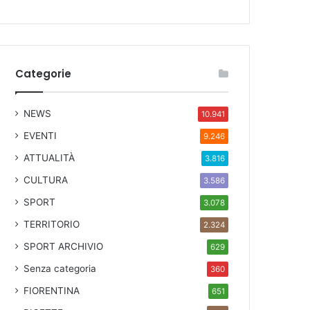
Categorie
NEWS
10.941
EVENTI
9.246
ATTUALITÀ
3.816
CULTURA
3.586
SPORT
3.078
TERRITORIO
2.324
SPORT ARCHIVIO
629
Senza categoria
360
FIORENTINA
651