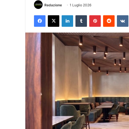
Redazione
1 Luglio 2026
Facebook
X
LinkedIn
Tumblr
Pinterest
Reddit
VK