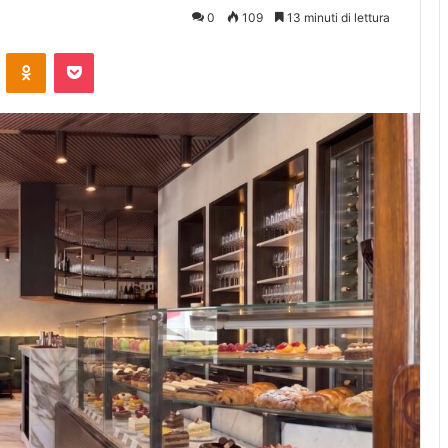
0
109
13 minuti di lettura
ontakte
Odnoklassniki
Pocket