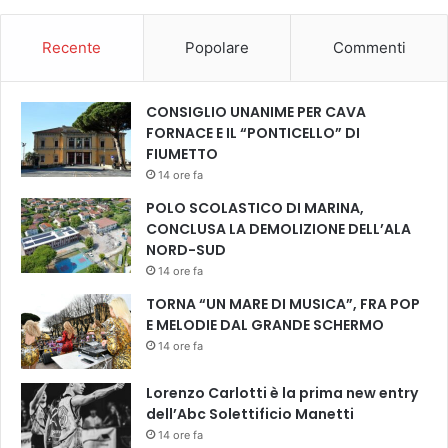
a
c
Recente
Popolare
Commenti
o
m
p
CONSIGLIO UNANIME PER CAVA
a
FORNACE E IL “PONTICELLO” DI
g
FIUMETTO
n
14 ore fa
i
POLO SCOLASTICO DI MARINA,
a
CONCLUSA LA DEMOLIZIONE DELL’ALA
T
NORD-SUD
p
o
14 ore fa
,
TORNA “UN MARE DI MUSICA”, FRA POP
i
E MELODIE DAL GRANDE SCHERMO
l
14 ore fa
4
e
Lorenzo Carlotti è la prima new entry
5
dell’Abc Solettificio Manetti
o
14 ore fa
t