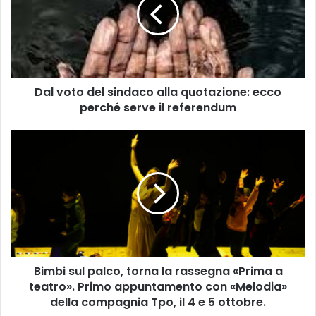
v
o
t
o
d
e
Dal voto del sindaco alla quotazione: ecco
l
perché serve il referendum
s
i
n
B
d
i
a
m
c
b
o
i
a
s
l
u
l
l
a
p
q
Bimbi sul palco, torna la rassegna «Prima a
a
u
teatro». Primo appuntamento con «Melodia»
l
o
c
della compagnia Tpo, il 4 e 5 ottobre.
t
o