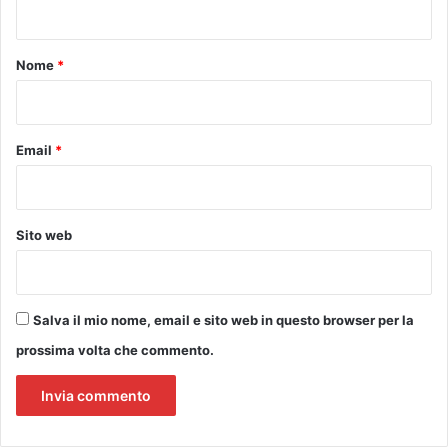
a
m
t
e
o
Nome
*
n
t
*
o
c
Email
*
o
n
«
M
Sito web
e
l
o
d
i
Salva il mio nome, email e sito web in questo browser per la
a
prossima volta che commento.
»
d
e
l
l