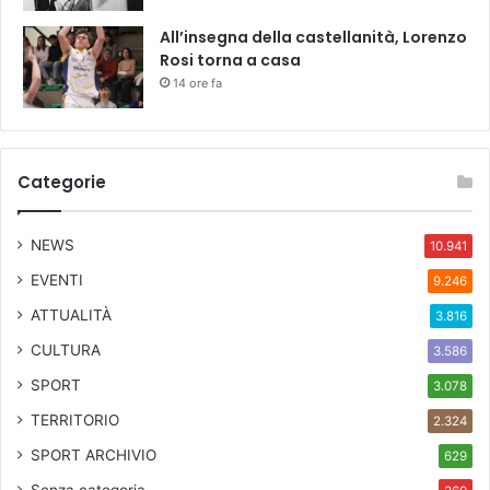
t
All’insegna della castellanità, Lorenzo
o
Rosi torna a casa
b
r
14 ore fa
e
.
Categorie
NEWS
10.941
EVENTI
9.246
ATTUALITÀ
3.816
CULTURA
3.586
SPORT
3.078
TERRITORIO
2.324
SPORT ARCHIVIO
629