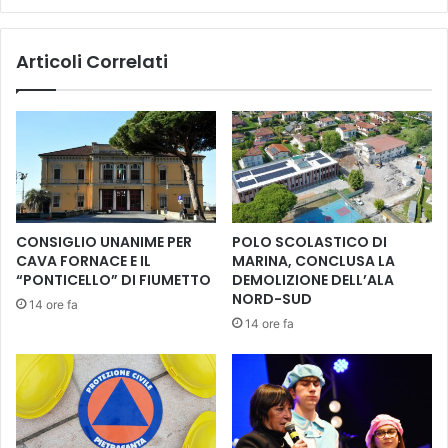
a
,
z
t
Articoli Correlati
i
o
o
r
n
n
e
a
:
l
e
a
c
r
c
a
o
s
CONSIGLIO UNANIME PER
POLO SCOLASTICO DI
p
s
CAVA FORNACE E IL
MARINA, CONCLUSA LA
e
e
“PONTICELLO” DI FIUMETTO
DEMOLIZIONE DELL’ALA
r
g
NORD-SUD
14 ore fa
c
n
14 ore fa
h
a
é
«
s
P
e
r
r
i
v
m