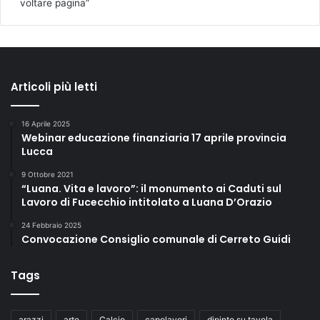
voltare pagina”
Articoli più letti
16 Aprile 2025
Webinar educazione finanziaria 17 aprile provincia
Lucca
9 Ottobre 2021
“Luana. Vita e lavoro”: il monumento ai Caduti sul
Lavoro di Fucecchio intitolato a Luana D’Orazio
24 Febbraio 2025
Convocazione Consiglio comunale di Cerreto Guidi
Tags
arazzi
arte
Calcio
capolavori
dipinto su tavola