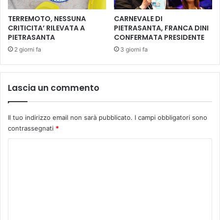
e
a
i
a
TERREMOTO, NESSUNA
CARNEVALE DI
l
t
CRITICITA’ RILEVATA A
PIETRASANTA, FRANCA DINI
r
PIETRASANTA
CONFERMATA PRESIDENTE
e
e
a
2 giorni fa
3 giorni fa
f
t
e
r
r
o
Lascia un commento
e
»
n
.
d
P
Il tuo indirizzo email non sarà pubblicato.
I campi obbligatori sono
u
r
contrassegnati
*
m
i
m
C
o
a
o
p
m
p
m
u
n
e
t
n