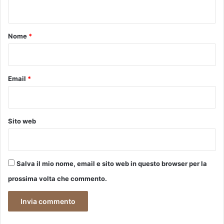
e
n
r
t
e
s
o
Nome
*
s
*
a
n
t
Email
*
e
”
Sito web
Salva il mio nome, email e sito web in questo browser per la
prossima volta che commento.