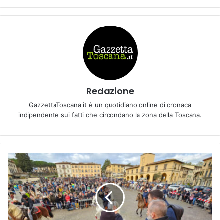
Redazione
GazzettaToscana.it è un quotidiano online di cronaca
indipendente sui fatti che circondano la zona della Toscana.
4
4
e
s
i
m
o