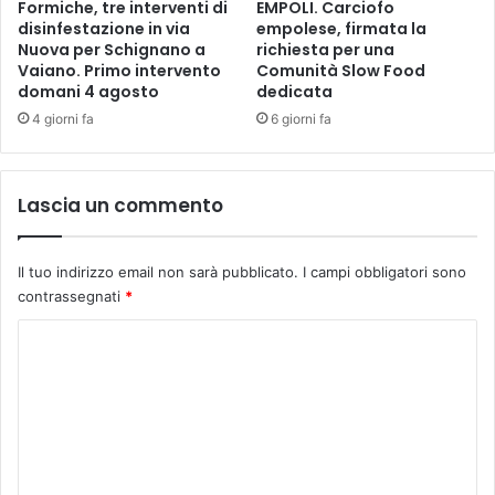
Formiche, tre interventi di
EMPOLI. Carciofo
e
disinfestazione in via
empolese, firmata la
i
Nuova per Schignano a
richiesta per una
l
Vaiano. Primo intervento
Comunità Slow Food
n
domani 4 agosto
dedicata
u
4 giorni fa
6 giorni fa
o
v
o
s
Lascia un commento
h
o
w
Il tuo indirizzo email non sarà pubblicato.
I campi obbligatori sono
“
contrassegnati
*
S
t
C
a
o
t
m
o
i
m
n
e
t