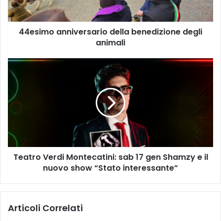
a
n
44esimo anniversario della benedizione degli
n
animali
i
v
e
T
r
e
s
a
a
t
r
r
i
o
o
V
d
e
e
r
l
Teatro Verdi Montecatini: sab 17 gen Shamzy e il
d
l
nuovo show “Stato interessante”
i
a
M
b
o
e
n
Articoli Correlati
n
t
e
e