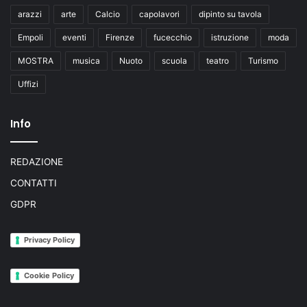
arazzi
arte
Calcio
capolavori
dipinto su tavola
Empoli
eventi
Firenze
fucecchio
istruzione
moda
MOSTRA
musica
Nuoto
scuola
teatro
Turismo
Uffizi
Info
REDAZIONE
CONTATTI
GDPR
Privacy Policy
Cookie Policy