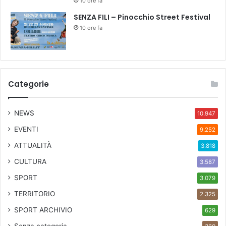
10 ore fa
SENZA FILI – Pinocchio Street Festival
10 ore fa
Categorie
NEWS
10.947
EVENTI
9.252
ATTUALITÀ
3.818
CULTURA
3.587
SPORT
3.079
TERRITORIO
2.325
SPORT ARCHIVIO
629