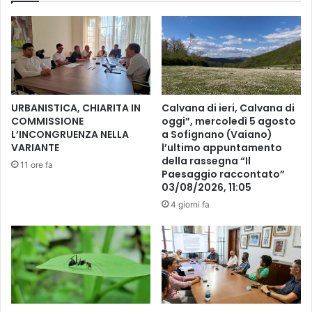
d
c
i
a
z
t
i
i
o
n
n
i
e
:
URBANISTICA, CHIARITA IN
Calvana di ieri, Calvana di
d
s
COMMISSIONE
oggi”, mercoledì 5 agosto
e
a
L’INCONGRUENZA NELLA
a Sofignano (Vaiano)
g
b
VARIANTE
l’ultimo appuntamento
l
1
della rassegna “Il
11 ore fa
i
7
Paesaggio raccontato”
a
03/08/2026, 11:05
g
n
e
4 giorni fa
i
n
m
S
a
h
l
a
i
m
z
y