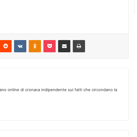
Reddit
VKontakte
Odnoklassniki
Pocket
Condividi via mail
Stampa
ano online di cronaca indipendente sui fatti che circondano la