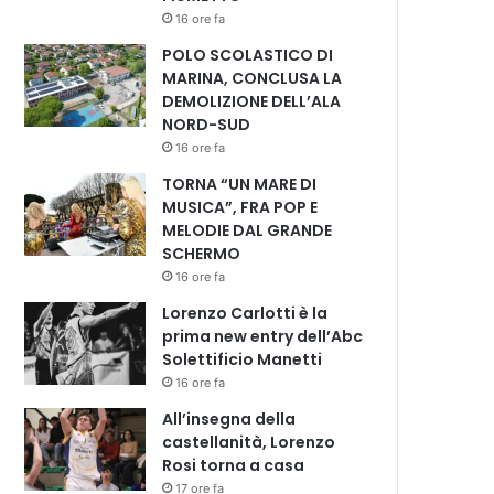
16 ore fa
POLO SCOLASTICO DI
MARINA, CONCLUSA LA
DEMOLIZIONE DELL’ALA
NORD-SUD
16 ore fa
TORNA “UN MARE DI
MUSICA”, FRA POP E
MELODIE DAL GRANDE
SCHERMO
16 ore fa
Lorenzo Carlotti è la
prima new entry dell’Abc
Solettificio Manetti
16 ore fa
All’insegna della
castellanità, Lorenzo
Rosi torna a casa
17 ore fa