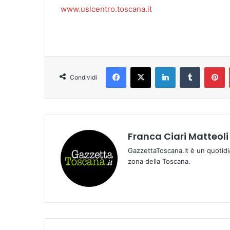
www.uslcentro.toscana.it
Facebook
X
LinkedIn
Tumblr
Pinterest
Condividi
Franca Ciari Matteoli
GazzettaToscana.it è un quotidi
zona della Toscana.