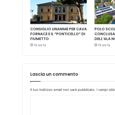
e
z
z
o
d
CONSIGLIO UNANIME PER CAVA
POLO SCOL
i
FORNACE E IL “PONTICELLO” DI
CONCLUSA 
v
FIUMETTO
DELL’ALA 
e
16 ore fa
16 ore fa
n
t
a
m
u
s
Lascia un commento
e
o
d
Il tuo indirizzo email non sarà pubblicato.
I campi obb
i
C
R
i
o
l
m