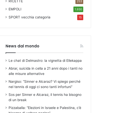
RICETTE
253
EMPOLI
1.930
SPORT
vecchia categoria
15
News dal mondo
Le chat di Delmastro: la vignetta di Ellekappa
Abrar, suicida in cella a 21 anni dopo i tanti no
alle misure alternative
Nargiso: “Sinner e Alcaraz? Vi spiego perché
nel tennis di oggi ci sono tanti infortuni”
Sos per Sinner e Alcaraz, il tennis ha bisogno
di un break
Pizzaballa: “Elezioni in Israele e Palestina, c’è
bisogno di voltare pagina”