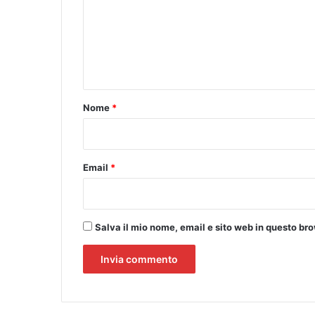
e
v
m
a
e
n
n
z
a
t
R
o
e
Nome
*
g
*
i
o
n
Email
*
a
l
e
Salva il mio nome, email e sito web in questo b