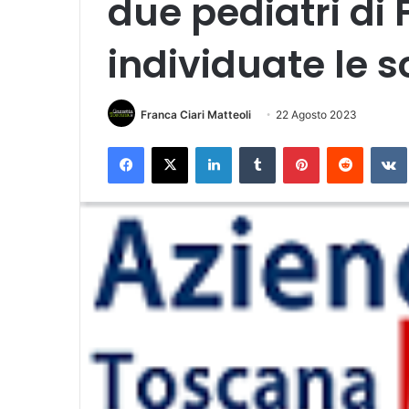
due pediatri di 
individuate le s
Franca Ciari Matteoli
22 Agosto 2023
Facebook
X
LinkedIn
Tumblr
Pinterest
Reddit
VK