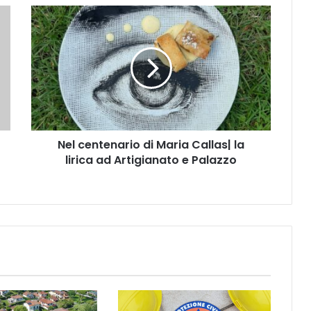
N
e
l
c
e
n
t
e
n
Nel centenario di Maria Callas| la
a
lirica ad Artigianato e Palazzo
r
i
o
d
i
M
a
r
i
a
C