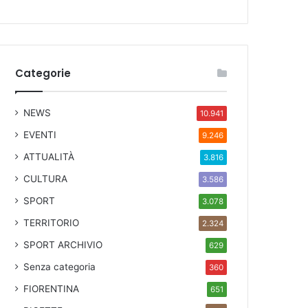
Categorie
NEWS
10.941
EVENTI
9.246
ATTUALITÀ
3.816
CULTURA
3.586
SPORT
3.078
TERRITORIO
2.324
SPORT ARCHIVIO
629
Senza categoria
360
FIORENTINA
651