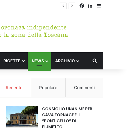
Facebook
LinkedIn
Barra lateral
Cerca per
RICETTE
NEWS
ARCHIVIO
Recente
Popolare
Commenti
CONSIGLIO UNANIME PER
CAVA FORNACE E IL
“PONTICELLO” DI
FIUMETTO