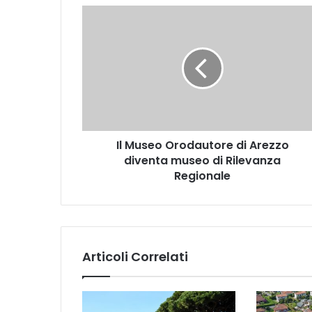
I
l
M
u
s
e
o
O
r
Il Museo Orodautore di Arezzo
o
diventa museo di Rilevanza
d
a
Regionale
u
t
o
r
e
Articoli Correlati
d
i
A
r