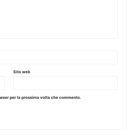
i
a
n
a
t
o
e
P
a
l
a
z
Sito web
z
o
rowser per la prossima volta che commento.