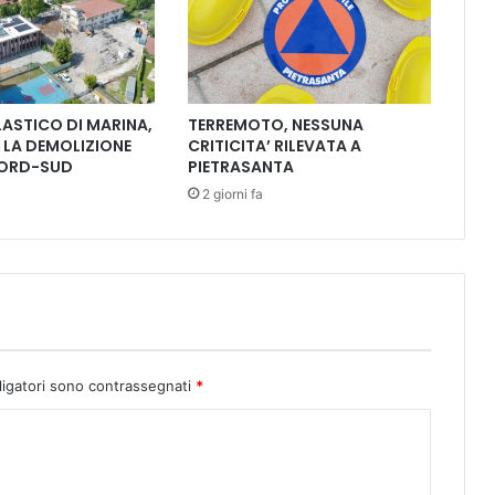
a
l
l
a
s
ASTICO DI MARINA,
TERREMOTO, NESSUNA
|
LA DEMOLIZIONE
CRITICITA’ RILEVATA A
l
NORD-SUD
PIETRASANTA
a
2 giorni fa
l
i
r
i
c
a
a
d
A
ligatori sono contrassegnati
*
r
t
i
g