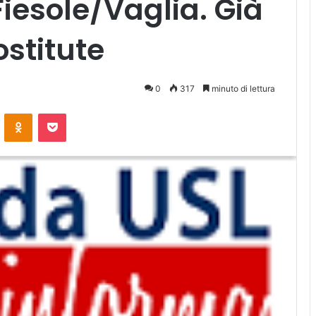
Fiesole/Vaglia. Già
ostitute
0
317
minuto di lettura
ontakte
Odnoklassniki
Pocket