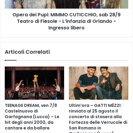
r
i
F
P
e
Opera dei Pupi: MIMMO CUTICCHIO, sab 28/9
u
s
Teatro di Fiesole - L’infanzia di Orlando -
p
t
i
Ingresso libero
i
:
v
M
a
I
l
Articoli Correlati
M
,
M
d
O
a
C
F
U
e
T
d
I
e
C
r
C
TEENAGE DREAM, ven 7/8
Ultim’ora – GATTI MÉZZI:
i
H
Castelnuovo di
rinviato al 25 agosto il
c
I
Garfagnana (Lucca) – Le
concerto di stasera alla
o
O
hit degli anni 2000, da
Fortezza delle Verrucole di
Z
,
cantare e da ballare
San Romano in
a
s