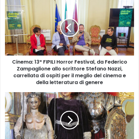
C
i
n
e
m
a
:
1
3
Cinema: 13° FIPILI Horror Festival, da Federico
°
Zampaglione allo scrittore Stefano Nazzi,
F
I
carrellata di ospiti per il meglio del cinema e
P
della letteratura di genere
I
L
O
I
p
H
e
o
r
r
a
r
d
o
e