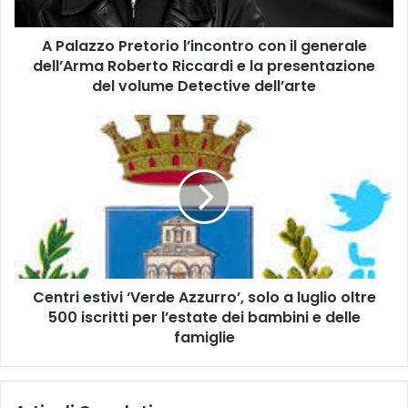
o
P
A Palazzo Pretorio l’incontro con il generale
r
dell’Arma Roberto Riccardi e la presentazione
e
t
del volume Detective dell’arte
o
r
C
i
e
o
n
l
t
’
r
i
i
n
e
c
s
o
t
n
Centri estivi ‘Verde Azzurro’, solo a luglio oltre
i
t
500 iscritti per l’estate dei bambini e delle
v
r
i
famiglie
o
‘
c
V
o
e
n