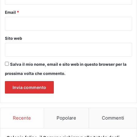
n
’
t
e
Email
*
a
s
z
t
i
a
o
t
Sito web
n
e
e
d
d
e
e
i
Salva il mio nome, email e sito web in questo browser per la
l
b
v
prossima volta che commento.
a
o
m
l
b
u
i
m
n
e
i
D
e
Recente
Popolare
Commenti
e
d
t
e
e
l
c