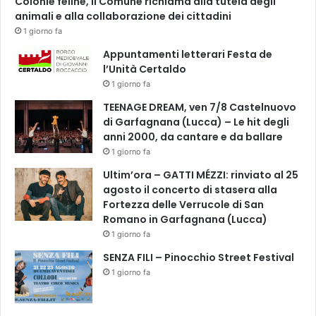
Colonie feline, il Comune richiama alla tutela degli
l
t
animali e alla collaborazione dei cittadini
e
i
f
1 giorno fa
v
a
Appuntamenti letterari Festa de
e
m
l’Unità Certaldo
d
i
1 giorno fa
e
g
l
l
TEENAGE DREAM, ven 7/8 Castelnuovo
l
i
di Garfagnana (Lucca) – Le hit degli
’
e
anni 2000, da cantare e da ballare
a
1 giorno fa
r
Ultim’ora – GATTI MÉZZI: rinviato al 25
t
agosto il concerto di stasera alla
e
Fortezza delle Verrucole di San
Romano in Garfagnana (Lucca)
1 giorno fa
SENZA FILI – Pinocchio Street Festival
1 giorno fa