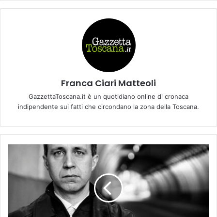
Franca Ciari Matteoli
GazzettaToscana.it è un quotidiano online di cronaca
indipendente sui fatti che circondano la zona della Toscana.
A
P
a
l
a
z
z