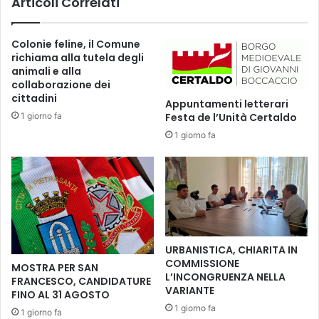
Articoli Correlati
r
i
d
l
e
Colonie feline, il Comune
g
A
richiama alla tutela degli
e
z
animali e alla
n
z
collaborazione dei
e
u
cittadini
Appuntamenti letterari
r
r
1 giorno fa
Festa de l’Unità Certaldo
a
r
l
1 giorno fa
o
e
’
d
,
e
s
l
o
l
l
’
o
A
a
URBANISTICA, CHIARITA IN
r
l
COMMISSIONE
MOSTRA PER SAN
m
u
L’INCONGRUENZA NELLA
FRANCESCO, CANDIDATURE
a
g
VARIANTE
FINO AL 31 AGOSTO
R
l
1 giorno fa
1 giorno fa
o
i