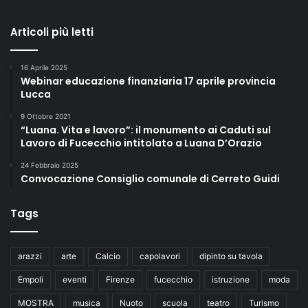
Articoli più letti
16 Aprile 2025
Webinar educazione finanziaria 17 aprile provincia
Lucca
9 Ottobre 2021
“Luana. Vita e lavoro”: il monumento ai Caduti sul
Lavoro di Fucecchio intitolato a Luana D’Orazio
24 Febbraio 2025
Convocazione Consiglio comunale di Cerreto Guidi
Tags
arazzi
arte
Calcio
capolavori
dipinto su tavola
Empoli
eventi
Firenze
fucecchio
istruzione
moda
MOSTRA
musica
Nuoto
scuola
teatro
Turismo