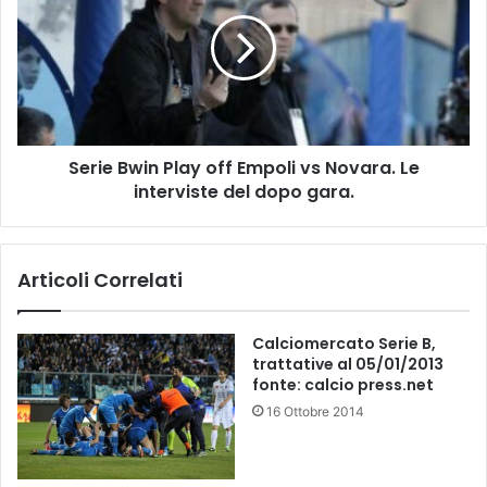
l
r
i
i
v
e
s
B
L
w
i
i
v
n
o
Serie Bwin Play off Empoli vs Novara. Le
P
r
interviste del dopo gara.
l
n
a
o
y
:
o
Articoli Correlati
1
f
–
f
1
E
Calciomercato Serie B,
P
m
trattative al 05/01/2013
r
p
fonte: calcio press.net
i
o
16 Ottobre 2014
m
l
a
i
f
v
i
s