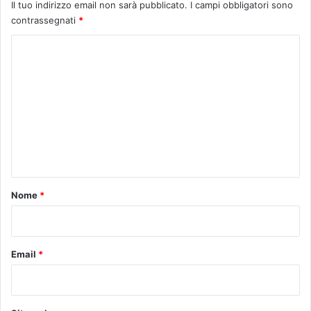
Il tuo indirizzo email non sarà pubblicato.
I campi obbligatori sono
l
contrassegnati
*
d
o
C
p
o
o
g
m
a
m
r
a
e
.
n
t
o
Nome
*
*
Email
*