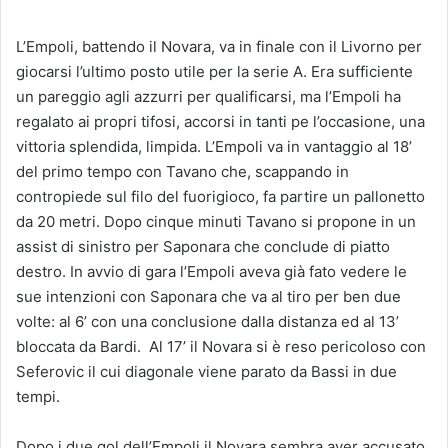
L’Empoli, battendo il Novara, va in finale con il Livorno per
giocarsi l’ultimo posto utile per la serie A. Era sufficiente
un pareggio agli azzurri per qualificarsi, ma l’Empoli ha
regalato ai propri tifosi, accorsi in tanti pe l’occasione, una
vittoria splendida, limpida. L’Empoli va in vantaggio al 18’
del primo tempo con Tavano che, scappando in
contropiede sul filo del fuorigioco, fa partire un pallonetto
da 20 metri. Dopo cinque minuti Tavano si propone in un
assist di sinistro per Saponara che conclude di piatto
destro. In avvio di gara l’Empoli aveva già fato vedere le
sue intenzioni con Saponara che va al tiro per ben due
volte: al 6’ con una conclusione dalla distanza ed al 13’
bloccata da Bardi. Al 17’ il Novara si è reso pericoloso con
Seferovic il cui diagonale viene parato da Bassi in due
tempi.
Dopo i due gol dell’Empoli il Novara sembra aver accusato