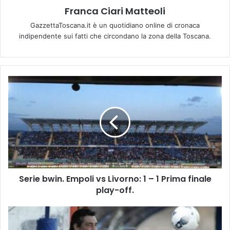
Franca Ciari Matteoli
GazzettaToscana.it è un quotidiano online di cronaca
indipendente sui fatti che circondano la zona della Toscana.
S
e
r
i
e
b
w
i
n
Serie bwin. Empoli vs Livorno: 1 – 1 Prima finale
.
play-off.
E
m
p
S
o
e