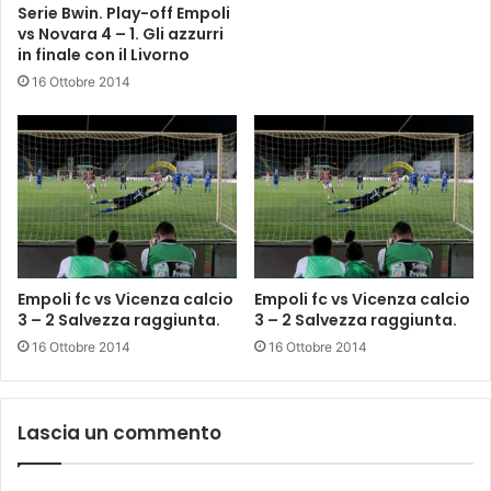
Serie Bwin. Play-off Empoli
n
N
vs Novara 4 – 1. Gli azzurri
a
o
in finale con il Livorno
l
v
16 Ottobre 2014
e
a
p
r
l
a
a
.
y
L
-
e
o
i
f
n
f
t
.
Empoli fc vs Vicenza calcio
Empoli fc vs Vicenza calcio
e
3 – 2 Salvezza raggiunta.
3 – 2 Salvezza raggiunta.
r
v
16 Ottobre 2014
16 Ottobre 2014
i
s
t
Lascia un commento
e
d
e