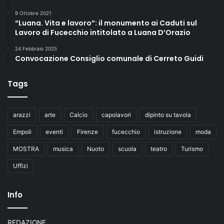
9 Ottobre 2021
“Luana. Vita e lavoro”: il monumento ai Caduti sul
Lavoro di Fucecchio intitolato a Luana D’Orazio
24 Febbraio 2025
Convocazione Consiglio comunale di Cerreto Guidi
Tags
arazzi
arte
Calcio
capolavori
dipinto su tavola
Empoli
eventi
Firenze
fucecchio
istruzione
moda
MOSTRA
musica
Nuoto
scuola
teatro
Turismo
Uffizi
Info
REDAZIONE