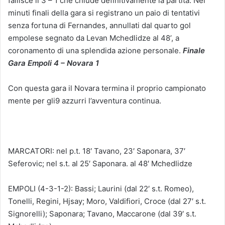
fallisce il 3 – 1 che chiude definitivamente la partita. Nei
minuti finali della gara si registrano un paio di tentativi
senza fortuna di Fernandes, annullati dal quarto gol
empolese segnato da Levan Mchedlidze al 48’, a
coronamento di una splendida azione personale.
Finale
Gara Empoli 4 – Novara 1
Con questa gara il Novara termina il proprio campionato
mente per gli9 azzurri l’avventura continua.
MARCATORI: nel p.t. 18′ Tavano, 23′ Saponara, 37′
Seferovic; nel s.t. al 25′ Saponara. al 48′ Mchedlidze
EMPOLI (4-3-1-2): Bassi; Laurini (dal 22′ s.t. Romeo),
Tonelli, Regini, Hjsay; Moro, Valdifiori, Croce (dal 27′ s.t.
Signorelli); Saponara; Tavano, Maccarone (dal 39′ s.t.