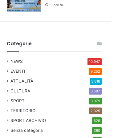
19 ore fa
Categorie
NEWS
10.947
EVENTI
9.252
ATTUALITÀ
3.818
CULTURA
3.587
SPORT
3.079
TERRITORIO
2.325
SPORT ARCHIVIO
629
Senza categoria
360