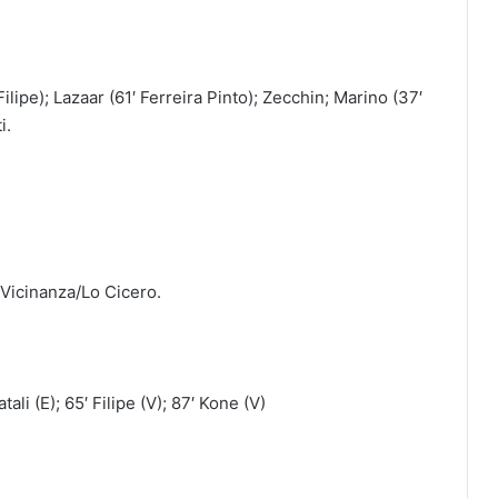
lipe); Lazaar (61′ Ferreira Pinto); Zecchin; Marino (37′
i.
 Vicinanza/Lo Cicero.
ali (E); 65′ Filipe (V); 87′ Kone (V)