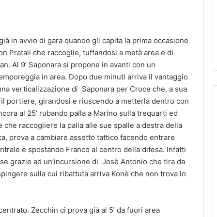
già in avvio di gara quando gli capita la prima occasione
con Pratali che raccoglie, tuffandosi a metà area e di
n. Al 9’ Saponara si propone in avanti con un
emporeggia in area. Dopo due minuti arriva il vantaggio
una verticalizzazione di Saponara per Croce che, a sua
il portiere, girandosi e riuscendo a metterla dentro con
cora al 25’ rubando palla a Marino sulla trequarti ed
che raccogliere la palla alle sue spalle a destra della
fica, prova a cambiare assetto tattico facendo entrare
trale e spostando Franco al centro della difesa. Infatti
rese grazie ad un’incursione di Josè Antonio che tira da
ingere sulla cui ribattuta arriva Konè che non trova lo
entrato. Zecchin ci prova già al 5’ da fuori area