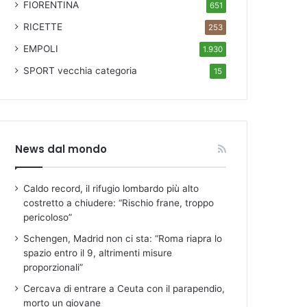
FIORENTINA
651
RICETTE
253
EMPOLI
1.930
SPORT
vecchia categoria
15
News dal mondo
Caldo record, il rifugio lombardo più alto
costretto a chiudere: “Rischio frane, troppo
pericoloso”
Schengen, Madrid non ci sta: “Roma riapra lo
spazio entro il 9, altrimenti misure
proporzionali”
Cercava di entrare a Ceuta con il parapendio,
morto un giovane