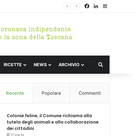
Facebook
LinkedIn
Barra lateral
Cerca per
RICETTE
NEWS
ARCHIVIO
Recente
Popolare
Commenti
Colonie feline, il Comune richiama alla
tutela degli animali e alla collaborazione
dei cittadini
17 ore fa