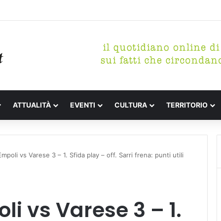
etterari Festa de l’Unità Certaldo
ATTUALITÀ
EVENTI
CULTURA
TERRITORIO
mpoli vs Varese 3 – 1. Sfida play – off. Sarri frena: punti utili
li vs Varese 3 – 1.