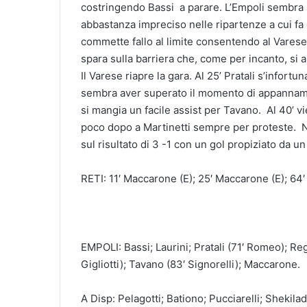
costringendo Bassi a parare. L’Empoli sembra so
abbastanza impreciso nelle ripartenze a cui fa d
commette fallo al limite consentendo al Varese
spara sulla barriera che, come per incanto, si 
Il Varese riapre la gara. Al 25’ Pratali s’infortu
sembra aver superato il momento di appanname
si mangia un facile assist per Tavano. Al 40’ 
poco dopo a Martinetti sempre per proteste. Ne
sul risultato di 3 -1 con un gol propiziato da un 
RETI: 11′ Maccarone (E); 25′ Maccarone (E); 64′ 
EMPOLI: Bassi; Laurini; Pratali (71′ Romeo); Reg
Gigliotti); Tavano (83′ Signorelli); Maccarone.
A Disp: Pelagotti; Bationo; Pucciarelli; Shekila