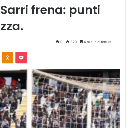
 Sarri frena: punti
ezza.
0
320
4 minuti di lettura
ontakte
Odnoklassniki
Pocket