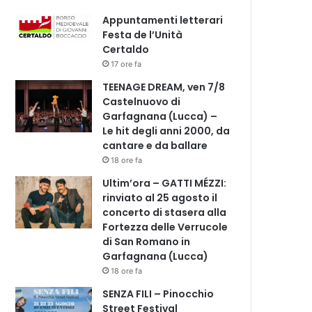
Appuntamenti letterari
Festa de l’Unità
Certaldo
17 ore fa
TEENAGE DREAM, ven 7/8
Castelnuovo di
Garfagnana (Lucca) –
Le hit degli anni 2000, da
cantare e da ballare
18 ore fa
Ultim’ora – GATTI MÉZZI:
rinviato al 25 agosto il
concerto di stasera alla
Fortezza delle Verrucole
di San Romano in
Garfagnana (Lucca)
18 ore fa
SENZA FILI – Pinocchio
Street Festival