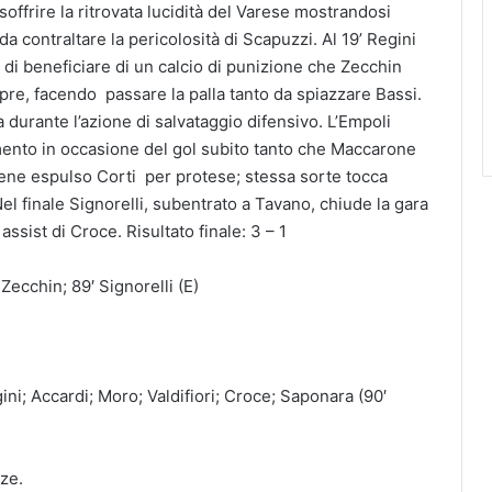
ffrire la ritrovata lucidità del Varese mostrandosi
a contraltare la pericolosità di Scapuzzi. Al 19’ Regini
 di beneficiare di un calcio di punizione che Zecchin
apre, facendo passare la palla tanto da spiazzare Bassi.
na durante l’azione di salvataggio difensivo. L’Empoli
nto in occasione del gol subito tanto che Maccarone
viene espulso Corti per protese; stessa sorte tocca
l finale Signorelli, subentrato a Tavano, chiude la gara
assist di Croce. Risultato finale: 3 – 1
Zecchin; 89′ Signorelli (E)
ini; Accardi; Moro; Valdifiori; Croce; Saponara (90′
dze.