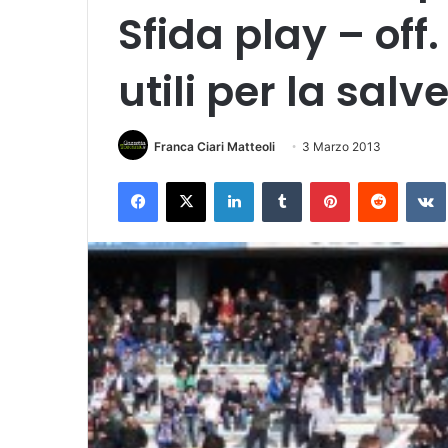
Sfida play – off.
utili per la salv
Franca Ciari Matteoli
3 Marzo 2013
Facebook
X
LinkedIn
Tumblr
Pinterest
Reddit
VK