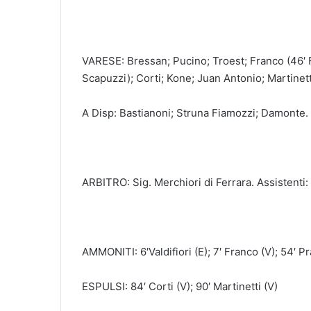
VARESE: Bressan; Pucino; Troest; Franco (46′ Fi
Scapuzzi); Corti; Kone; Juan Antonio; Martinett
A Disp: Bastianoni; Struna Fiamozzi; Damonte.
ARBITRO: Sig. Merchiori di Ferrara. Assistenti:
AMMONITI: 6′Valdifiori (E); 7′ Franco (V); 54′ Prat
ESPULSI: 84′ Corti (V); 90′ Martinetti (V)