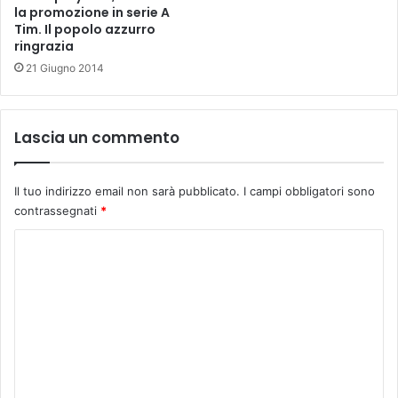
n
t
la promozione in serie A
a
e
Tim. Il popolo azzurro
c
ringrazia
r
h
v
21 Giugno 2014
e
i
p
s
o
t
Lascia un commento
r
a
t
a
a
m
Il tuo indirizzo email non sarà pubblicato.
I campi obbligatori sono
a
i
contrassegnati
*
d
s
E
t
C
m
e
p
o
r
o
S
m
l
a
m
i
r
-
r
e
P
i
n
a
.
d