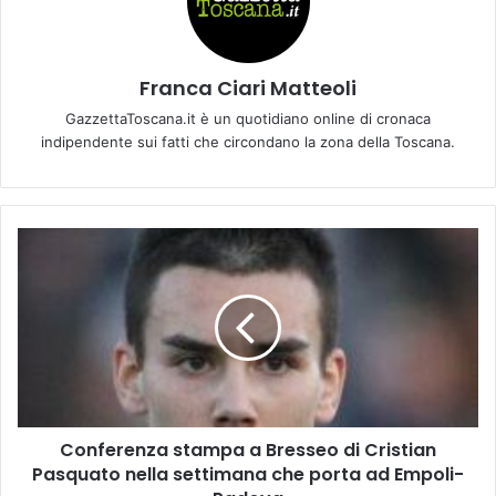
Franca Ciari Matteoli
GazzettaToscana.it è un quotidiano online di cronaca
indipendente sui fatti che circondano la zona della Toscana.
C
o
n
f
e
r
e
n
z
Conferenza stampa a Bresseo di Cristian
a
Pasquato nella settimana che porta ad Empoli-
s
t