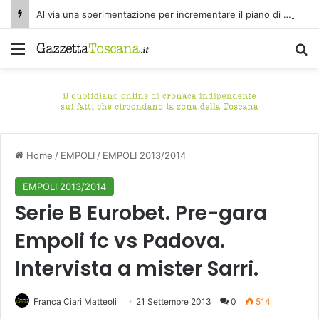
Al via una sperimentazione per incrementare il piano di spazzamento del centro storico di Fucecchio
Menu
C
Home
/
EMPOLI
/
EMPOLI 2013/2014
EMPOLI 2013/2014
Serie B Eurobet. Pre-gara
Empoli fc vs Padova.
Intervista a mister Sarri.
Franca Ciari Matteoli
21 Settembre 2013
0
514