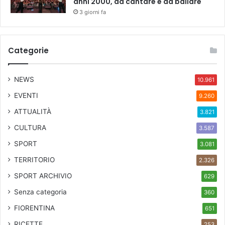
anni 2000, da cantare e da ballare
3 giorni fa
Categorie
NEWS
10.961
EVENTI
9.260
ATTUALITÀ
3.821
CULTURA
3.587
SPORT
3.081
TERRITORIO
2.326
SPORT ARCHIVIO
629
Senza categoria
360
FIORENTINA
651
RICETTE
253