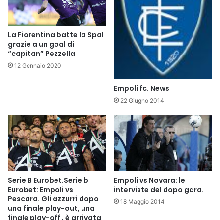
n
r
P
a
a
E
La Fiorentina batte la Spal
s
m
grazie a un goal di
q
p
“capitan” Pezzella
u
o
12 Gennaio 2020
a
l
t
i
Empoli fc. News
o
f
n
c
22 Giugno 2014
e
v
l
s
l
P
a
a
s
d
e
o
t
v
Serie B Eurobet.Serie b
Empoli vs Novara: le
t
a
Eurobet: Empoli vs
interviste del dopo gara.
i
.
Pescara. Gli azzurri dopo
18 Maggio 2014
m
I
una finale play-out, una
a
n
finale play-off , è arrivata