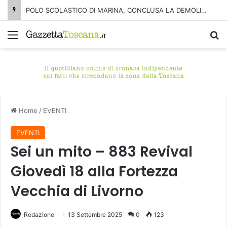
POLO SCOLASTICO DI MARINA, CONCLUSA LA DEMOLIZIONE DELL’ALA NORD-SUD
Menu
C
Home
/
EVENTI
EVENTI
Sei un mito – 883 Revival
Giovedì 18 alla Fortezza
Vecchia di Livorno
Redazione
13 Settembre 2025
0
123