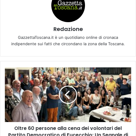
Redazione
GazzettaToscana.it è un quotidiano online di cronaca
indipendente sui fatti che circondano la zona della Toscana.
O
l
t
r
e
6
0
p
e
Oltre 60 persone alla cena dei volontari del
r
Partito Democratico di Fucecchio: Un Segnale di
s