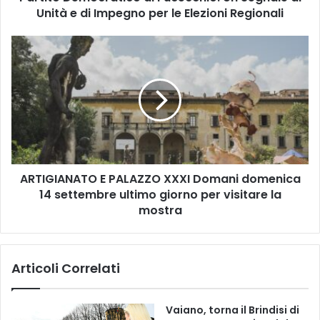
o
Unità e di Impegno per le Elezioni Regionali
n
e
A
a
R
l
T
l
I
a
G
c
I
e
A
n
N
a
A
d
ARTIGIANATO E PALAZZO XXXI Domani domenica
T
e
14 settembre ultimo giorno per visitare la
O
i
E
mostra
v
P
o
A
l
L
Articoli Correlati
o
A
n
Z
t
Z
Vaiano, torna il Brindisi di
a
O