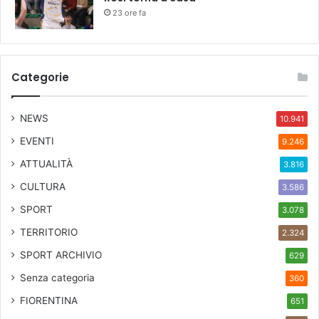
23 ore fa
Categorie
NEWS
10.941
EVENTI
9.246
ATTUALITÀ
3.816
CULTURA
3.586
SPORT
3.078
TERRITORIO
2.324
SPORT ARCHIVIO
629
Senza categoria
360
FIORENTINA
651