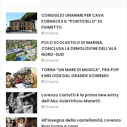
l
e
E
CONSIGLIO UNANIME PER CAVA
l
FORNACE E IL “PONTICELLO” DI
e
FIUMETTO
z
23 ore fa
i
POLO SCOLASTICO DI MARINA,
o
CONCLUSA LA DEMOLIZIONE DELL’ALA
n
NORD-SUD
i
23 ore fa
R
e
TORNA “UN MARE DI MUSICA”, FRA POP
g
E MELODIE DAL GRANDE SCHERMO
i
23 ore fa
o
n
Lorenzo Carlotti è la prima new entry
a
dell’Abc Solettificio Manetti
l
23 ore fa
i
All’insegna della castellanità, Lorenzo
Rosi torna a casa