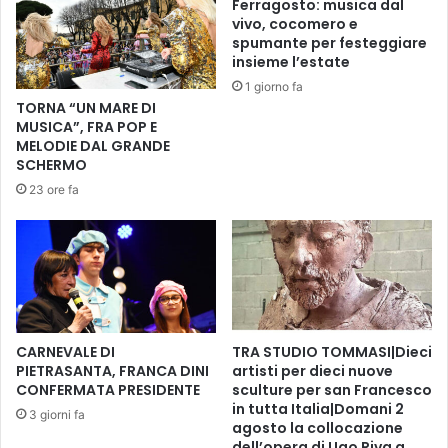
Ferragosto: musica dal
r
X
vivo, cocomero e
i
X
spumante per festeggiare
d
X
insieme l’estate
e
I
1 giorno fa
l
D
TORNA “UN MARE DI
P
o
MUSICA”, FRA POP E
a
m
MELODIE DAL GRANDE
r
a
SCHERMO
t
n
23 ore fa
i
i
t
d
o
o
D
m
e
e
m
n
o
i
c
c
CARNEVALE DI
TRA STUDIO TOMMASI|Dieci
r
a
PIETRASANTA, FRANCA DINI
artisti per dieci nuove
a
CONFERMATA PRESIDENTE
sculture per san Francesco
1
t
in tutta Italia|Domani 2
4
3 giorni fa
agosto la collocazione
i
s
dell’opera di Ugo Riva a