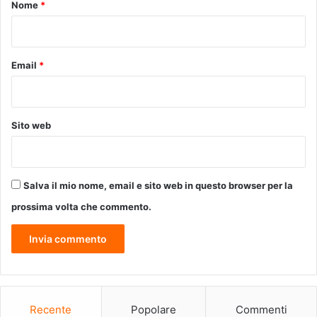
o
Nome
*
e
r
*
d
v
i
i
U
s
Email
*
n
i
i
t
t
a
à
r
Sito web
e
e
d
l
i
a
I
m
Salva il mio nome, email e sito web in questo browser per la
m
o
p
s
prossima volta che commento.
e
t
g
r
n
a
o
p
e
r
Recente
Popolare
Commenti