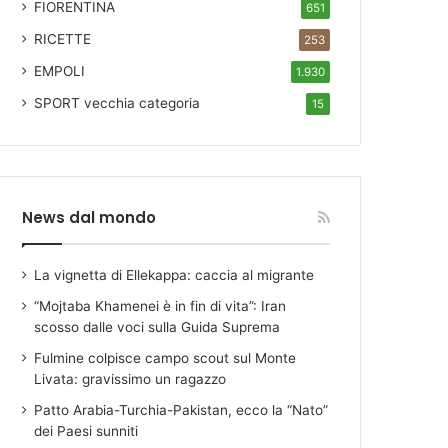
FIORENTINA
651
RICETTE
253
EMPOLI
1.930
SPORT
vecchia categoria
15
News dal mondo
La vignetta di Ellekappa: caccia al migrante
“Mojtaba Khamenei è in fin di vita”: Iran
scosso dalle voci sulla Guida Suprema
Fulmine colpisce campo scout sul Monte
Livata: gravissimo un ragazzo
Patto Arabia-Turchia-Pakistan, ecco la “Nato”
dei Paesi sunniti