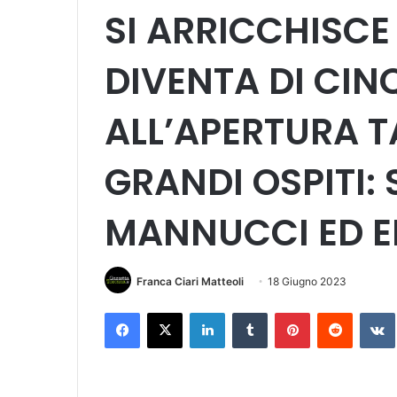
SI ARRICCHISCE
DIVENTA DI CIN
ALL’APERTURA 
GRANDI OSPITI: 
MANNUCCI ED E
Franca Ciari Matteoli
18 Giugno 2023
Facebook
X
LinkedIn
Tumblr
Pinterest
Reddit
VK