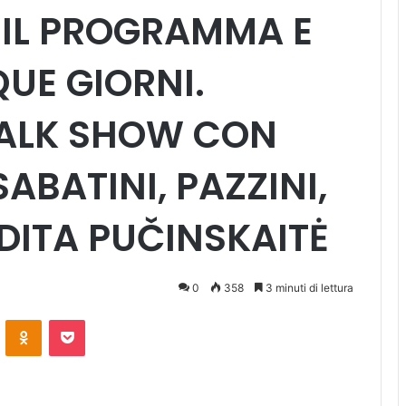
 IL PROGRAMMA E
QUE GIORNI.
TALK SHOW CON
SABATINI, PAZZINI,
DITA PUČINSKAITĖ
0
358
3 minuti di lettura
ontakte
Odnoklassniki
Pocket