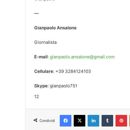
—
Gianpaolo Ansalone
Giornalista
E-mail
:
gianpaolo.ansalone@gmail.com
Cellulare
: +39 3284124103
Skype
: gianpaolo751
12
Facebook
X
LinkedIn
Tumblr
Pinterest
Condividi