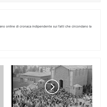
ano online di cronaca indipendente sui fatti che circondano la
C
i
n
e
m
a
:
i