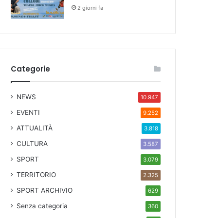
2 giorni fa
Categorie
NEWS
10.947
EVENTI
9.252
ATTUALITÀ
3.818
CULTURA
3.587
SPORT
3.079
TERRITORIO
2.325
SPORT ARCHIVIO
629
Senza categoria
360