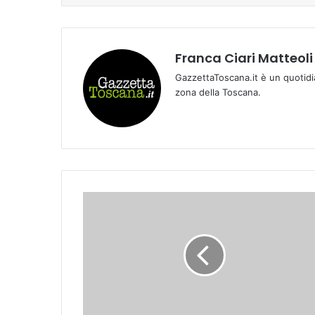
Franca Ciari Matteoli
GazzettaToscana.it è un quotidi
zona della Toscana.
I
s
i
n
d
a
c
a