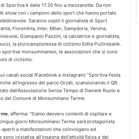
i di Sportiva è dalle 17.30 fino a mezzanotte. Da non
talk show con i campioni dello sport che hanno portato
ldinievole. Saranno ospiti il giornalista di Sport
lanta, Fiorentina, Inter, Milan, Sampdoria, Verona,
inievole, Giampaolo Pazzini, la calciatrice e giornalista,
nucci, la pluricampionessa di ciclismo Edita Pučinskaitė.
e sportive monsummanesi, le associazioni che si sono
oni di ciclismo.
sui canali social (Facebook e Instagram) “Sportiva Festa
anche all’ingresso del parco Orzali, scansionando il QR
lizzato dall’Associazione Senza Tempo di Daniele Ruoto e
tegno del Comune di Monsummano Terme.
erme
, afferma: “Siamo davvero contenti di ospitare e
r cinque giorni Monsummano Terme sarà protagonista
e aperti a manifestazioni che coinvolgano ed
sono iniziative all’insegna dell’attività fisica e del