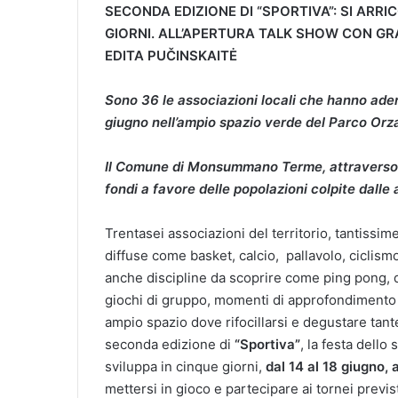
SECONDA EDIZIONE DI “SPORTIVA”: SI ARR
GIORNI. ALL’APERTURA TALK SHOW CON GRA
EDITA PUČINSKAITĖ
Sono 36 le associazioni locali che hanno ader
giugno nell’ampio spazio verde del Parco O
Il Comune di Monsummano Terme, attraverso le
fondi a favore delle popolazioni colpite dalle
Trentasei associazioni del territorio, tantissim
diffuse come basket, calcio, pallavolo, ciclismo,
anche discipline da scoprire come ping pong, d
giochi di gruppo, momenti di approfondimento e 
ampio spazio dove rifocillarsi e degustare tante
seconda edizione di
“Sportiva”
, la festa dello
sviluppa in cinque giorni,
dal 14 al 18 giugno
mettersi in gioco e partecipare ai tornei previ