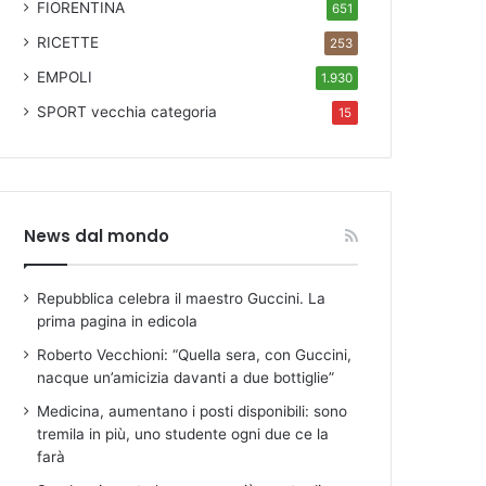
FIORENTINA
651
RICETTE
253
EMPOLI
1.930
SPORT
vecchia categoria
15
News dal mondo
Repubblica celebra il maestro Guccini. La
prima pagina in edicola
Roberto Vecchioni: “Quella sera, con Guccini,
nacque un’amicizia davanti a due bottiglie”
Medicina, aumentano i posti disponibili: sono
tremila in più, uno studente ogni due ce la
farà