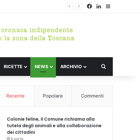
Facebook
LinkedIn
Barra lateral
Cerca per
RICETTE
NEWS
ARCHIVIO
Recente
Popolare
Commenti
Colonie feline, il Comune richiama alla
tutela degli animali e alla collaborazione
dei cittadini
9 ore fa