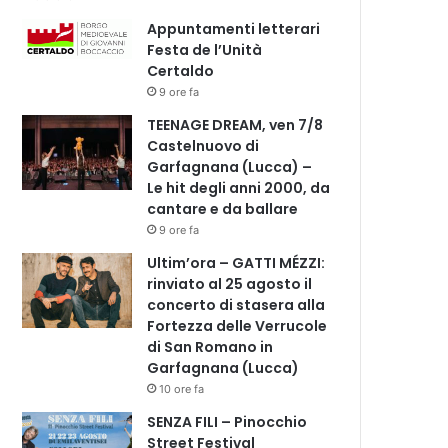
Appuntamenti letterari
Festa de l’Unità
Certaldo
9 ore fa
TEENAGE DREAM, ven 7/8
Castelnuovo di
Garfagnana (Lucca) –
Le hit degli anni 2000, da
cantare e da ballare
9 ore fa
Ultim’ora – GATTI MÉZZI:
rinviato al 25 agosto il
concerto di stasera alla
Fortezza delle Verrucole
di San Romano in
Garfagnana (Lucca)
10 ore fa
SENZA FILI – Pinocchio
Street Festival