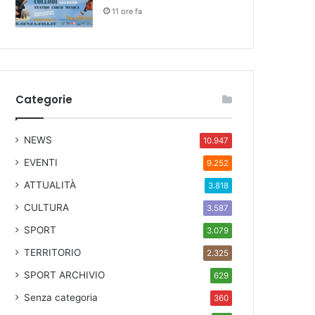
11 ore fa
Categorie
NEWS
10.947
EVENTI
9.252
ATTUALITÀ
3.818
CULTURA
3.587
SPORT
3.079
TERRITORIO
2.325
SPORT ARCHIVIO
629
Senza categoria
360