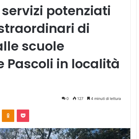
 servizi potenziati
straordinari di
lle scuole
 Pascoli in località
0
127
4 minuti di lettura
ontakte
Odnoklassniki
Pocket