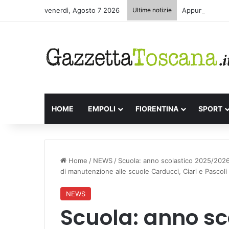
venerdì, Agosto 7 2026
Ultime notizie
Appuntamenti l
HOME
EMPOLI
FIORENTINA
SPORT
Home
/
NEWS
/
Scuola: anno scolastico 2025/2026 a
di manutenzione alle scuole Carducci, Ciari e Pascoli i
NEWS
Scuola: anno sc