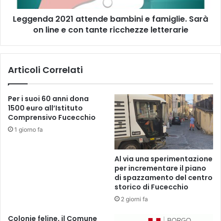
r
2
u
Leggenda 2021 attende bambini e famiglie. Sarà
0
c
on line e con tante ricchezze letterarie
2
c
1
i
a
o
t
Articoli Correlati
,
t
u
e
n
n
Per i suoi 60 anni dona
B
d
1500 euro all’Istituto
u
e
Comprensivo Fucecchio
s
b
1 giorno fa
o
a
n
m
i
b
Al via una sperimentazione
D
i
per incrementare il piano
a
n
di spazzamento del centro
y
i
storico di Fucecchio
a
e
2 giorni fa
d
f
i
a
Colonie feline, il Comune