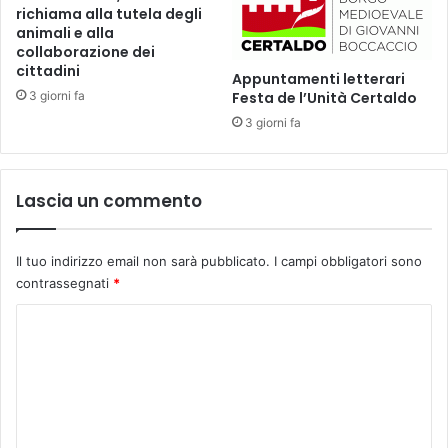
s
m
richiama alla tutela degli
t
i
animali e alla
a
collaborazione dei
g
cittadini
n
l
Appuntamenti letterari
z
i
3 giorni fa
Festa de l’Unità Certaldo
a
e
3 giorni fa
p
.
e
S
r
a
i
Lascia un commento
r
1
à
5
o
5
n
Il tuo indirizzo email non sarà pubblicato.
I campi obbligatori sono
a
l
contrassegnati
*
n
i
C
n
n
i
e
o
d
e
m
a
c
l
o
m
l
n
e
a