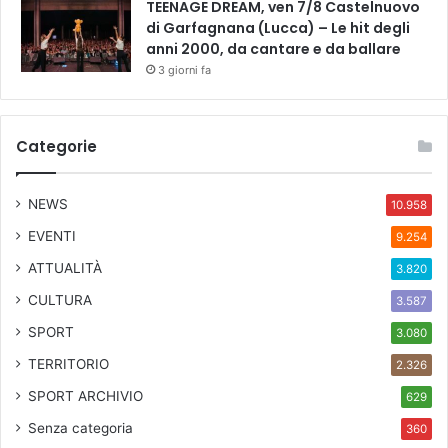
TEENAGE DREAM, ven 7/8 Castelnuovo
di Garfagnana (Lucca) – Le hit degli
anni 2000, da cantare e da ballare
3 giorni fa
Categorie
NEWS
10.958
EVENTI
9.254
ATTUALITÀ
3.820
CULTURA
3.587
SPORT
3.080
TERRITORIO
2.326
SPORT ARCHIVIO
629
Senza categoria
360