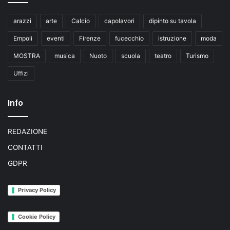
arazzi
arte
Calcio
capolavori
dipinto su tavola
Empoli
eventi
Firenze
fucecchio
istruzione
moda
MOSTRA
musica
Nuoto
scuola
teatro
Turismo
Uffizi
Info
REDAZIONE
CONTATTI
GDPR
Privacy Policy
Cookie Policy