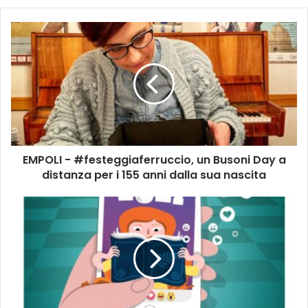
E
M
P
O
L
I
-
#
f
EMPOLI - #festeggiaferruccio, un Busoni Day a
e
distanza per i 155 anni dalla sua nascita
s
t
e
L
g
e
g
g
i
g
a
e
f
n
e
d
r
a