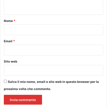
t
s
n
a
u
n
t
a
t
o
n
e
Nome
*
a
r
*
s
i
c
c
i
c
Email
*
t
h
a
e
z
z
Sito web
e
l
e
t
Salva il mio nome, email e sito web in questo browser per la
t
prossima volta che commento.
e
r
a
r