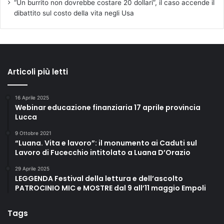
“Un burrito non dovrebbe costare 20 dollari”, il caso accende il
dibattito sul costo della vita negli Usa
Articoli più letti
16 Aprile 2025
Webinar educazione finanziaria 17 aprile provincia
Lucca
9 Ottobre 2021
“Luana. Vita e lavoro”: il monumento ai Caduti sul
Lavoro di Fucecchio intitolato a Luana D’Orazio
29 Aprile 2025
LEGGENDA Festival della lettura e dell’ascolto
PATROCINIO MIC e MOSTRE dal 9 all’11 maggio Empoli
Tags