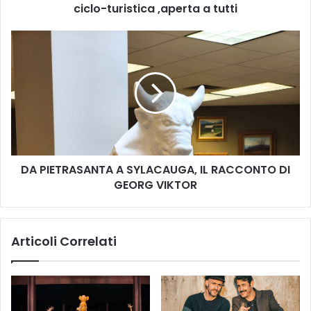
C
ciclo-turistica ,aperta a tutti
i
t
D
t
A
à
P
,
I
c
E
o
T
n
R
A
A
V
S
I
DA PIETRASANTA A SYLACAUGA, IL RACCONTO DI
A
S
GEORG VIKTOR
N
-
T
D
A
o
A
Articoli Correlati
m
S
e
Y
n
L
i
A
c
C