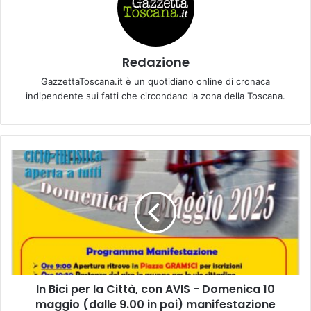
Redazione
GazzettaToscana.it è un quotidiano online di cronaca
indipendente sui fatti che circondano la zona della Toscana.
I
n
B
i
c
i
p
e
r
In Bici per la Città, con AVIS - Domenica 10
l
maggio (dalle 9.00 in poi) manifestazione
a