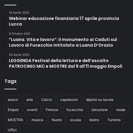
16 Aprile 2025
Webinar educazione finanziaria 17 aprile provincia
Lucca
9 Ottobre 2021
“Luana. Vita e lavoro”: il monumento ai Caduti sul
Lavoro di Fucecchio intitolato a Luana D’Orazio
29 Aprile 2025
LEGGENDA Festival della lettura e dell’ascolto
PATROCINIO MIC e MOSTRE dal 9 all’11 maggio Empoli
Tags
arazzi
arte
Calcio
capolavori
dipinto su tavola
Empoli
eventi
Firenze
fucecchio
istruzione
moda
MOSTRA
musica
Nuoto
scuola
teatro
Turismo
Uffizi