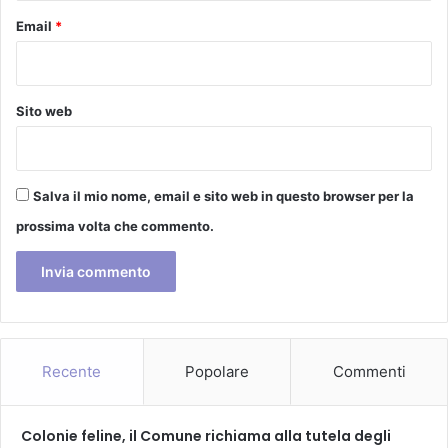
o
Email
*
-
t
u
r
Sito web
i
s
t
i
Salva il mio nome, email e sito web in questo browser per la
c
a
prossima volta che commento.
,
a
p
e
r
t
a
Recente
Popolare
Commenti
a
t
u
Colonie feline, il Comune richiama alla tutela degli