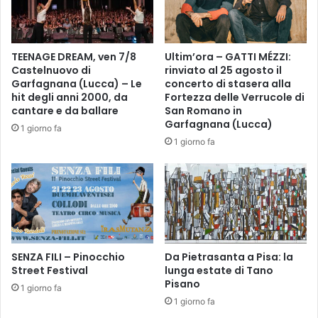
a
A
1
U
0
G
m
A
TEENAGE DREAM, ven 7/8
Ultim’ora – GATTI MÉZZI:
a
,
Castelnuovo di
rinviato al 25 agosto il
g
I
Garfagnana (Lucca) – Le
concerto di stasera alla
g
L
hit degli anni 2000, da
Fortezza delle Verrucole di
i
R
cantare e da ballare
San Romano in
o
A
Garfagnana (Lucca)
1 giorno fa
(
C
1 giorno fa
d
C
a
O
l
N
l
T
e
O
9
D
.
I
0
SENZA FILI – Pinocchio
Da Pietrasanta a Pisa: la
G
Street Festival
lunga estate di Tano
0
E
Pisano
i
O
1 giorno fa
n
R
1 giorno fa
p
G