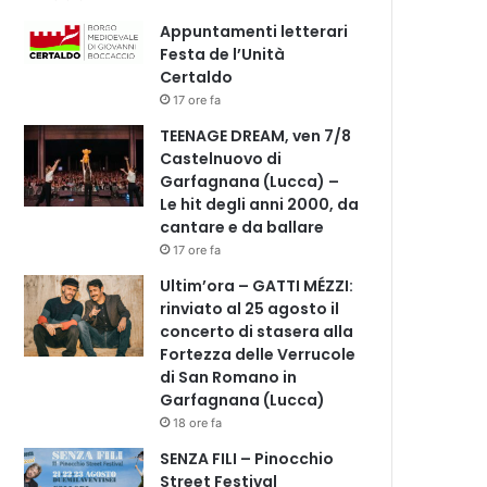
Appuntamenti letterari
Festa de l’Unità
Certaldo
17 ore fa
TEENAGE DREAM, ven 7/8
Castelnuovo di
Garfagnana (Lucca) –
Le hit degli anni 2000, da
cantare e da ballare
17 ore fa
Ultim’ora – GATTI MÉZZI:
rinviato al 25 agosto il
concerto di stasera alla
Fortezza delle Verrucole
di San Romano in
Garfagnana (Lucca)
18 ore fa
SENZA FILI – Pinocchio
Street Festival