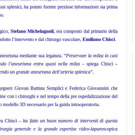
asi splenici, ha potuto fornire preziose informazioni sia prima
so.
rgico,
Stefano Michelagnoli
, era composto dal primario della
dotto l’intervento e dal chirurgo vascolare,
Emiliano Chisci
.
l’aneurisma mediante sua legatura. “
Preservare la milza in casi
ndo l’aneurisma entra quasi nella milza
– spiega Chisci –
dendo un grande aneurisma dell’arteria splenica
”.
gegneri Giovan Battista Semplici e Federica Giovannini che
line con i chirurghi e nel tempo della pre ospedalizzazione del
etto modello 3D necessario per la guida intraoperatoria.
nea Chisci –
ha fatto un buon numero di interventi di questa
irurgia generale e la grande expertise video-laparoscopica