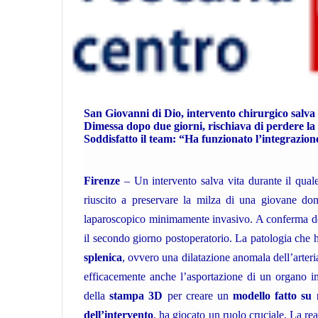
San Giovanni di Dio, intervento chirurgico salva 
Dimessa dopo due giorni, rischiava di perdere la
Soddisfatto il team: “Ha funzionato l’integrazion
Firenze
– Un intervento salva vita durante il qual
riuscito a preservare la milza di una giovane don
laparoscopico minimamente invasivo. A conferma del 
il secondo giorno postoperatorio. La patologia che 
splenica
, ovvero una dilatazione anomala dell’arteria 
efficacemente anche l’asportazione di un organo im
della
stampa 3D
per creare un
modello fatto su
dell’intervento
, ha giocato un ruolo cruciale. La r