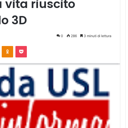
 vita riuscito
lo 3D
0
286
3 minuti di lettura
ontakte
Odnoklassniki
Pocket