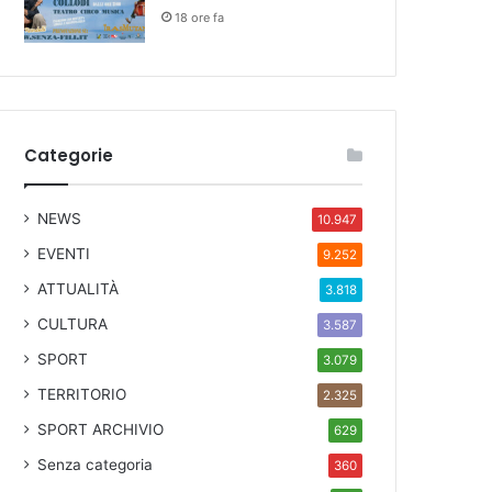
18 ore fa
Categorie
NEWS
10.947
EVENTI
9.252
ATTUALITÀ
3.818
CULTURA
3.587
SPORT
3.079
TERRITORIO
2.325
SPORT ARCHIVIO
629
Senza categoria
360