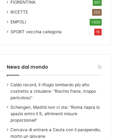
FIORENTINA
651
RICETTE
253
EMPOLI
1.930
SPORT
vecchia categoria
15
News dal mondo
Caldo record, il rifugio lombardo più alto
costretto a chiudere: “Rischio frane, troppo
pericoloso”
Schengen, Madrid non ci sta: “Roma riapra lo
spazio entro il 9, altrimenti misure
proporzionali”
Cercava di entrare a Ceuta con il parapendio,
morto un giovane