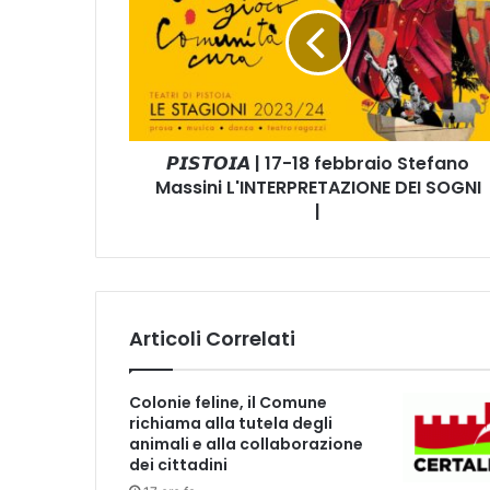
𝙎
𝙏
𝙊
𝙄
𝘼
|
1
𝙋𝙄𝙎𝙏𝙊𝙄𝘼 | 17-18 febbraio Stefano
7
Massini L'INTERPRETAZIONE DEI SOGNI
-
1
|
8
f
e
b
b
Articoli Correlati
r
a
i
Colonie feline, il Comune
o
richiama alla tutela degli
S
animali e alla collaborazione
t
dei cittadini
e