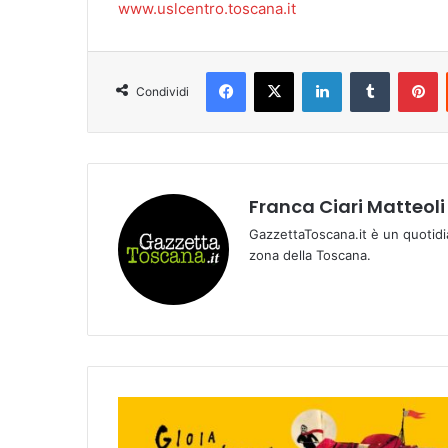
www.uslcentro.toscana.it
Facebook
X
LinkedIn
Tumblr
Pinterest
Condividi
Franca Ciari Matteoli
GazzettaToscana.it è un quotidi
zona della Toscana.
𝙋
𝙄