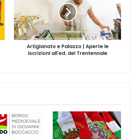
t
i
g
i
a
n
a
Artigianato e Palazzo | Aperte le
t
iscrizioni all'ed. del Trentennale
o
e
P
a
l
a
z
z
o
|
A
p
e
r