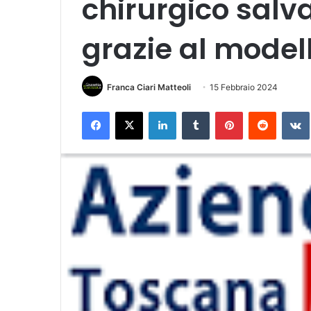
chirurgico salva
grazie al model
Franca Ciari Matteoli
15 Febbraio 2024
Facebook
X
LinkedIn
Tumblr
Pinterest
Reddit
VK