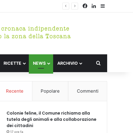
Facebook
LinkedIn
Barra lateral
Cerca per
RICETTE
NEWS
ARCHIVIO
Recente
Popolare
Commenti
Colonie feline, il Comune richiama alla
tutela degli animali e alla collaborazione
dei cittadini
17 ore fa