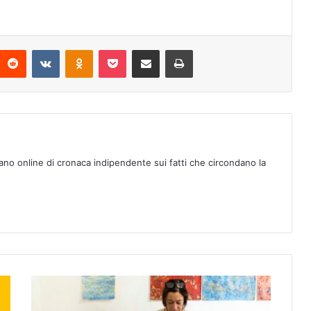
Reddit
VKontakte
Odnoklassniki
Pocket
Condividi via mail
Stampa
ano online di cronaca indipendente sui fatti che circondano la
A
r