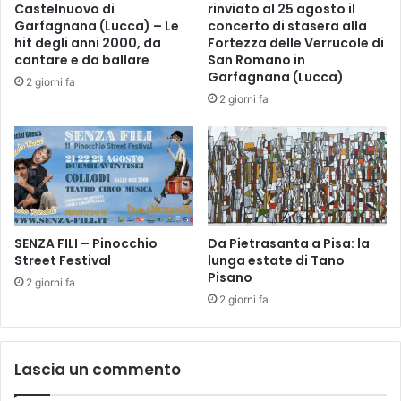
Castelnuovo di
rinviato al 25 agosto il
l
S
Garfagnana (Lucca) – Le
concerto di stasera alla
t
I
hit degli anni 2000, da
Fortezza delle Verrucole di
i
P
cantare e da ballare
San Romano in
m
E
Garfagnana (Lucca)
2 giorni fa
a
R
2 giorni fa
c
L
h
A
i
B
a
A
m
D
a
P
t
L
a
SENZA FILI – Pinocchio
Da Pietrasanta a Pisa: la
A
Street Festival
lunga estate di Tano
p
Y
Pisano
e
E
2 giorni fa
r
R
2 giorni fa
i
S
“
m
Lascia un commento
e
g