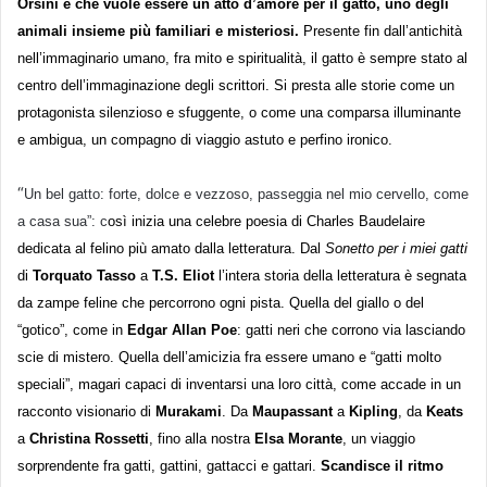
Orsini e che vuole essere un atto d’amore per il gatto, uno degli
animali insieme più familiari e misteriosi.
Presente fin dall’antichità
nell’immaginario umano, fra mito e spiritualità, il gatto è sempre stato al
centro dell’immaginazione degli scrittori. Si presta alle storie come un
protagonista silenzioso e sfuggente, o come una comparsa illuminante
e ambigua, un compagno di viaggio astuto e perfino ironico.
“
Un bel gatto: forte, dolce e vezzoso, passeggia nel mio cervello, come
a casa sua”: c
osì inizia una celebre poesia di Charles Baudelaire
dedicata al felino più amato dalla letteratura. Dal
Sonetto per i miei gatti
di
Torquato Tasso
a
T.S. Eliot
l’intera storia della letteratura è segnata
da zampe feline che percorrono ogni pista. Quella del giallo o del
“gotico”, come in
Edgar Allan Poe
: gatti neri che corrono via lasciando
scie di mistero. Quella dell’amicizia fra essere umano e “gatti molto
speciali”, magari capaci di inventarsi una loro città, come accade in un
racconto visionario di
Murakami
. Da
Maupassant
a
Kipling
, da
Keats
a
Christina Rossetti
, fino alla nostra
Elsa Morante
, un viaggio
sorprendente fra gatti, gattini, gattacci e gattari.
Scandisce il ritmo