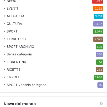
NEWS
10.947
EVENTI
9.252
ATTUALITÀ
3.818
CULTURA
3.587
SPORT
3.079
TERRITORIO
2.325
SPORT ARCHIVIO
629
Senza categoria
360
FIORENTINA
651
RICETTE
253
EMPOLI
1.930
SPORT
vecchia categoria
15
News dal mondo