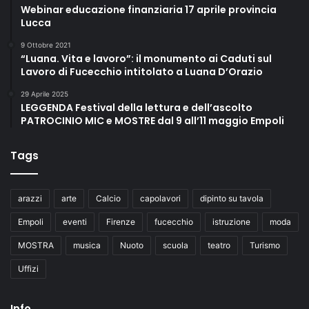
Webinar educazione finanziaria 17 aprile provincia
Lucca
9 Ottobre 2021
“Luana. Vita e lavoro”: il monumento ai Caduti sul
Lavoro di Fucecchio intitolato a Luana D’Orazio
29 Aprile 2025
LEGGENDA Festival della lettura e dell’ascolto
PATROCINIO MIC e MOSTRE dal 9 all’11 maggio Empoli
Tags
arazzi
arte
Calcio
capolavori
dipinto su tavola
Empoli
eventi
Firenze
fucecchio
istruzione
moda
MOSTRA
musica
Nuoto
scuola
teatro
Turismo
Uffizi
Info