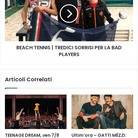
i
A
n
C
a
H
l
T
e
E
p
N
e
N
r
BEACH TENNIS | TREDICI SORRISI PER LA BAD
I
“
PLAYERS
S
L
|
o
T
S
R
Articoli Correlati
b
E
a
D
r
I
a
C
c
I
c
S
o
O
”
R
,
R
TEENAGE DREAM, ven 7/8
Ultim’ora – GATTI MÉZZI:
u
I