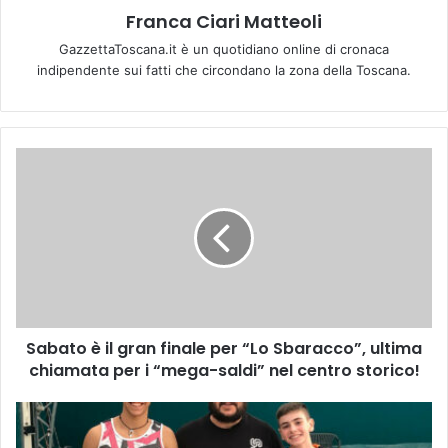
Franca Ciari Matteoli
GazzettaToscana.it è un quotidiano online di cronaca
indipendente sui fatti che circondano la zona della Toscana.
S
a
b
a
t
o
è
i
l
Sabato è il gran finale per “Lo Sbaracco”, ultima
g
chiamata per i “mega-saldi” nel centro storico!
r
a
n
B
f
E