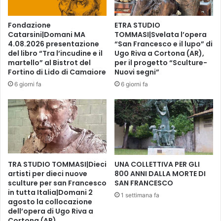
t
i
Fondazione
ETRA STUDIO
p
Catarsini|Domani MA
TOMMASI|Svelata l’opera
e
4.08.2026 presentazione
“San Francesco e il lupo” di
r
del libro “Tra l’incudine e il
Ugo Riva a Cortona (AR),
i
martello” al Bistrot del
per il progetto “Sculture-
p
Fortino di Lido di Camaiore
Nuovi segni”
i
6 giorni fa
6 giorni fa
ù
p
i
c
c
o
l
TRA STUDIO TOMMASI|Dieci
UNA COLLETTIVA PER GLI
i
artisti per dieci nuove
800 ANNI DALLA MORTE DI
sculture per san Francesco
SAN FRANCESCO
in tutta Italia|Domani 2
1 settimana fa
agosto la collocazione
dell’opera di Ugo Riva a
Cortona (AR)