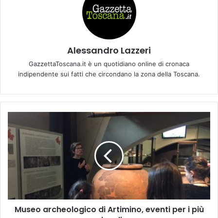
Alessandro Lazzeri
GazzettaToscana.it è un quotidiano online di cronaca
indipendente sui fatti che circondano la zona della Toscana.
M
u
s
e
o
a
r
c
h
Museo archeologico di Artimino, eventi per i più
e