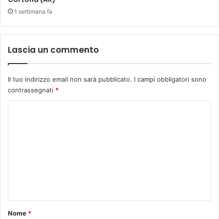
1 settimana fa
Lascia un commento
Il tuo indirizzo email non sarà pubblicato.
I campi obbligatori sono
contrassegnati
*
C
o
m
m
e
n
t
o
Nome
*