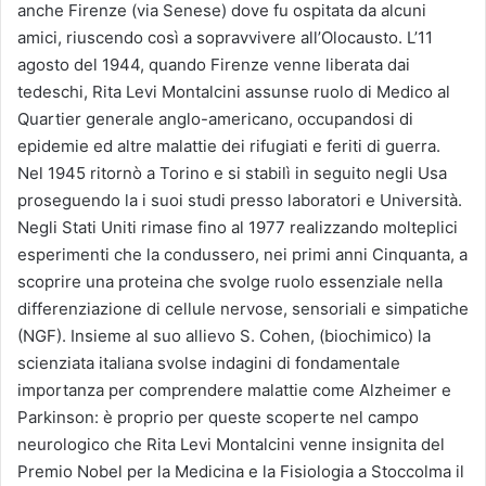
anche Firenze (via Senese) dove fu ospitata da alcuni
amici, riuscendo così a sopravvivere all’Olocausto. L’11
agosto del 1944, quando Firenze venne liberata dai
tedeschi, Rita Levi Montalcini assunse ruolo di Medico al
Quartier generale anglo-americano, occupandosi di
epidemie ed altre malattie dei rifugiati e feriti di guerra.
Nel 1945 ritornò a Torino e si stabilì in seguito negli Usa
proseguendo la i suoi studi presso laboratori e Università.
Negli Stati Uniti rimase fino al 1977 realizzando molteplici
esperimenti che la condussero, nei primi anni Cinquanta, a
scoprire una proteina che svolge ruolo essenziale nella
differenziazione di cellule nervose, sensoriali e simpatiche
(NGF). Insieme al suo allievo S. Cohen, (biochimico) la
scienziata italiana svolse indagini di fondamentale
importanza per comprendere malattie come Alzheimer e
Parkinson: è proprio per queste scoperte nel campo
neurologico che Rita Levi Montalcini venne insignita del
Premio Nobel per la Medicina e la Fisiologia a Stoccolma il