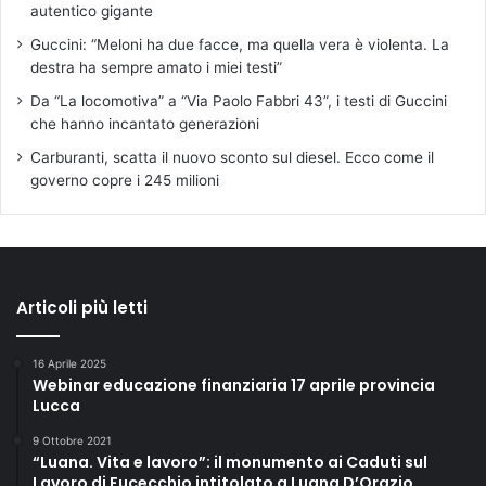
autentico gigante
Guccini: “Meloni ha due facce, ma quella vera è violenta. La
destra ha sempre amato i miei testi”
Da “La locomotiva” a “Via Paolo Fabbri 43”, i testi di Guccini
che hanno incantato generazioni
Carburanti, scatta il nuovo sconto sul diesel. Ecco come il
governo copre i 245 milioni
Articoli più letti
16 Aprile 2025
Webinar educazione finanziaria 17 aprile provincia
Lucca
9 Ottobre 2021
“Luana. Vita e lavoro”: il monumento ai Caduti sul
Lavoro di Fucecchio intitolato a Luana D’Orazio