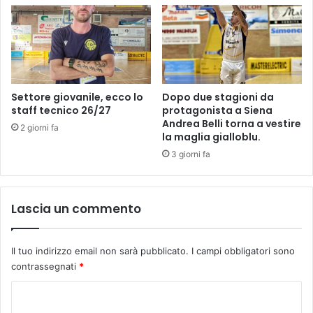
a
f
t
a
t
b
i
o
v
t
i
t
t
i
Settore giovanile, ecco lo
Dopo due stagioni da
à
n
staff tecnico 26/27
protagonista a Siena
s
o
Andrea Belli torna a vestire
2 giorni fa
p
la maglia gialloblu.
p
o
i
3 giorni fa
r
e
t
n
i
o
Lascia un commento
v
c
a
o
a
n
Il tuo indirizzo email non sarà pubblicato.
I campi obbligatori sono
l
B
contrassegnati
*
l
u
'
s
C
a
t
p
o
o