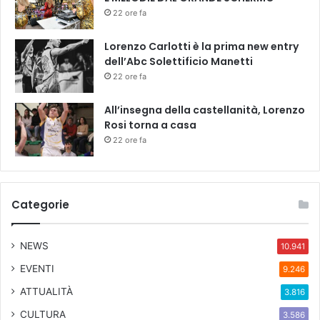
e
22 ore fa
l
l
Lorenzo Carlotti è la prima new entry
a
dell’Abc Solettificio Manetti
c
22 ore fa
o
m
u
All’insegna della castellanità, Lorenzo
n
Rosi torna a casa
i
22 ore fa
t
à
Categorie
NEWS
10.941
EVENTI
9.246
ATTUALITÀ
3.816
CULTURA
3.586