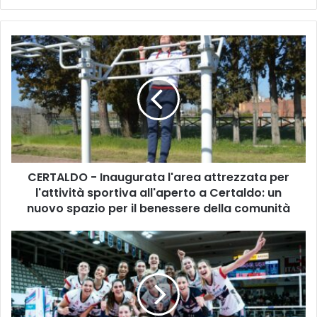
C
E
R
T
A
L
D
O
-
CERTALDO - Inaugurata l'area attrezzata per
I
l'attività sportiva all'aperto a Certaldo: un
n
a
nuovo spazio per il benessere della comunità
u
g
L
u
a
r
R
a
e
t
a
a
l