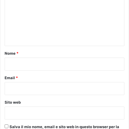
e
A
m
r
r
m
t
s
o
i
e
a
z
n
C
i
e
o
t
r
o
Nome
*
t
a
*
l
d
o
Email
*
:
u
n
n
Sito web
u
o
v
o
Salva il mio nome, email e sito web in questo browser per la