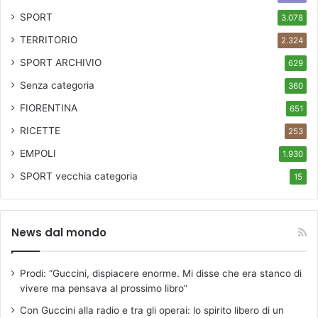
SPORT
3.078
TERRITORIO
2.324
SPORT ARCHIVIO
629
Senza categoria
360
FIORENTINA
651
RICETTE
253
EMPOLI
1.930
SPORT
vecchia categoria
15
News dal mondo
Prodi: “Guccini, dispiacere enorme. Mi disse che era stanco di
vivere ma pensava al prossimo libro”
Con Guccini alla radio e tra gli operai: lo spirito libero di un