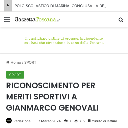
POLO SCOLASTICO DI MARINA, CONCLUSA LA DEMOLIZIONE DELL’ALA NORD-SUD
Menu
C
Home
/
SPORT
SPORT
RICONOSCIMENTO PER
MERITI SPORTIVI A
GIANMARCO GENOVALI
Redazione
7 Marzo 2024
0
315
minuto di lettura