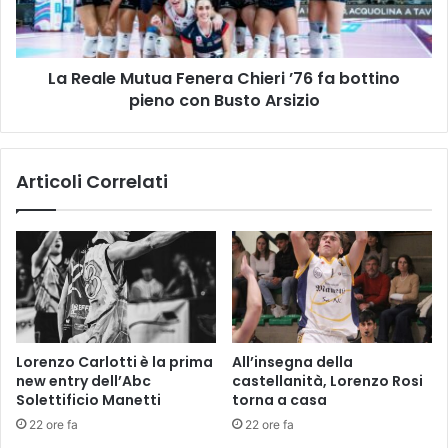
l
e
'
M
a
u
r
La Reale Mutua Fenera Chieri ’76 fa bottino
t
e
pieno con Busto Arsizio
u
a
a
a
F
t
e
Articoli Correlati
t
n
r
e
e
r
z
a
z
C
a
h
t
i
a
e
p
r
Lorenzo Carlotti è la prima
All’insegna della
e
i
new entry dell’Abc
castellanità, Lorenzo Rosi
r
’
Solettificio Manetti
torna a casa
l
7
22 ore fa
22 ore fa
'
6