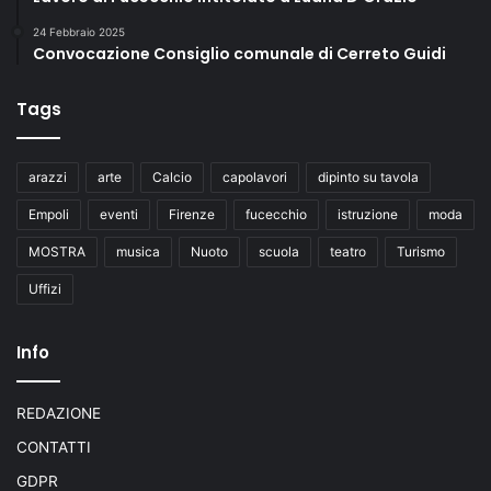
24 Febbraio 2025
Convocazione Consiglio comunale di Cerreto Guidi
Tags
arazzi
arte
Calcio
capolavori
dipinto su tavola
Empoli
eventi
Firenze
fucecchio
istruzione
moda
MOSTRA
musica
Nuoto
scuola
teatro
Turismo
Uffizi
Info
REDAZIONE
CONTATTI
GDPR