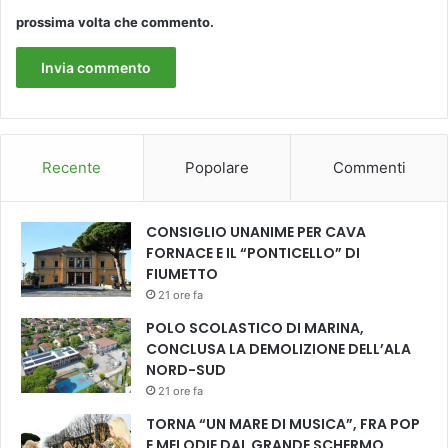
s
prossima volta che commento.
p
a
z
i
o
p
e
Recente
Popolare
Commenti
r
i
l
CONSIGLIO UNANIME PER CAVA
b
FORNACE E IL “PONTICELLO” DI
e
FIUMETTO
n
21 ore fa
e
s
POLO SCOLASTICO DI MARINA,
s
CONCLUSA LA DEMOLIZIONE DELL’ALA
e
NORD-SUD
r
21 ore fa
e
TORNA “UN MARE DI MUSICA”, FRA POP
d
E MELODIE DAL GRANDE SCHERMO