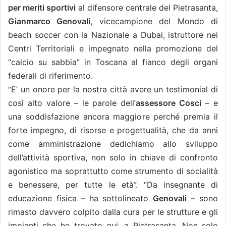
per meriti sportivi
al difensore centrale del Pietrasanta,
Gianmarco Genovali
, vicecampione del Mondo di
beach soccer con la Nazionale a Dubai, istruttore nei
Centri Territoriali e impegnato nella promozione del
“calcio su sabbia” in Toscana al fianco degli organi
federali di riferimento.
E’ un onore per la nostra città avere un testimonial di
“
così alto valore – le parole dell’
assessore Cosci
– e
una soddisfazione ancora maggiore perché premia il
forte impegno, di risorse e progettualità, che da anni
come amministrazione dedichiamo allo sviluppo
dell’attività sportiva, non solo in chiave di confronto
agonistico ma soprattutto come strumento di socialità
e benessere, per tutte le età”. “Da insegnante di
educazione fisica – ha
sottoline
ato
Genovali
– sono
rimasto
davvero
colpito dalla cura per le strutture e gli
impianti che ho trovato qui, a Pietrasanta. Non solo