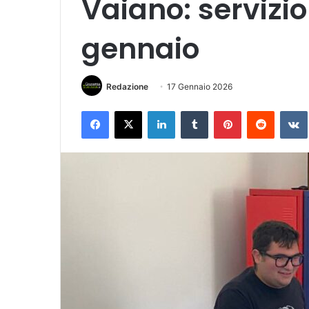
Vaiano: servizio
gennaio
Redazione
17 Gennaio 2026
Facebook
X
LinkedIn
Tumblr
Pinterest
Reddit
VK