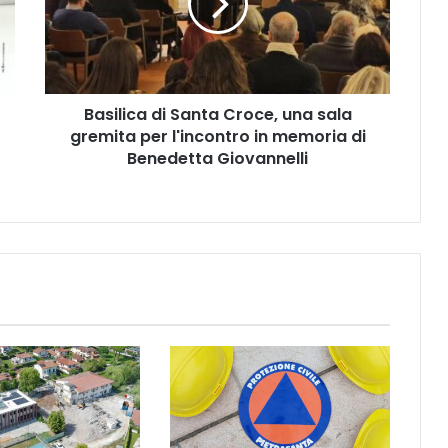
l
i
c
a
d
Basilica di Santa Croce, una sala
i
gremita per l'incontro in memoria di
S
a
Benedetta Giovannelli
n
t
a
C
r
o
c
e
,
u
n
a
s