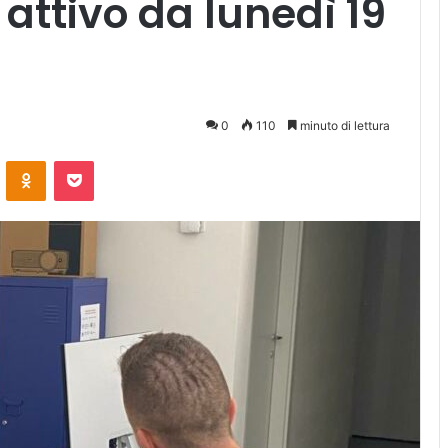
 attivo da lunedì 19
0
110
minuto di lettura
ontakte
Odnoklassniki
Pocket