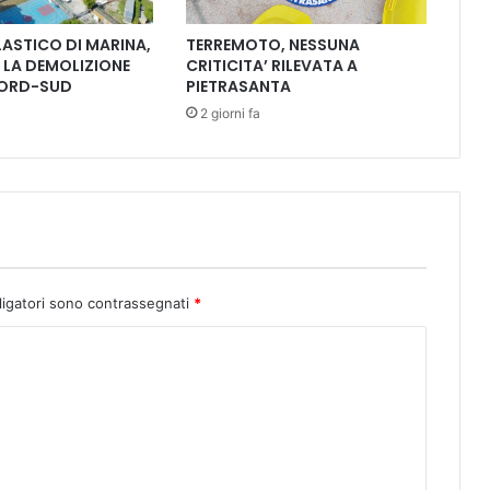
a
l
ASTICO DI MARINA,
TERREMOTO, NESSUNA
a
LA DEMOLIZIONE
CRITICITA’ RILEVATA A
g
NORD-SUD
PIETRASANTA
r
2 giorni fa
e
m
i
t
a
p
e
r
l
ligatori sono contrassegnati
*
'
i
n
c
o
n
t
r