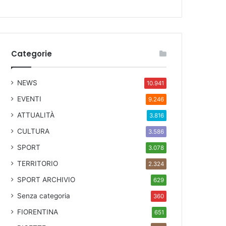
Categorie
NEWS
10.941
EVENTI
9.246
ATTUALITÀ
3.816
CULTURA
3.586
SPORT
3.078
TERRITORIO
2.324
SPORT ARCHIVIO
629
Senza categoria
360
FIORENTINA
651