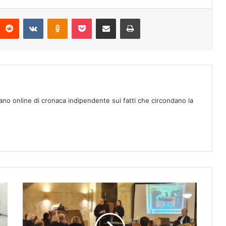
Reddit
VKontakte
Odnoklassniki
Pocket
Condividi via mail
Stampa
ano online di cronaca indipendente sui fatti che circondano la
B
a
s
i