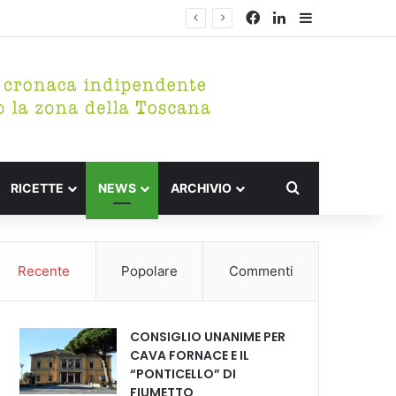
Facebook
LinkedIn
Barra lateral
Cerca per
RICETTE
NEWS
ARCHIVIO
Recente
Popolare
Commenti
CONSIGLIO UNANIME PER
CAVA FORNACE E IL
“PONTICELLO” DI
FIUMETTO