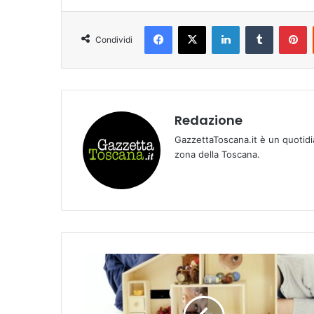
Facebook
X
LinkedIn
Tumblr
Pinterest
Condividi
Redazione
GazzettaToscana.it è un quotidi
zona della Toscana.
S
e
c
o