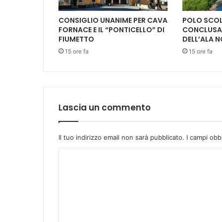
a
t
CONSIGLIO UNANIME PER CAVA
POLO SCOL
e
FORNACE E IL “PONTICELLO” DI
CONCLUSA 
i
FIUMETTO
DELL’ALA 
n
15 ore fa
15 ore fa
t
e
r
n
a
z
Lascia un commento
i
o
n
Il tuo indirizzo email non sarà pubblicato.
I campi obb
a
C
l
i
o
d
m
e
l
m
l
e
e