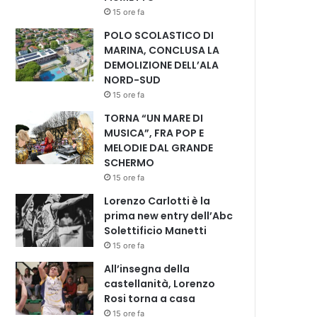
15 ore fa
POLO SCOLASTICO DI
MARINA, CONCLUSA LA
DEMOLIZIONE DELL’ALA
NORD-SUD
15 ore fa
TORNA “UN MARE DI
MUSICA”, FRA POP E
MELODIE DAL GRANDE
SCHERMO
15 ore fa
Lorenzo Carlotti è la
prima new entry dell’Abc
Solettificio Manetti
15 ore fa
All’insegna della
castellanità, Lorenzo
Rosi torna a casa
15 ore fa