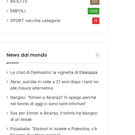
RICETTE
253
EMPOLI
1.930
SPORT
vecchia categoria
15
News dal mondo
Le chat di Delmastro: la vignetta di Ellekappa
Abrar, suicida in cella a 21 anni dopo i tanti no
alle misure alternative
Nargiso: “Sinner e Alcaraz? Vi spiego perché
nel tennis di oggi ci sono tanti infortuni”
Sos per Sinner e Alcaraz, il tennis ha bisogno
di un break
Pizzaballa: “Elezioni in Israele e Palestina, c’è
bisogno di voltare pagina”