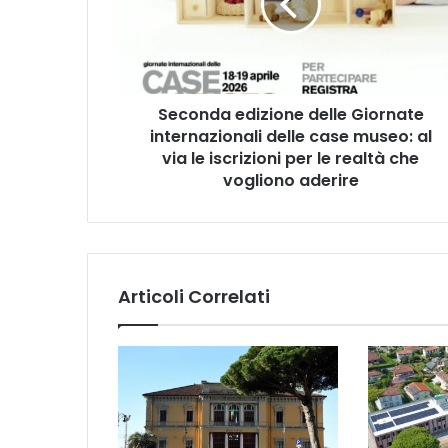
n
d
a
e
d
Seconda edizione delle Giornate
i
internazionali delle case museo: al
z
i
via le iscrizioni per le realtà che
o
vogliono aderire
n
e
d
e
l
Articoli Correlati
l
e
G
i
o
r
n