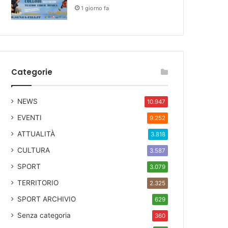
1 giorno fa
Categorie
NEWS
10.947
EVENTI
9.252
ATTUALITÀ
3.818
CULTURA
3.587
SPORT
3.079
TERRITORIO
2.325
SPORT ARCHIVIO
629
Senza categoria
360