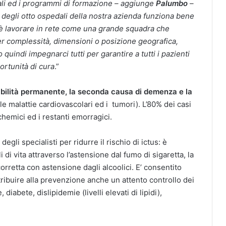
ali ed i programmi di formazione – aggiunge
Palumbo
–
s degli otto ospedali della nostra azienda funziona bene
a è lavorare in rete come una grande squadra che
per complessità, dimensioni o posizione geografica,
indi impegnarci tutti per garantire a tutti i pazienti
ortunità di cura
.”
sabilità permanente, la seconda causa di demenza e la
e malattie cardiovascolari ed i tumori). L’80% dei casi
chemici ed i restanti emorragici.
gli specialisti per ridurre il rischio di ictus: è
 di vita attraverso l’astensione dal fumo di sigaretta, la
 corretta con astensione dagli alcoolici. E’ consentito
ribuire alla prevenzione anche un attento controllo dei
diabete, dislipidemie (livelli elevati di lipidi),