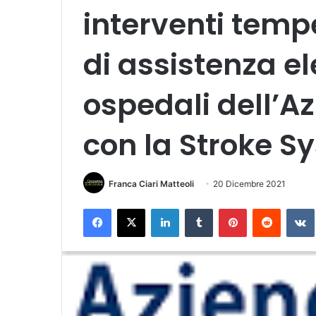
interventi temp
di assistenza el
ospedali dell’A
con la Stroke S
Franca Ciari Matteoli
20 Dicembre 2021
Facebook
X
LinkedIn
Tumblr
Pinterest
Reddit
VK