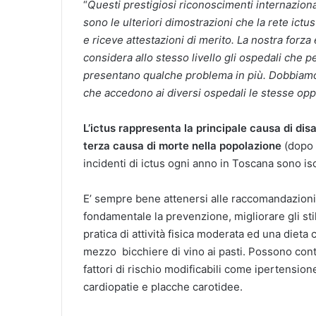
“
Questi prestigiosi riconoscimenti internazion
sono le ulteriori dimostrazioni che la rete ictu
e riceve attestazioni di merito. La nostra forz
considera allo stesso livello gli ospedali che 
presentano qualche problema in più. Dobbiamo qu
che accedono ai diversi ospedali le stesse opp
L’ictus rappresenta la principale causa di di
terza causa di morte nella popolazione
(dopo l
incidenti di ictus ogni anno in Toscana sono is
E’ sempre bene attenersi alle raccomandazioni de
fondamentale la prevenzione, migliorare gli stili
pratica di attività fisica moderata ed una dieta
mezzo bicchiere di vino ai pasti. Possono cont
fattori di rischio modificabili come ipertensione, 
cardiopatie e placche carotidee.