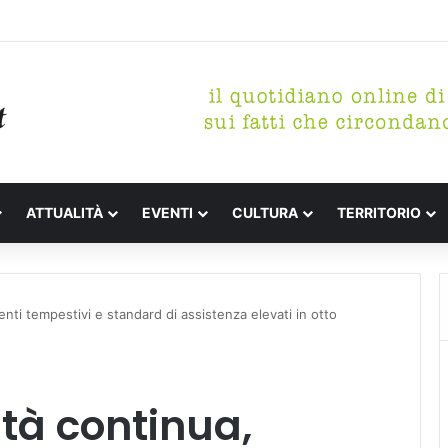
tterari Festa de l’Unità Certaldo
ATTUALITÀ
EVENTI
CULTURA
TERRITORIO
venti tempestivi e standard di assistenza elevati in otto
ità continua,