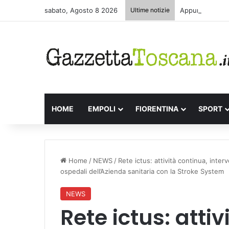
sabato, Agosto 8 2026
Ultime notizie
Appuntamenti le
HOME
EMPOLI
FIORENTINA
SPORT
Home
/
NEWS
/
Rete ictus: attività continua, inter
ospedali dell’Azienda sanitaria con la Stroke System
NEWS
Rete ictus: attiv