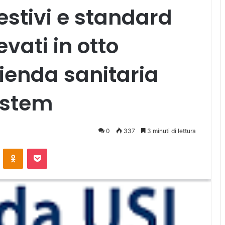
estivi e standard
evati in otto
zienda sanitaria
ystem
0
337
3 minuti di lettura
ontakte
Odnoklassniki
Pocket