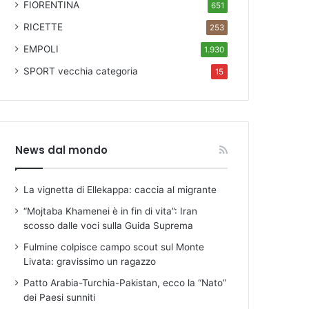
FIORENTINA
651
RICETTE
253
EMPOLI
1.930
SPORT
vecchia categoria
15
News dal mondo
La vignetta di Ellekappa: caccia al migrante
“Mojtaba Khamenei è in fin di vita”: Iran
scosso dalle voci sulla Guida Suprema
Fulmine colpisce campo scout sul Monte
Livata: gravissimo un ragazzo
Patto Arabia-Turchia-Pakistan, ecco la “Nato”
dei Paesi sunniti