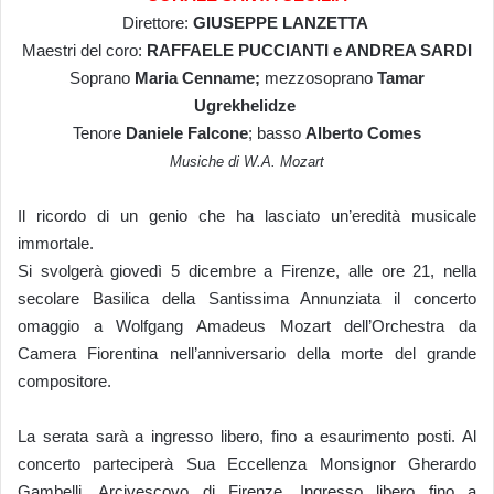
Direttore:
GIUSEPPE LANZETTA
Maestri del coro:
RAFFAELE PUCCIANTI e ANDREA SARDI
Soprano
Maria Cenname;
mezzosoprano
Tamar
Ugrekhelidze
Tenore
Daniele Falcone
; basso
Alberto Comes
Musiche di W.A. Mozart
Il ricordo di un genio che ha lasciato un’eredità musicale
immortale.
Si svolgerà giovedì 5 dicembre a Firenze, alle ore 21, nella
secolare Basilica della Santissima Annunziata il concerto
omaggio a Wolfgang Amadeus Mozart dell’Orchestra da
Camera Fiorentina nell’anniversario della morte del grande
compositore.
La serata sarà a ingresso libero, fino a esaurimento posti. Al
concerto parteciperà Sua Eccellenza Monsignor Gherardo
Gambelli, Arcivescovo di Firenze. Ingresso libero fino a