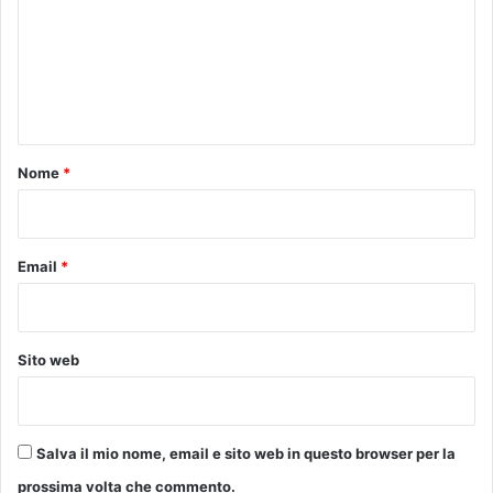
m
n
m
c
e
e
s
n
c
o
t
B
o
Nome
*
o
*
t
t
a
Email
*
i
e
T
o
Sito web
m
m
a
s
Salva il mio nome, email e sito web in questo browser per la
o
N
prossima volta che commento.