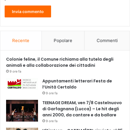
o
v
i
d
i
n
u
Recente
Popolare
Commenti
o
v
o
Colonie feline, il Comune richiama alla tutela degli
i
animali e alla collaborazione dei cittadini
n
9 ore fa
s
Appuntamenti letterari Festa de
i
l’Unità Certaldo
e
9 ore fa
m
e
TEENAGE DREAM, ven 7/8 Castelnuovo
,
di Garfagnana (Lucca) – Le hit degli
p
anni 2000, da cantare e da ballare
e
9 ore fa
r