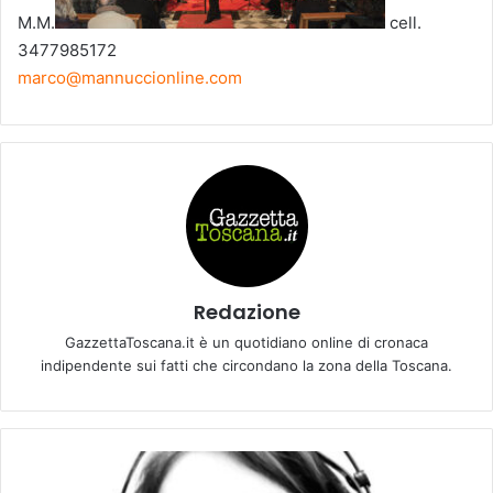
M.M.
cell.
3477985172
marco@mannuccionline.com
Redazione
GazzettaToscana.it è un quotidiano online di cronaca
indipendente sui fatti che circondano la zona della Toscana.
G
I