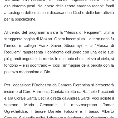
esaurimento posti. Nel corso della serata saranno raccolti fondi
a sostegno delle missioni diocesane in Ciad e delle loro attività
per la popolazione.
Al centro del programma sarà la “Messa di Requiem”, ultima
struggente pagina di Mozart. Opera incompiuta – a terminarla fu
l’amico e collega Franz Xaver Süssmayr – la “Messa di
Requiem” rappresenta il confronto dell’uomo con una delle sue
più grandi angosce, la morte. In un canto che si eleva al cielo, si
fondono – e si scontrano – così l’immagine della perdita con la
potenza magnanima di Dio.
Per l’occasione l’Orchestra da Camera Fiorentina si presenterà
insieme al Coro Harmonia Cantata diretto da Raffaele Puccianti
e alla Corale Santa Cecilia diretta da Andrea Sardi. Voci soliste il
soprano Maria Cenname, il mezzosoprano Tamar
Ugrekhelidze, il tenore Daniele Falcone e il basso Alberto
Comes. Sul podio salirà il direttore e fondatore dell’Orchestra da