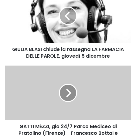
U
L
I
A
B
L
A
GIULIA BLASI chiude la rassegna LA FARMACIA
S
DELLE PAROLE, giovedì 5 dicembre
I
c
h
G
i
A
u
T
d
T
e
I
l
M
a
É
r
Z
a
Z
s
GATTI MÉZZI, gio 24/7 Parco Mediceo di
I
s
Pratolino (Firenze) - Francesco Bottai e
,