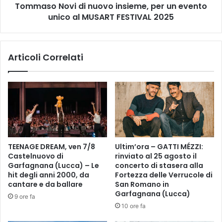
e
g
Tommaso Novi di nuovo insieme, per un evento
g
i
unico al MUSART FESTIVAL 2025
n
o
a
2
L
4
Articoli Correlati
A
/
F
7
A
P
R
a
M
r
A
c
C
o
I
M
A
e
TEENAGE DREAM, ven 7/8
Ultim’ora – GATTI MÉZZI:
D
d
Castelnuovo di
rinviato al 25 agosto il
E
i
Garfagnana (Lucca) – Le
concerto di stasera alla
L
c
hit degli anni 2000, da
Fortezza delle Verrucole di
L
e
cantare e da ballare
San Romano in
E
o
Garfagnana (Lucca)
9 ore fa
P
d
10 ore fa
A
i
R