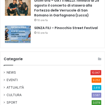
Ultim’ora – GATTI MÉZZI: rinviato al 25
u
agosto il concerto di stasera alla
n
Fortezza delle Verrucole di San
e
Romano in Garfagnana (Lucca)
v
e
10 ore fa
n
SENZA FILI – Pinocchio Street Festival
t
10 ore fa
o
u
n
i
c
Categorie
o
a
l
NEWS
10.947
M
U
EVENTI
9.252
S
ATTUALITÀ
3.818
A
R
CULTURA
3.587
T
SPORT
3.079
F