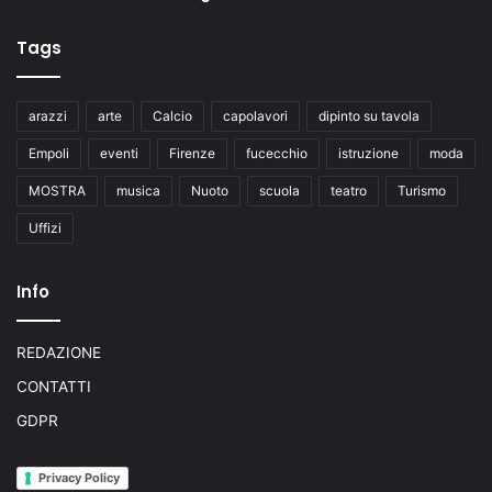
Tags
arazzi
arte
Calcio
capolavori
dipinto su tavola
Empoli
eventi
Firenze
fucecchio
istruzione
moda
MOSTRA
musica
Nuoto
scuola
teatro
Turismo
Uffizi
Info
REDAZIONE
CONTATTI
GDPR
Privacy Policy