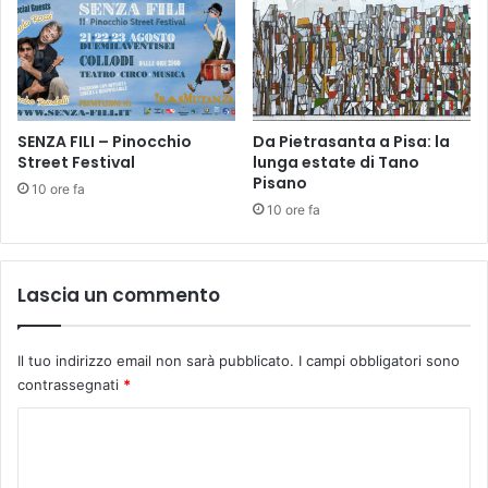
P
O
r
L
a
E
t
,
o
g
l
i
i
SENZA FILI – Pinocchio
Da Pietrasanta a Pisa: la
o
Street Festival
lunga estate di Tano
n
Pisano
v
o
10 ore fa
e
(
10 ore fa
d
F
ì
i
5
r
Lascia un commento
d
e
i
n
c
z
Il tuo indirizzo email non sarà pubblicato.
I campi obbligatori sono
e
e
contrassegnati
*
m
)
b
-
C
r
F
o
e
r
a