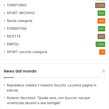
E
TERRITORIO
2.325
S
SPORT ARCHIVIO
629
T
I
Senza categoria
360
V
FIORENTINA
651
A
L
RICETTE
253
2
EMPOLI
1.930
0
2
SPORT
vecchia categoria
15
5
News dal mondo
Repubblica celebra il maestro Guccini. La prima pagina in
edicola
Roberto Vecchioni: “Quella sera, con Guccini, nacque
un’amicizia davanti a due bottiglie”